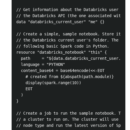
// Get information about the Databricks user that
// the Databricks API (the one associated with "d
data "databricks_current_user" "me" {}

// Create a simple, sample notebook. Store it in 
// the Databricks current user's folder. The note
// following basic Spark code in Python.

resource "databricks_notebook" "this" {

  path     = "${data.databricks_current_user.me.h
  language = "PYTHON"

  content_base64 = base64encode(<<-EOT

    # created from ${abspath(path.module)}

    display(spark.range(10))

    EOT

  )

}

// Create a job to run the sample notebook. The j
// a cluster to run on. The cluster will use the 
// node type and run the latest version of Spark.
