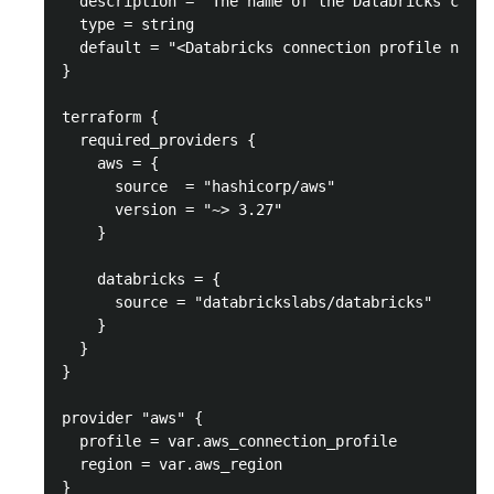
  description = "The name of the Databricks conne
  type = string

  default = "<Databricks connection profile name>
}

terraform {

  required_providers {

    aws = {

      source  = "hashicorp/aws"

      version = "~> 3.27"

    }

    databricks = {

      source = "databrickslabs/databricks"

    }

  }

}

provider "aws" {

  profile = var.aws_connection_profile

  region = var.aws_region

}
