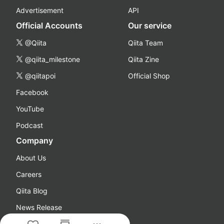
Advertisement
API
Official Accounts
Our service
@Qiita
Qiita Team
@qiita_milestone
Qiita Zine
@qiitapoi
Official Shop
Facebook
YouTube
Podcast
Company
About Us
Careers
Qiita Blog
News Release