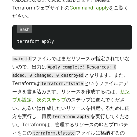
Terraformウェブサイトの
Command: apply
をご覧く
ださい。
Bash
ファイルではまだリソースが指定されていな
main.tf
いので、出力は
Apply complete! Resources: 0
となります。また、
added, 0 changed, 0 destroyed
Terraformは
というファイルにデ
terraform.tfstate
ータを書き込みます。リソースを作成するには、
サン
プル設定
、
次のステップ
のステップに進んでくださ
い。あるいは作成したいリソースを指定するために両
方を実行し、再度
を実行してくださ
terraform apply
い。Terraformは、管理するリソースのIDとプロパテ
ィをこの
ファイルに格納するの
terraform.tfstate