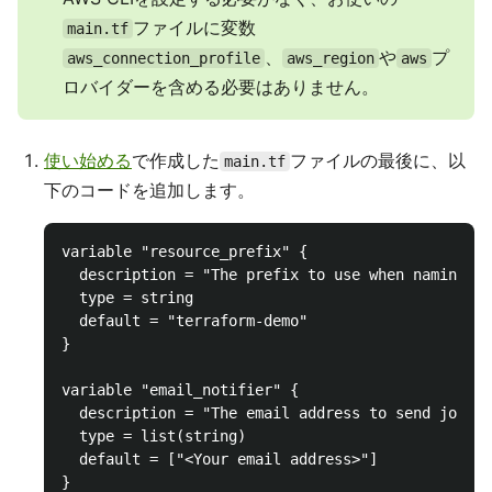
ファイルに変数
main.tf
、
や
プ
aws_connection_profile
aws_region
aws
ロバイダーを含める必要はありません。
使い始める
で作成した
ファイルの最後に、以
main.tf
下のコードを追加します。
variable "resource_prefix" {

  description = "The prefix to use when naming th
  type = string

  default = "terraform-demo"

}

variable "email_notifier" {

  description = "The email address to send job st
  type = list(string)

  default = ["<Your email address>"]

}
