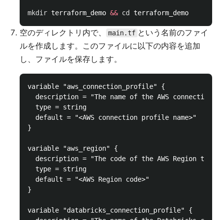
mkdir 
terraform_demo 
&&
cd 
空のディレクトリ内で、
という名前のファイ
main.tf
ルを作成します。このファイルに以下の内容を追加
し、ファイルを保存します。
variable "aws_connection_profile" {

  description = "The name of the AWS connection p
  type = string

  default = "<AWS connection profile name>"

}

variable "aws_region" {

  description = "The code of the AWS Region to us
  type = string

  default = "<AWS Region code>"

}

variable "databricks_connection_profile" {
