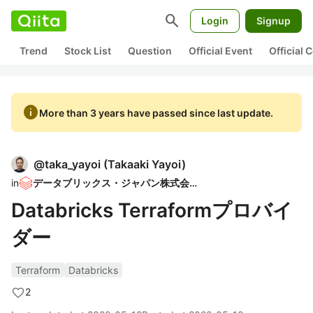
search
Login
Signup
Trend
Stock List
Question
Official Event
Official
info
More than 3 years have passed since last update.
@
taka_yayoi
(
Takaaki Yayoi
)
in
データブリックス・ジャパン株式会社
Databricks Terraformプロバイ
ダー
Terraform
Databricks
2