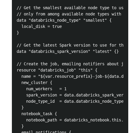
// Get the smallest available node type to use fo
// only from among available node types with loca
data "databricks_node_type" "smallest" {

  local_disk = true

}

// Get the latest Spark version to use for the cl
data "databricks_spark_version" "latest" {}

// Create the job, emailing notifiers about job s
resource "databricks_job" "this" {

  name = "${var.resource_prefix}-job-${data.datab
  new_cluster {

    num_workers   = 1

    spark_version = data.databricks_spark_version
    node_type_id  = data.databricks_node_type.sma
  }

  notebook_task {

    notebook_path = databricks_notebook.this.path

  }

  email_notifications {
