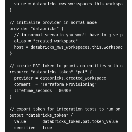
  value = databricks_mws_workspaces.this.workspace_u
}

// initialize provider in normal mode

provider "databricks" {

  // in normal scenario you won't have to give provi
  alias = "created_workspace"

  host = databricks_mws_workspaces.this.workspace_ur
}

// create PAT token to provision entities within wor
resource "databricks_token" "pat" {

  provider = databricks.created_workspace

  comment  = "Terraform Provisioning"

  lifetime_seconds = 86400

}

// export token for integration tests to run on

output "databricks_token" {

  value     = databricks_token.pat.token_value

  sensitive = true
