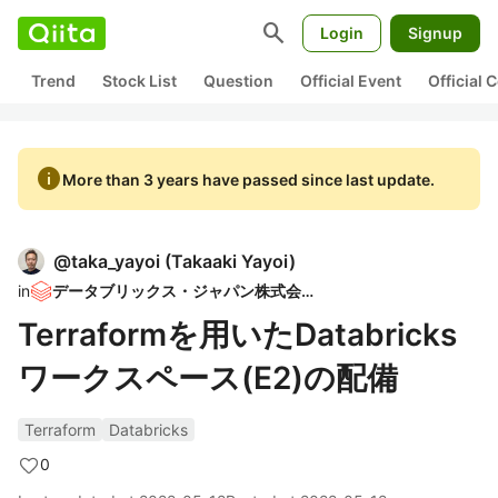
search
Login
Signup
Trend
Stock List
Question
Official Event
Official
info
More than 3 years have passed since last update.
@
taka_yayoi
(
Takaaki Yayoi
)
in
データブリックス・ジャパン株式会社
Terraformを用いたDatabricks
ワークスペース(E2)の配備
Terraform
Databricks
0