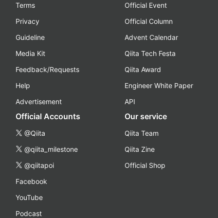
Terms
Official Event
Privacy
Official Column
Guideline
Advent Calendar
Media Kit
Qiita Tech Festa
Feedback/Requests
Qiita Award
Help
Engineer White Paper
Advertisement
API
Official Accounts
Our service
@Qiita
Qiita Team
@qiita_milestone
Qiita Zine
@qiitapoi
Official Shop
Facebook
YouTube
Podcast