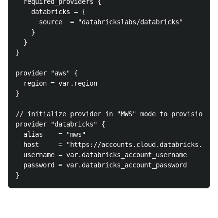
  required_providers {

    databricks = {

      source  = "databrickslabs/databricks"

    }

  }

}

provider "aws" {

  region = var.region

}

// initialize provider in "MWS" mode to provision ne
provider "databricks" {

  alias    = "mws"

  host     = "https://accounts.cloud.databricks.com"

  username = var.databricks_account_username

  password = var.databricks_account_password
