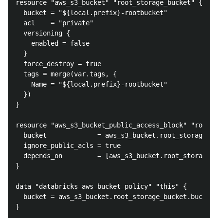
resource "aws_s3_bucket" "root_storage_bucket" {

  bucket = "${local.prefix}-rootbucket"

  acl    = "private"

  versioning {

    enabled = false

  }

  force_destroy = true

  tags = merge(var.tags, {

    Name = "${local.prefix}-rootbucket"

  })

}

resource "aws_s3_bucket_public_access_block" "root_s
  bucket             = aws_s3_bucket.root_storage_bu
  ignore_public_acls = true

  depends_on         = [aws_s3_bucket.root_storage_b
}

data "databricks_aws_bucket_policy" "this" {

  bucket = aws_s3_bucket.root_storage_bucket.bucket

}
