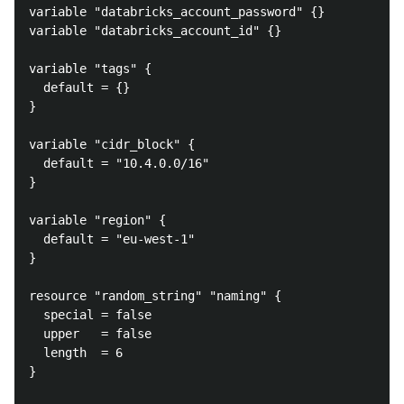
variable "databricks_account_password" {}

variable "databricks_account_id" {}

variable "tags" {

  default = {}

}

variable "cidr_block" {

  default = "10.4.0.0/16"

}

variable "region" {

  default = "eu-west-1"

}

resource "random_string" "naming" {

  special = false

  upper   = false

  length  = 6

}
