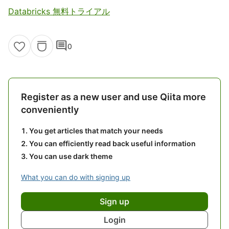
Databricks 無料トライアル
comment
0
Register as a new user and use Qiita more
conveniently
You get articles that match your needs
You can efficiently read back useful information
You can use dark theme
What you can do with signing up
Sign up
Login