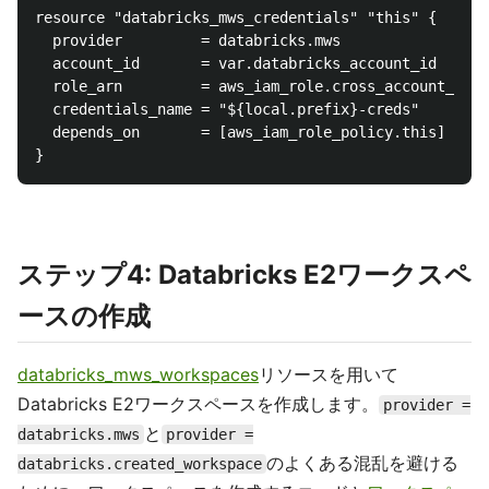
resource "databricks_mws_credentials" "this" {

  provider         = databricks.mws

  account_id       = var.databricks_account_id

  role_arn         = aws_iam_role.cross_account_role
  credentials_name = "${local.prefix}-creds"

  depends_on       = [aws_iam_role_policy.this]

ステップ4: Databricks E2ワークスペ
ースの作成
databricks_mws_workspaces
リソースを用いて
Databricks E2ワークスペースを作成します。
provider =
と
databricks.mws
provider =
のよくある混乱を避ける
databricks.created_workspace