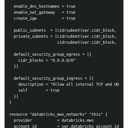
  enable_dns_hostnames = true

  enable_nat_gateway   = true

  create_igw           = true

  public_subnets  = [cidrsubnet(var.cidr_block, 3, 0
  private_subnets = [cidrsubnet(var.cidr_block, 3, 1
                     cidrsubnet(var.cidr_block, 3, 2
  default_security_group_egress = [{

    cidr_blocks = "0.0.0.0/0"

  }]

  default_security_group_ingress = [{

    description = "Allow all internal TCP and UDP"

    self        = true

  }]

}

resource "databricks_mws_networks" "this" {

  provider           = databricks.mws

  account_id         = var.databricks_account_id
