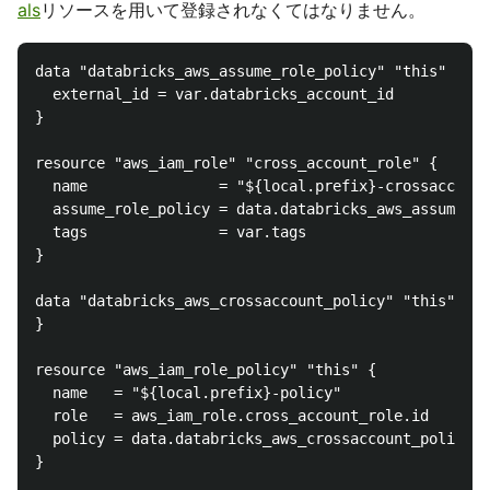
als
リソースを用いて登録されなくてはなりません。
data "databricks_aws_assume_role_policy" "this" {

  external_id = var.databricks_account_id

}

resource "aws_iam_role" "cross_account_role" {

  name               = "${local.prefix}-crossaccount
  assume_role_policy = data.databricks_aws_assume_ro
  tags               = var.tags

}

data "databricks_aws_crossaccount_policy" "this" {

}

resource "aws_iam_role_policy" "this" {

  name   = "${local.prefix}-policy"

  role   = aws_iam_role.cross_account_role.id

  policy = data.databricks_aws_crossaccount_policy.t
}
