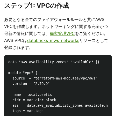
ステップ1: VPCの作成
必要となる全てのファイアウォールルールと共にAWS
VPCを作成します。ネットワーキングに関する完全かつ
最新の情報に関しては、
顧客管理VPC
をご覧ください。
AWS VPCは
databricks_mws_networks
リソースとして
登録されます。
data "aws_availability_zones" "available" {}

module "vpc" {

  source  = "terraform-aws-modules/vpc/aws"

  version = "2.70.0"

  name = local.prefix

  cidr = var.cidr_block

  azs  = data.aws_availability_zones.available.names

  tags = var.tags
