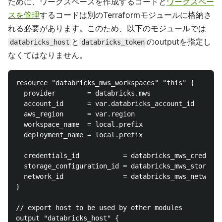
ために、ワークスペースを作成するコードと
ワークスペー
スを管理
するコードは別のTerraformモジュールに格納さ
れる必要があります。このため、以下のモジュールでは
と
のoutputを指定し
databricks_host
databricks_token
なくてはなりません。
resource "databricks_mws_workspaces" "this" {

  provider        = databricks.mws

  account_id      = var.databricks_account_id

  aws_region      = var.region

  workspace_name  = local.prefix

  deployment_name = local.prefix

  credentials_id           = databricks_mws_credenti
  storage_configuration_id = databricks_mws_storage_
  network_id               = databricks_mws_networks
}

// export host to be used by other modules

output "databricks_host" {
