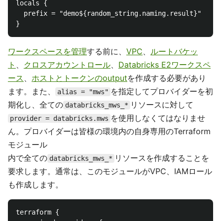
locals {

  prefix = "demo${random_string.naming.result}"

ワークスペースを管理
する前に、
VPC
、
ルートバケッ
ト
、
クロスアカウントロール
、
Databricks E2ワークスペ
ース
、
ホストとトークンのoutput
を作成する必要があり
ます。また、
を指定してプロバイダーを初
alias = "mws"
期化し、全ての
リソースに対して
databricks_mws_*
を使用しなくてはなりませ
provider = databricks.mws
ん。プロバイダーは皆様の環境内の自身専用のTerraform
モジュール
内で全ての
リソースを作成することを
databricks_mws_*
要求します。通常は、このモジュールがVPC、IAMロール
も作成します。
terraform {
