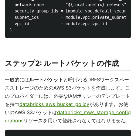
  network_name       = "${local.prefix}-network"

  security_group_ids = [module.vpc.default_security_
  subnet_ids         = module.vpc.private_subnets

  vpc_id             = module.vpc.vpc_id

ステップ2: ルートバケットの作成
一般的には
ルートバケット
と呼ばれるDBFSワークスペー
スストレージのためのAWS S3バケットを作成します。こ
のプロバイダーには、必要なIAMポリシーのテンプレート
を持つ
databricks_aws_bucket_policy
があります。お使
いのAWS S3バケットは
databricks_mws_storage_config
urations
リソースを用いて登録されなくてはなりません。