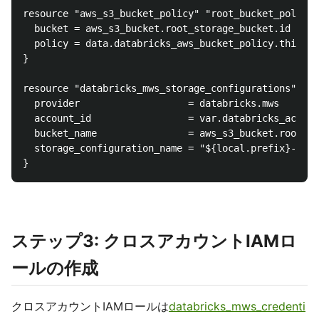
resource "aws_s3_bucket_policy" "root_bucket_policy"
  bucket = aws_s3_bucket.root_storage_bucket.id

  policy = data.databricks_aws_bucket_policy.this.js
}

resource "databricks_mws_storage_configurations" "th
  provider                   = databricks.mws

  account_id                 = var.databricks_accoun
  bucket_name                = aws_s3_bucket.root_st
  storage_configuration_name = "${local.prefix}-stor
ステップ3: クロスアカウントIAMロ
ールの作成
クロスアカウントIAMロールは
databricks_mws_credenti