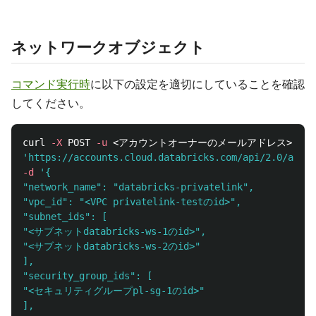
ネットワークオブジェクト
コマンド実行時
に以下の設定を適切にしていることを確認
してください。
curl 
-X
 POST 
-u
 <アカウントオーナーのメールアドレス>:<
'https://accounts.cloud.databricks.com/api/2.0/ac
-d
'{

"network_name": "databricks-privatelink",

"vpc_id": "<VPC privatelink-testのid>",

"subnet_ids": [

"<サブネットdatabricks-ws-1のid>",

"<サブネットdatabricks-ws-2のid>"

],

"security_group_ids": [

"<セキュリティグループpl-sg-1のid>"

],
