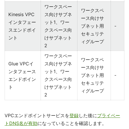
ワークスペー
ワークスペ
Kinesis VPC
ス向けサブネ
ース向けサ
インタフェー
ット1、ワー
ブネット用
-
スエンドポイ
クスペース向
セキュリテ
ント
けサブネット
ィグループ
2
ワークスペー
ワークスペ
Glue VPCイ
ス向けサブネ
ース向けサ
ンタフェース
ット1、ワー
ブネット用
-
エンドポイン
クスペース向
セキュリテ
ト
けサブネット
ィグループ
2
VPCエンドポイントサービスを
登録
した後に
プライベー
トDNS名が有効
になっていることを確認します。