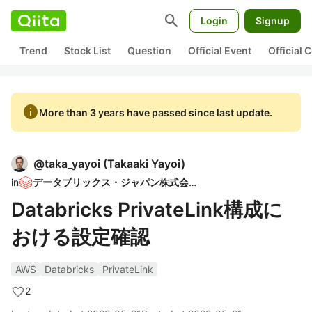
search
Login
Signup
Trend
Stock List
Question
Official Event
Official
info
More than 3 years have passed since last update.
@
taka_yayoi
(
Takaaki Yayoi
)
in
データブリックス・ジャパン株式会社
Databricks PrivateLink構成に
おける設定確認
AWS
Databricks
PrivateLink
2