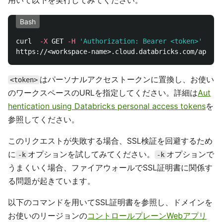
用いて以下を実行してみてください。
Bash
curl  
-X
 GET 
-H
'Authorization: Bearer <token>'
\
はパーソナルアクセストークンに置換し、お使い
<token>
のワークスペースのURLを指定してください。詳細は
Aut
hentication using Databricks personal access tokens
を
参照してください。
このリクエストが失敗する場合、SSL検証を回避するため
に
オプションを試してみてください。
オプションで
-k
-k
うまくいく場合、ファイアウォールでSSL証明書に関係す
る問題が起きています。
以下のコマンドを用いてSSL証明書を参照し、ドメインを
お使いのリージョンの
コントロールプレーンWebアプリ