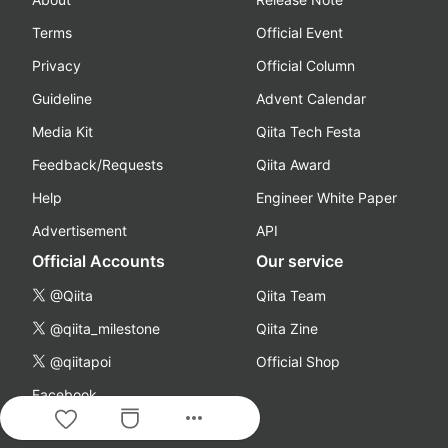
Terms
Official Event
Privacy
Official Column
Guideline
Advent Calendar
Media Kit
Qiita Tech Festa
Feedback/Requests
Qiita Award
Help
Engineer White Paper
Advertisement
API
Official Accounts
Our service
@Qiita
Qiita Team
@qiita_milestone
Qiita Zine
@qiitapoi
Official Shop
Facebook
more_horiz
YouTube