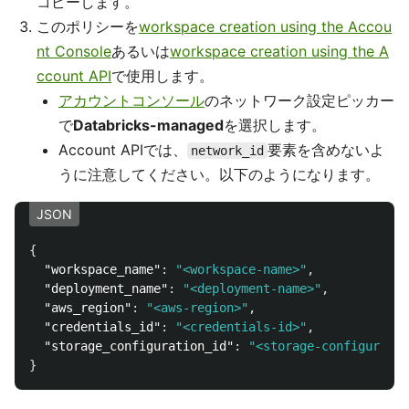
コピーします。
このポリシーを
workspace creation using the Accou
nt Console
あるいは
workspace creation using the A
ccount API
で使用します。
アカウントコンソール
のネットワーク設定ピッカー
で
Databricks-managed
を選択します。
Account APIでは、
要素を含めないよ
network_id
うに注意してください。以下のようになります。
JSON
{
"workspace_name"
:
"<workspace-name>"
,
"deployment_name"
:
"<deployment-name>"
,
"aws_region"
:
"<aws-region>"
,
"credentials_id"
:
"<credentials-id>"
,
"storage_configuration_id"
:
"<storage-configuratio
}