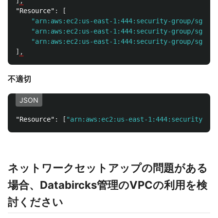
]
,
"Resource"
:
[
"arn:aws:ec2:us-east-1:444:security-group/sg-xxx
"arn:aws:ec2:us-east-1:444:security-group/sg-yyy
"arn:aws:ec2:us-east-1:444:security-group/sg-zzz
]
,
不適切
JSON
"Resource"
:
[
"arn:aws:ec2:us-east-1:444:security-gro
ネットワークセットアップの問題がある
場合、Databircks管理のVPCの利用を検
討ください