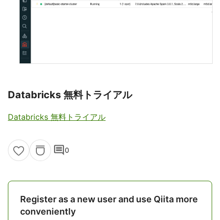
Databricks 無料トライアル
Databricks 無料トライアル
comment
0
Register as a new user and use Qiita more
conveniently