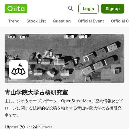
search
Login
Signup
Trend
Stock List
Question
Official Event
Official
青山学院大学古橋研究室
主に、ジオ系オープンデータ、OpenStreetMap、空間情報及びド
ローンに関する技術的な投稿を軸とする青山学院大学の古橋研究
室です。
18
170
24
posts
likes
followers