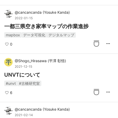
@
cancancanda
(
Yosuke Kanda
)
2022-01-15
一都三県空き家率マップの作業進捗
mapbox
データ可視化
デジタルマップ
more_horiz
0
@
Shogo_Hirasawa
(
平澤 彰悟
)
2021-12-15
UNVTについて
#unvt
#古橋研究室
more_horiz
6
@
cancancanda
(
Yosuke Kanda
)
2021-02-14