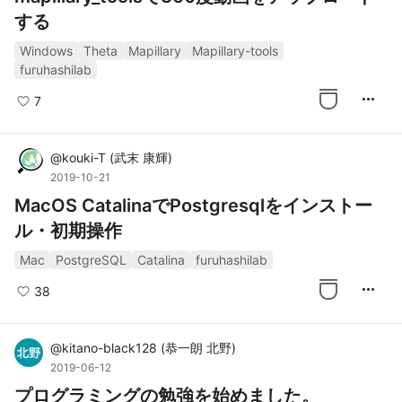
する
Windows
Theta
Mapillary
Mapillary-tools
furuhashilab
more_horiz
7
@
kouki-T
(
武末 康輝
)
2019-10-21
MacOS CatalinaでPostgresqlをインストー
ル・初期操作
Mac
PostgreSQL
Catalina
furuhashilab
more_horiz
38
@
kitano-black128
(
恭一朗 北野
)
2019-06-12
プログラミングの勉強を始めました。