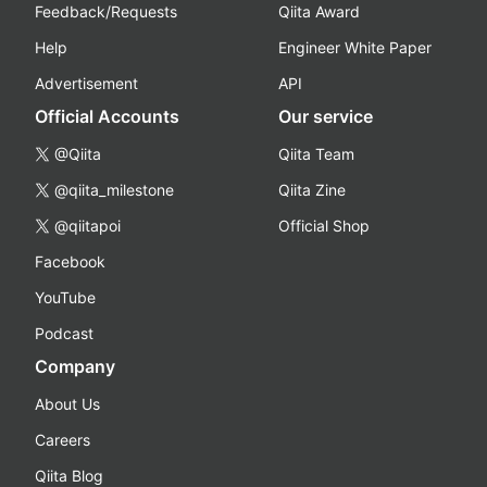
Feedback/Requests
Qiita Award
Help
Engineer White Paper
Advertisement
API
Official Accounts
Our service
@Qiita
Qiita Team
@qiita_milestone
Qiita Zine
@qiitapoi
Official Shop
Facebook
YouTube
Podcast
Company
About Us
Careers
Qiita Blog