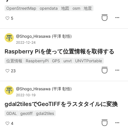
OpenStreetMap
opendata
地図
osm
地震
more_horiz
5
@
Shogo_Hirasawa
(
平澤 彰悟
)
2022-12-24
Raspberry Piを使って位置情報を取得する
位置情報
RaspberryPi
GPS
unvt
UNVTPortable
more_horiz
23
@
Shogo_Hirasawa
(
平澤 彰悟
)
2022-10-19
gdal2tilesでGeoTIFFをラスタタイルに変換
GDAL
geotiff
gdal2tiles
more_horiz
4