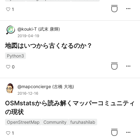
more_horiz
1
@
kouki-T
(
武末 康輝
)
2019-04-19
地図はいつから古くなるのか？
Python3
more_horiz
0
@
mapconcierge
(
古橋 大地
)
2016-12-16
OSMstatsから読み解くマッパーコミュニティ
の現状
OpenStreetMap
Community
furuhashilab
more_horiz
1