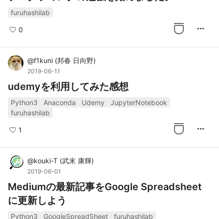
furuhashilab
more_horiz
0
@
f1kuni
(
邦春 日向野
)
2019-06-11
udemyを利用してみた感想
Python3
Anaconda
Udemy
JupyterNotebook
furuhashilab
more_horiz
1
@
kouki-T
(
武末 康輝
)
2019-06-01
Mediumの最新記事をGoogle Spreadsheet
に更新しよう
Python3
GoogleSpreadSheet
furuhashilab