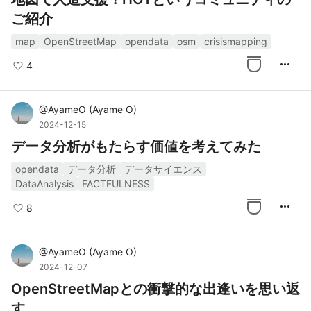
ご紹介
map
OpenStreetMap
opendata
osm
crisismapping
more_horiz
4
@
AyameO
(
Ayame O
)
2024-12-15
データ分析がもたらす価値を考えてみた
opendata
データ分析
データサイエンス
DataAnalysis
FACTFULNESS
more_horiz
8
@
AyameO
(
Ayame O
)
2024-12-07
OpenStreetMapとの衝撃的な出逢いを思い返
す