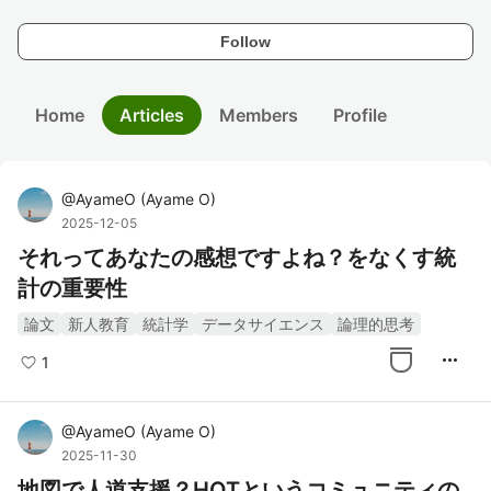
Follow
Home
Articles
Members
Profile
@
AyameO
(
Ayame O
)
2025-12-05
それってあなたの感想ですよね？をなくす統
計の重要性
論文
新人教育
統計学
データサイエンス
論理的思考
more_horiz
1
@
AyameO
(
Ayame O
)
2025-11-30
地図で人道支援？HOTというコミュニティの