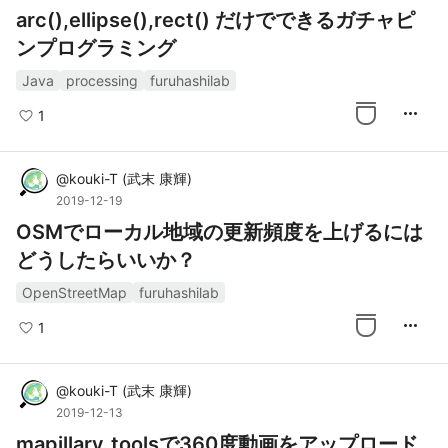
arc(),ellipse(),rect() だけでできるガチャピ
ンプログラミング
Java
processing
furuhashilab
more_horiz
1
@
kouki-T
(
武末 康輝
)
2019-12-19
OSMでローカル地域の更新頻度を上げるには
どうしたらいいか？
OpenStreetMap
furuhashilab
more_horiz
1
@
kouki-T
(
武末 康輝
)
2019-12-13
mapillary_toolsで360度動画をアップロード