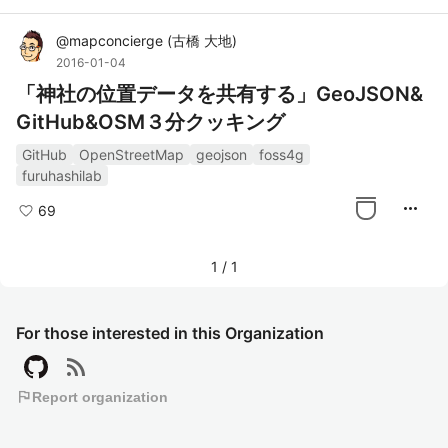
@
mapconcierge
(
古橋 大地
)
2016-01-04
「神社の位置データを共有する」GeoJSON&
GitHub&OSM３分クッキング
GitHub
OpenStreetMap
geojson
foss4g
furuhashilab
more_horiz
69
1
/
1
For those interested in this Organization
rss_feed
flag
Report organization