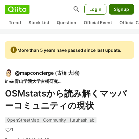
search
Login
Signup
Trend
Stock List
Question
Official Event
Official
info
More than 5 years have passed since last update.
@
mapconcierge
(
古橋 大地
)
in
青山学院大学古橋研究室
OSMstatsから読み解くマッパ
ーコミュニティの現状
OpenStreetMap
Community
furuhashilab
1