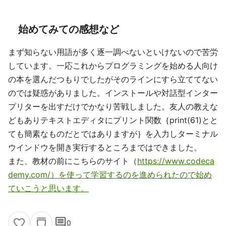
始めてみての感想など
まず知らない用語が多く逐一調べないといけないので苦労
しています。一応これからプログラミングを始める人向け
の本を選んだつもりでしたがそのラインにすら立ててない
のでは疑惑がありました。インストールや対話型インター
プリターを出すだけでかなり苦戦しました。友人の教えな
どもありテキストエディタにプリント関数｛print(61)とと
ても簡素なものだとではありますが｝を入力しターミナル
ウインドウを開き実行するところまではできました。
また、教材の前にこちらのサイト（
https://www.codeca
demy.com/）を使って学習するのを進められたので始め
ていこうと思います。
comment
0