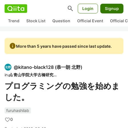
search
Login
Signup
Trend
Stock List
Question
Official Event
Official
info
More than 5 years have passed since last update.
@
kitano-black128
(
恭一朗 北野
)
in
青山学院大学古橋研究室
プログラミングの勉強を始めま
した。
furuhashilab
0