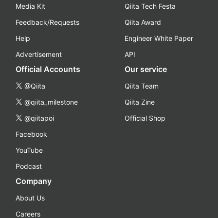
Media Kit
Qiita Tech Festa
Feedback/Requests
Qiita Award
Help
Engineer White Paper
Advertisement
API
Official Accounts
Our service
@Qiita
Qiita Team
@qiita_milestone
Qiita Zine
@qiitapoi
Official Shop
Facebook
YouTube
Podcast
Company
About Us
Careers