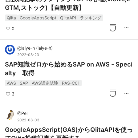
GTM,ストック)【自動更新】
Qiita
GoogleAppsScript
QiitaAPI
ランキング
more_horiz
0
@
laiye-h
(
laiye-h
)
2022-08-23
SAP知識ゼロから始めるSAP on AWS - Speci
alty 取得
AWS
SAP
AWS認定試験
PAS-C01
more_horiz
3
@
Pell
2022-08-03
GoogleAppsScript(GAS)からQiitaAPIを使っ