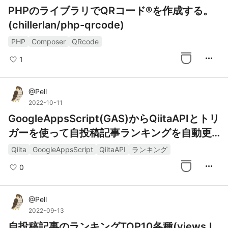
PHPのライブラリでQRコード®を作成する。
(chillerlan/php-qrcode)
PHP
Composer
QRcode
more_horiz
1
@
Pell
2022-10-11
GoogleAppsScript(GAS)からQiitaAPIとトリ
ガーを使って自投稿記事ランキングを自動更
新
Qiita
GoogleAppsScript
QiitaAPI
ランキング
more_horiz
0
@
Pell
2022-09-13
自投稿記事のランキングTOP10各種(views,L