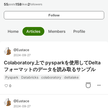
55
158
2
posts
likes
followers
Follow
Home
Articles
Members
Profile
@
Eustace
2024-09-27
Colaboratory上で pysparkを使用してDelta
フォーマットのデータを読み取るサンプル
Pyspark
Databricks
colaboratory
deltalake
more_horiz
0
@
Eustace
2024-09-27