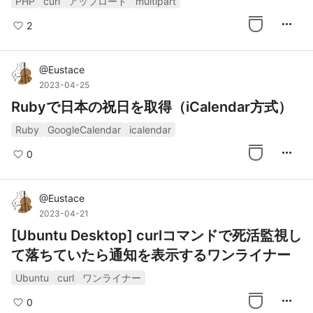
PHP
curl
アップロード
multipart
more_horiz
2
@
Eustace
2023-04-25
Rubyで日本の祝日を取得（iCalendar方式）
Ruby
GoogleCalendar
icalendar
more_horiz
0
@
Eustace
2023-04-21
[Ubuntu Desktop] curlコマンドで死活監視し
て落ちていたら通知を表示するワンライナー
Ubuntu
curl
ワンライナー
more_horiz
0