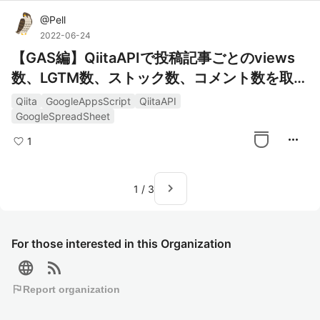
@
Pell
2022-06-24
【GAS編】QiitaAPIで投稿記事ごとのviews
数、LGTM数、ストック数、コメント数を取得
し一覧で表示
Qiita
GoogleAppsScript
QiitaAPI
GoogleSpreadSheet
more_horiz
1
navigate_next
1
/
3
For those interested in this Organization
language
rss_feed
flag
Report organization