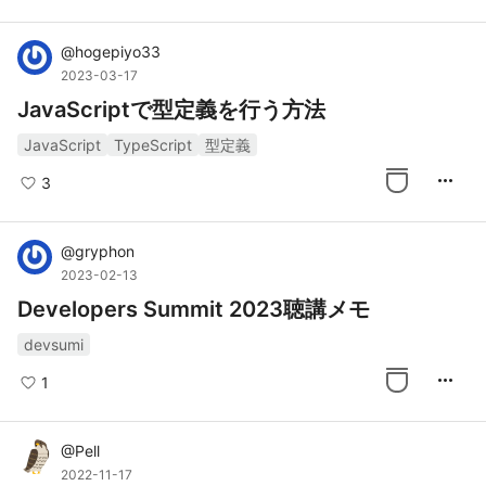
@
hogepiyo33
2023-03-17
JavaScriptで型定義を行う方法
JavaScript
TypeScript
型定義
more_horiz
3
@
gryphon
2023-02-13
Developers Summit 2023聴講メモ
devsumi
more_horiz
1
@
Pell
2022-11-17