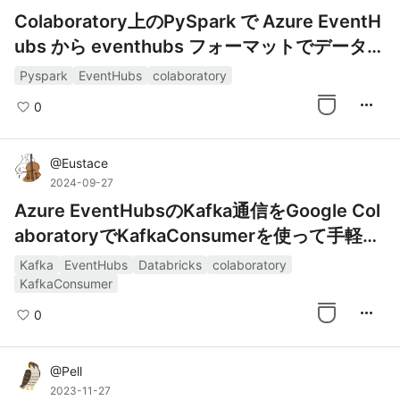
Colaboratory上のPySpark で Azure EventH
ubs から eventhubs フォーマットでデータを
取得する方法
Pyspark
EventHubs
colaboratory
more_horiz
0
@
Eustace
2024-09-27
Azure EventHubsのKafka通信をGoogle Col
aboratoryでKafkaConsumerを使って手軽に
確認する方法
Kafka
EventHubs
Databricks
colaboratory
KafkaConsumer
more_horiz
0
@
Pell
2023-11-27