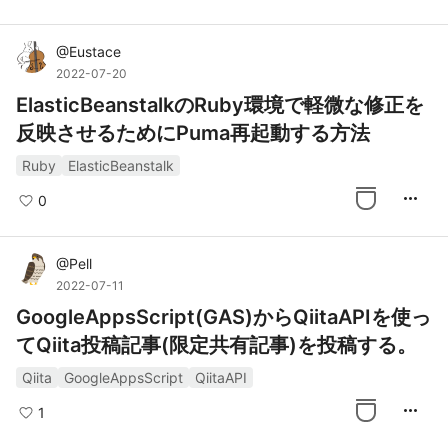
@
Eustace
2022-07-20
ElasticBeanstalkのRuby環境で軽微な修正を
反映させるためにPuma再起動する方法
Ruby
ElasticBeanstalk
more_horiz
0
@
Pell
2022-07-11
GoogleAppsScript(GAS)からQiitaAPIを使っ
てQiita投稿記事(限定共有記事)を投稿する。
Qiita
GoogleAppsScript
QiitaAPI
more_horiz
1