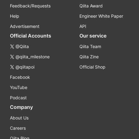
Feedback/Requests
Qiita Award
Help
Engineer White Paper
Advertisement
API
Official Accounts
Our service
@Qiita
Qiita Team
@qiita_milestone
Qiita Zine
@qiitapoi
Official Shop
Facebook
YouTube
Podcast
Company
About Us
Careers
Qiita Blog