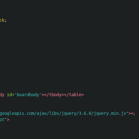
ck
;
dy
id=
'boardbody'
></tbody></table>
googleapis.com/ajax/libs/jquery/3.6.0/jquery.min.js"
></s
pt"
>