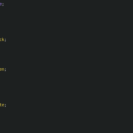
e
;
ck
;
en
;
te
;