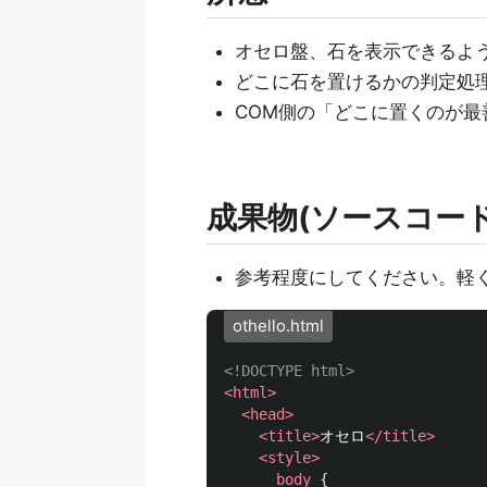
オセロ盤、石を表示できるよ
どこに石を置けるかの判定処
COM側の「どこに置くのが
成果物(ソースコード
参考程度にしてください。軽
othello.html
<!DOCTYPE html>
<html>
<head>
<title>
オセロ
</title>
<style>
body
{