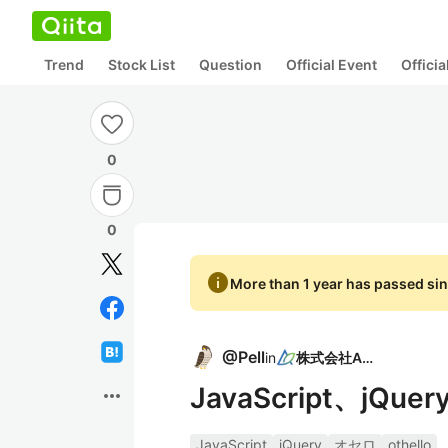
Trend
Stock List
Question
Official Event
Offici
0
0
info
More than 1 year has passed sin
@
Pell
in
株式会社ASE
JavaScript、j
more_horiz
JavaScript
jQuery
オセロ
othello