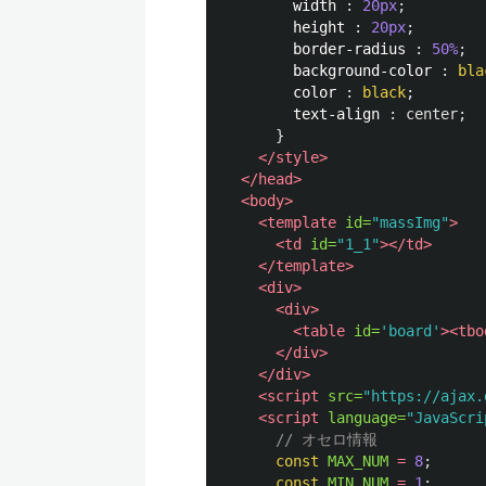
width
:
20px
;
height
:
20px
;
border-radius
:
50%
;
background-color
:
bla
color
:
black
;
text-align
:
center
;
}
</style>
</head>
<body>
<template
id=
"massImg"
>
<td
id=
"1_1"
></td>
</template>
<div>
<div>
<table
id=
'board'
><tbo
</div>
</div>
<script 
src=
"https://ajax.
<script 
language=
"JavaScri
// オセロ情報
const
MAX_NUM
=
8
;
const
MIN_NUM
=
1
;