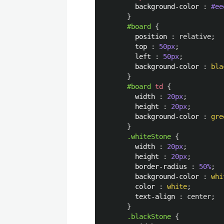
background-color
:
#ee
}
#board
{
position
:
relative
;
top
:
50px
;
left
:
50px
;
background-color
:
bla
}
#board
td
{
width
:
20px
;
height
:
20px
;
background-color
:
gre
}
.whiteStone
{
width
:
20px
;
height
:
20px
;
border-radius
:
50%
;
background-color
:
whi
color
:
white
;
text-align
:
center
;
}
.blackStone
{