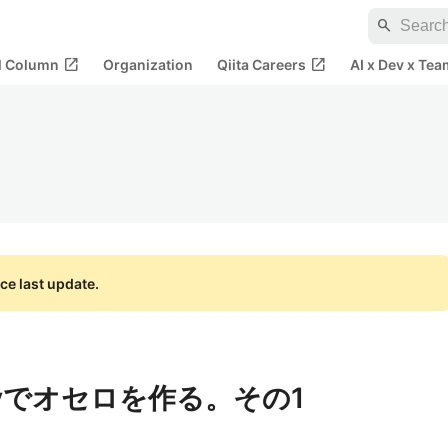
search
open_in_new
open_in_new
al Column
Organization
Qiita Careers
AI x Dev x Tea
ce last update.
Queryでオセロを作る。その1