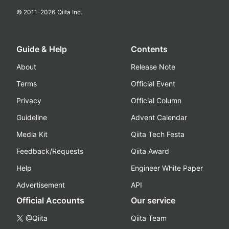
© 2011-
2026
Qiita Inc.
Guide & Help
Contents
About
Release Note
Terms
Official Event
Privacy
Official Column
Guideline
Advent Calendar
Media Kit
Qiita Tech Festa
Feedback/Requests
Qiita Award
Help
Engineer White Paper
Advertisement
API
Official Accounts
Our service
@Qiita
Qiita Team