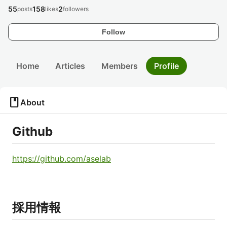
55
158
2
posts
likes
followers
Follow
Home
Articles
Members
Profile
book
About
Github
https://github.com/aselab
採用情報