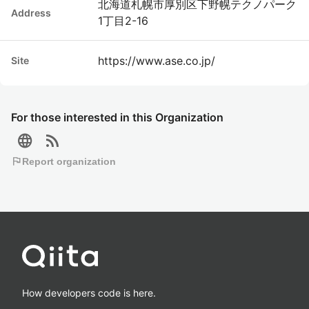
北海道札幌市厚別区下野幌テクノパーク
Address
1丁目2-16
https://www.ase.co.jp/
Site
For those interested in this Organization
language
rss_feed
flag
Report organization
How developers code is here.