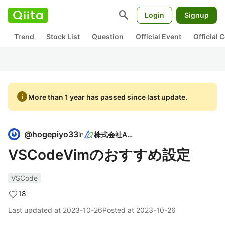
search
Login
Signup
Trend
Stock List
Question
Official Event
Official
info
More than 1 year has passed since last update.
@
hogepiyo33
in
株式会社ASE
VSCodeVimのおすすめ設定
VSCode
18
Last updated at
2023-10-26
Posted at
2023-10-26