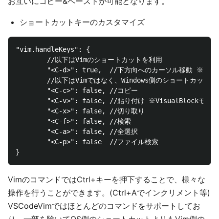
お互いにコピー&ペーストが可能となります。
ショートカットキーのカスタマイズ
"vim.handleKeys": {

        //以下はVimのショートカットを利用

        "<C-d>": true,  //下方向へのカーソル移動 
        //以下はVimではなく、Windows側のショートカット

        "<C-c>": false, //コピー

        "<C-v>": false, //貼り付け ※VisualBlockモー
        "<C-x>": false, //切り取り

        "<C-f>": false, //検索

        "<C-a>": false, //全選択

        "<C-p>": false  //ファイル検索

VimのコマンドではCtrl+キーを押下することで、様々な
操作を行うことができます。(Ctrl+Aでインクリメント等)
VSCodeVimではほとんどのコマンドをサポートしてお