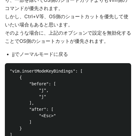
り、一部を除いてOS側のショートカットよりもVim側の
コマンドが優先されます。
しかし、Ctrl+V等、OS側のショートカットを優先して使
いたい場合もあると思います。
そのような場合に、上記のオプションで設定を無効化する
ことでOS側のショートカットが優先されます。
jjでノーマルモードに戻る
"vim.insertModeKeyBindings": [

    {

        "before": [

            "j",

            "j"

        ],

        "after": [

            "<Esc>"

        ]

    }
