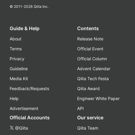
© 2011-
2026
Qiita Inc.
Guide & Help
Contents
About
Release Note
Terms
Official Event
Privacy
Official Column
Guideline
Advent Calendar
Media Kit
Qiita Tech Festa
Feedback/Requests
Qiita Award
Help
Engineer White Paper
Advertisement
API
Official Accounts
Our service
@Qiita
Qiita Team