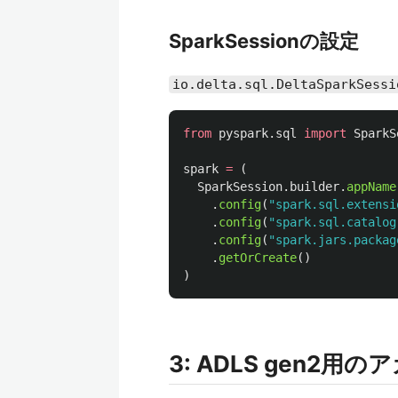
SparkSessionの設定
io.delta.sql.DeltaSparkSessi
from
pyspark.sql
import
SparkS
spark
=
(
SparkSession
.
builder
.
appName
.
config
(
"
spark.sql.extensi
.
config
(
"
spark.sql.catalog
.
config
(
"
spark.jars.packag
.
getOrCreate
()
)
3: ADLS gen2