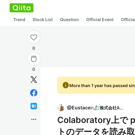
Trend
Stock List
Question
Official Event
Offici
0
0
info
More than 1 year has passed sin
@
Eustace
in
株式会社ASE
Colaboratory上
more_horiz
トのデータを読み