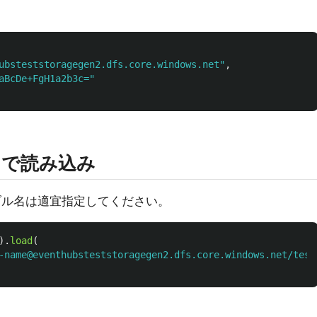
ubsteststoragegen2.dfs.core.windows.net
"
,
aBcDe+FgH1a2b3c=
"
ットで読み込み
ーブル名は適宜指定してください。
).
load
(
-name@eventhubsteststoragegen2.dfs.core.windows.net/test