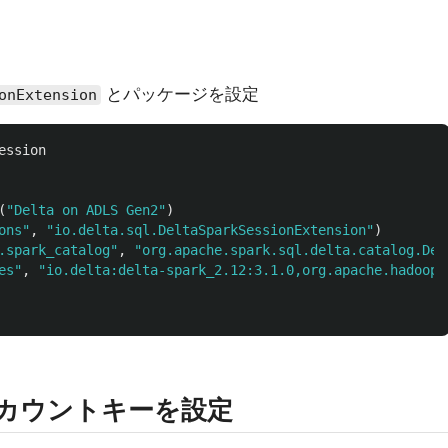
とパッケージを設定
onExtension
ession
(
"
Delta on ADLS Gen2
"
)
ons
"
,
"
io.delta.sql.DeltaSparkSessionExtension
"
)
.spark_catalog
"
,
"
org.apache.spark.sql.delta.catalog.Del
es
"
,
"
io.delta:delta-spark_2.12:3.1.0,org.apache.hadoop:
用のアカウントキーを設定