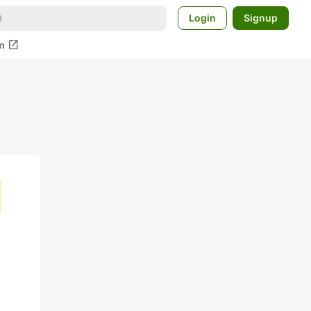
Login
Signup
open_in_new
m
ッ