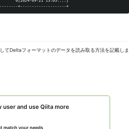
       0|2024-09-21 13:03:...|

arkを使用してDeltaフォーマットのデータを読み取る方法を記載し
w user and use Qiita more
hat match your needs