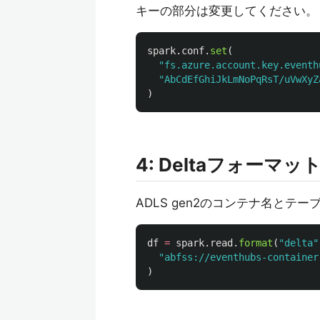
キーの部分は変更してください。
spark
.
conf
.
set
(
"
fs.azure.account.key.eventh
"
AbCdEfGhiJkLmNoPqRsT/uVwXyZ
)
4: Deltaフォーマ
ADLS gen2のコンテナ名とテ
df
=
spark
.
read
.
format
(
"
delta
"
"
abfss://eventhubs-container
)