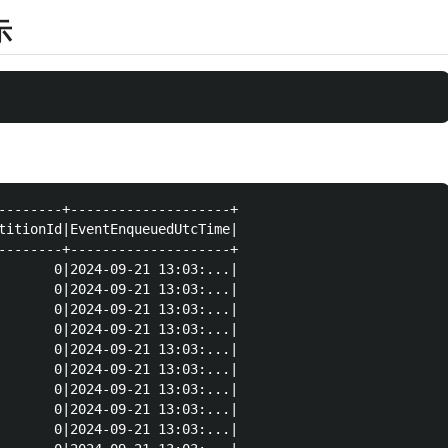
示
--------+--------------------+

titionId|EventEnqueuedUtcTime|

--------+--------------------+

       0|2024-09-21 13:03:...|

       0|2024-09-21 13:03:...|

       0|2024-09-21 13:03:...|

       0|2024-09-21 13:03:...|

       0|2024-09-21 13:03:...|

       0|2024-09-21 13:03:...|

       0|2024-09-21 13:03:...|

       0|2024-09-21 13:03:...|

       0|2024-09-21 13:03:...|
