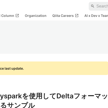
search
open_in_new
open_in_new
al Column
Organization
Qiita Careers
AI x Dev x Tea
ce last update.
で pysparkを使用してDeltaフォーマ
取るサンプル