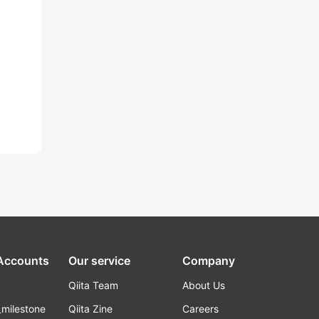
 Accounts
Our service
Company
Qiita Team
About Us
_milestone
Qiita Zine
Careers