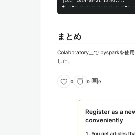
|ccc| 2024-09-21 13:03:...|   
まとめ
Colaboratory上で pysp
した。
comment
0
0
0
Register as a ne
conveniently
You get articles t