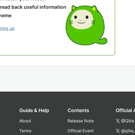
 read back useful information
theme
gning up
Guide & Help
Contents
Official
About
Release Note
@Qiita
Terms
Official Event
@qiita