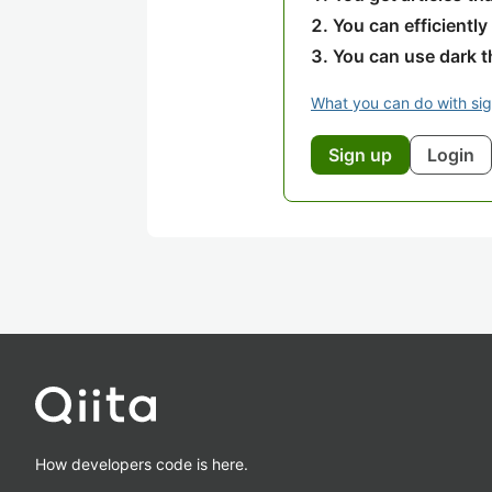
You can efficiently
You can use dark 
What you can do with si
Sign up
Login
How developers code is here.