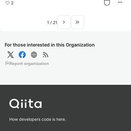
more_horiz
2
navigate_next
keyboard_double_arrow_right
1
/
21
For those interested in this Organization
language
rss_feed
flag
Report organization
How developers code is here.