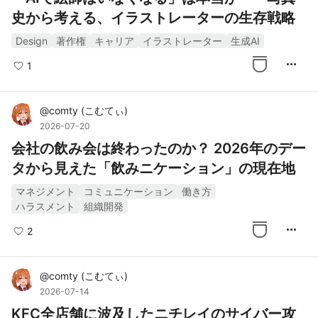
史から考える、イラストレーターの生存戦略
Design
著作権
キャリア
イラストレーター
生成AI
more_horiz
1
@
comty
(
こむてぃ
)
2026-07-20
会社の飲み会は終わったのか？ 2026年のデー
タから見えた「飲みニケーション」の現在地
マネジメント
コミュニケーション
働き方
ハラスメント
組織開発
more_horiz
2
@
comty
(
こむてぃ
)
2026-07-14
KFC全店舗に波及したニチレイのサイバー攻