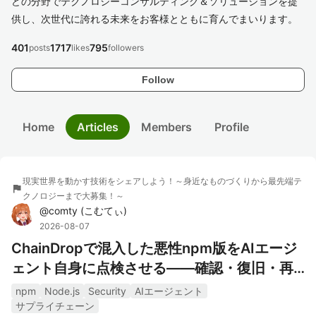
どの分野でテクノロジーコンサルティング＆ソリューションを提
供し、次世代に誇れる未来をお客様とともに育んでまいります。
401
1717
795
posts
likes
followers
Follow
Home
Articles
Members
Profile
現実世界を動かす技術をシェアしよう！～身近なものづくりから最先端テ
flag
クノロジーまで大募集！～
@
comty
(
こむてぃ
)
2026-08-07
ChainDropで混入した悪性npm版をAIエージ
ェント自身に点検させる――確認・復旧・再
発防止
npm
Node.js
Security
AIエージェント
サプライチェーン