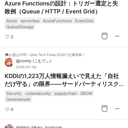
Azure Functionsの設計：トリガー選定と失
敗例（Queue / HTTP / Event Grid）
Azure
serverless
AzureFunctions
EventGrid
QueueStorage
more_horiz
2
flag
お題は不問！Qiita Tech Festa 2026で記事投稿！
@
comty
(
こむてぃ
)
2026-07-06
KDDIの1,223万人情報漏えいで見えた「自社
だけ守る」の限界――サードパーティリスク
と生成AI時代の改善策
Security
cybersecurity
supplychain
SBOM
GenerativeAI
more_horiz
0
@
shing_hikaru_producer