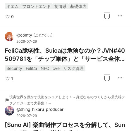
ポエム
フロントエンド
制御系
基礎体力
more_horiz
0
@
comty
(
こむてぃ
)
2026-07-29
FeliCa脆弱性、Suicaは危険なのか？JVN#40
509781を「チップ単体」と「サービス全体」
で読み解く
Security
FeliCa
NFC
cve
リスク管理
more_horiz
1
現実世界を動かす技術をシェアしよう！～身近なものづくりから最先端テ
flag
クノロジーまで大募集！～
@
shing_hikaru_producer
2026-07-29
[Suno AI] 楽曲制作プロセスを分解して、Sun