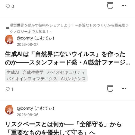
more_horiz
0
現実世界を動かす技術をシェアしよう！～身近なものづくりから最先端テ
flag
クノロジーまで大募集！～
@
comty
(
こむてぃ
)
2026-08-07
生成AIは「自然界にないウイルス」を作った
のか――スタンフォード発・AI設計ファージ
の実像と制御
生成AI
合成生物学
バイオセキュリティ
バイオインフォマティクス
AIガバナンス
more_horiz
1
@
comty
(
こむてぃ
)
2026-08-06
リスクベースとは何か──「全部守る」から
「重要なものを優先して守る」へ