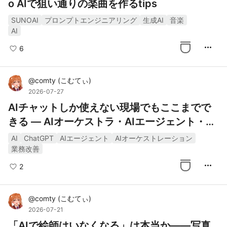
o AIで狙い通りの楽曲を作るtips
SUNOAI
プロンプトエンジニアリング
生成AI
音楽
AI
more_horiz
6
@
comty
(
こむてぃ
)
2026-07-27
AIチャットしか使えない現場でもここまでで
きる ― AIオーケストラ・AIエージェント・AI
チャットの違いと実践活用
AI
ChatGPT
AIエージェント
AIオーケストレーション
業務改善
more_horiz
2
@
comty
(
こむてぃ
)
2026-07-21
「AIで絵師はいなくなる」は本当か――写真