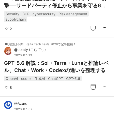
撃──サードパーティ停止から事業を守る6つ
の設計
Security
BCP
cybersecurity
RiskManagement
supplychain
more_horiz
5
flag
お題は不問！Qiita Tech Festa 2026で記事投稿！
@
comty
(
こむてぃ
)
2026-07-13
GPT-5.6 解説：Sol・Terra・Lunaと推論レベ
ル、Chat・Work・Codexの違いを整理する
OpenAI
codex
生成AI
ChatGPT
GPT-5.6
more_horiz
8
@
Azuro
2026-07-07