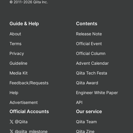
© 2011-
2026
Qiita Inc.
Guide & Help
Contents
About
Release Note
Terms
Official Event
Privacy
Official Column
Guideline
Advent Calendar
Media Kit
Qiita Tech Festa
Feedback/Requests
Qiita Award
Help
Engineer White Paper
Advertisement
API
Official Accounts
Our service
@Qiita
Qiita Team
@qiita_milestone
Qiita Zine