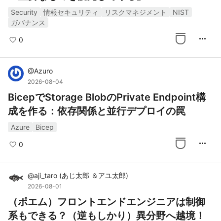
Security
情報セキュリティ
リスクマネジメント
NIST
ガバナンス
more_horiz
0
@
Azuro
2026-08-04
BicepでStorage BlobのPrivate Endpoint構
成を作る：依存関係と並行デプロイの罠
Azure
Bicep
more_horiz
0
@
aji_taro
(
あじ太郎 ＆アユ太郎
)
2026-08-01
（ポエム）フロントエンドエンジニアは制御
系もできる？（逆もしかり）異分野へ越境！