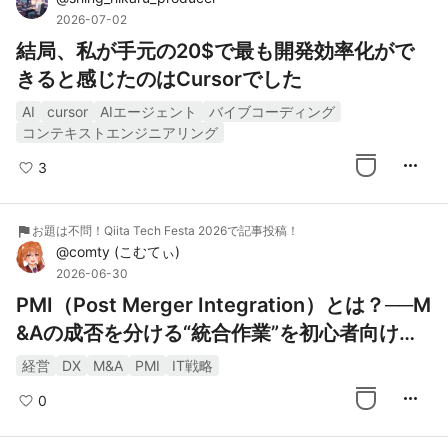
2026-07-02
結局、私が手元の20$で最も開発効率化がで
きると感じたのはCursorでした
AI
cursor
AIエージェント
バイブコーディング
コンテキストエンジニアリング
more_horiz
3
flag
お題は不問！Qiita Tech Festa 2026で記事投稿！
@
comty
(
こむてぃ
)
2026-06-30
PMI（Post Merger Integration）とは？──M
&Aの成否を分ける“統合作業”を初心者向けに
整理する
経営
DX
M&A
PMI
IT戦略
more_horiz
0