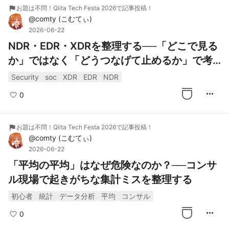
flag
お題は不問！Qiita Tech Festa 2026で記事投稿！
@
comty
(
こむてぃ
)
2026-06-22
NDR・EDR・XDRを整理する──「どこで見る
か」ではなく「どうつなげて止めるか」で考
える
Security
soc
XDR
EDR
NDR
more_horiz
0
flag
お題は不問！Qiita Tech Festa 2026で記事投稿！
@
comty
(
こむてぃ
)
2026-06-22
「平均の平均」はなぜ危険なのか？──コンサ
ル現場で起きがちな集計ミスを整理する
初心者
統計
データ分析
平均
コンサル
more_horiz
0