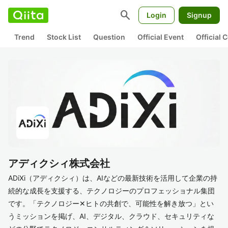
search
Login
Signup
Trend
Stock List
Question
Official Event
Official
アディクシィ株式会社
ADiXi（アディクシィ）は、AIなどの最新技術を活用して企業の持
続的な成長を支援する、テクノロジーのプロフェッショナル集団
です。「テクノロジー✕ヒトの共創で、可能性を解き放つ」とい
うミッションを掲げ、AI、デジタル、クラウド、セキュリティな