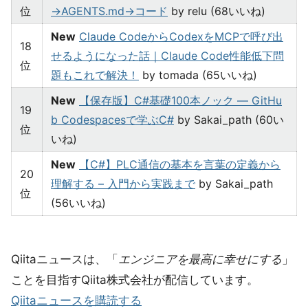
位
→AGENTS.md→コード
by relu (68いいね)
New
Claude CodeからCodexをMCPで呼び出
18
せるようになった話｜Claude Code性能低下問
位
題もこれで解決！
by tomada (65いいね)
New
【保存版】C#基礎100本ノック — GitHu
19
b Codespacesで学ぶC#
by Sakai_path (60い
位
いね)
New
【C#】PLC通信の基本を言葉の定義から
20
理解する – 入門から実践まで
by Sakai_path
位
(56いいね)
Qiitaニュースは、「
エンジニアを最高に幸せにする
」
ことを目指すQiita株式会社が配信しています。
Qiitaニュースを購読する