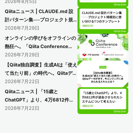
ル」のLLM + RAG環境を構築し
2026年8月5日
てみた
Qiitaニュース | CLAUDE.md 設
計パターン集──プロジェクト規
模別に使い分ける7つのテンプレ
2026年7月29日
ート
オンラインの学びをオフラインの
熱狂へ。「Qiita Conference
2026」で初のアフターイベント
2026年7月29日
開催レポート
【Qiita独自調査】生成AIは「使え
〜AI時代のエンジニアリングを語り尽く
て当たり前」の時代へ。Qiitaデー
した熱い1日をレポート〜
タが示す、今エンジニアに求めら
2026年7月22日
れるスキルとは？
Qiitaニュース | 「15歳と
ChatGPT」より、4万6812件が
退会させられたシステムについて
2026年7月22日
考えたい