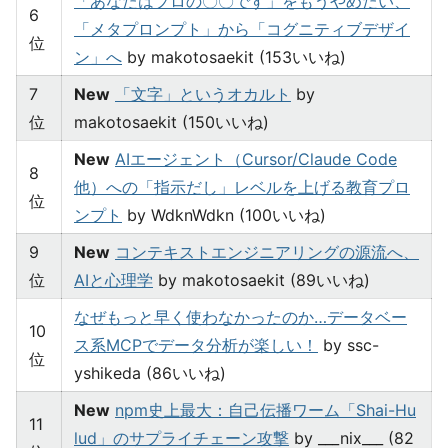
「あなたはプロの〇〇です」をもうやめたい、
6
「メタプロンプト」から「コグニティブデザイ
位
ン」へ
by makotosaekit (153いいね)
7
New
「文字」というオカルト
by
位
makotosaekit (150いいね)
New
AIエージェント（Cursor/Claude Code
8
他）への「指示だし」レベルを上げる教育プロ
位
ンプト
by WdknWdkn (100いいね)
9
New
コンテキストエンジニアリングの源流へ、
位
AIと心理学
by makotosaekit (89いいね)
なぜもっと早く使わなかったのか…データベー
10
ス系MCPでデータ分析が楽しい！
by ssc-
位
yshikeda (86いいね)
New
npm史上最大：自己伝播ワーム「Shai-Hu
11
lud」のサプライチェーン攻撃
by ___nix___ (82