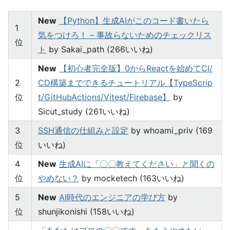
New
【Python】生成AIがこのコード書いたら
1
気をつけろ！ – 事故らないためのチェックリス
位
ト
by Sakai_path (266いいね)
New
【初心者完全版】0からReactを始めてCI/
2
CD構築までできるチュートリアル【TypeScrip
位
t/GitHubActions/Vitest/Firebase】
by
Sicut_study (261いいね)
3
SSH通信の仕組みと設定
by whoami_priv (169
位
いいね)
4
New
生成AIに「〇〇教えてください」と聞くの
位
やめない？
by mocketech (163いいね)
5
New
AI時代のエンジニアの学び方
by
位
shunjikonishi (158いいね)