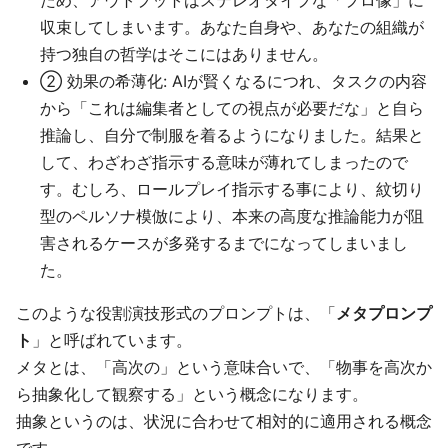
ため、アウトプットはステレオタイプな「プロ像」に
収束してしまいます。あなた自身や、あなたの組織が
持つ独自の哲学はそこにはありません。
② 効果の希薄化: AIが賢くなるにつれ、タスクの内容
から「これは編集者としての視点が必要だな」と自ら
推論し、自分で制服を着るようになりました。結果と
して、わざわざ指示する意味が薄れてしまったので
す。むしろ、ロールプレイ指示する事により、紋切り
型のペルソナ模倣により、本来の高度な推論能力が阻
害されるケースが多発するまでになってしまいまし
た。
このような役割演技形式のプロンプトは、「
メタプロンプ
ト
」と呼ばれています。
メタとは、「高次の」という意味合いで、「物事を高次か
ら抽象化して観察する」という概念になります。
抽象というのは、状況に合わせて相対的に適用される概念