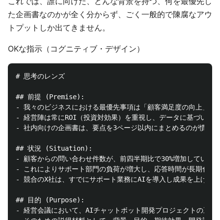
これでは、誰に向けた、どんな背景を持つ、何を最優先し
た企画書なのかが全く分からず、ごく一般的で陳腐なアウ
トプットしか出てきません。
OKな指示（コグニティブ・デザイン）
# 思考のレンズ

## 前提 (Premise):

- 我々のビジネスにおける最優先事項は「顧客満足度の向上」であ
- 経営陣は常にROI（投資対効果）を重視し、データに基づいた判
- 社内向けの企画書は、要点を3ページ以内にまとめるのが慣例で
## 状況 (Situation):

- 顧客からの問い合わせ件数が、前四半期比で30%増加している。
- これによりサポート部門の負荷が増大し、応答時間が長期化、
- 競合のX社は、すでにサポート業務にAIを導入し成果を上げてい
## 目的 (Purpose):

- 経営会議において、AIチャットボット開発プロジェクトの正式な