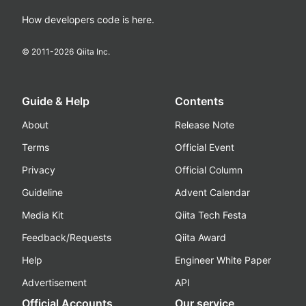
How developers code is here.
© 2011-
2026
Qiita Inc.
Guide & Help
Contents
About
Release Note
Terms
Official Event
Privacy
Official Column
Guideline
Advent Calendar
Media Kit
Qiita Tech Festa
Feedback/Requests
Qiita Award
Help
Engineer White Paper
Advertisement
API
Official Accounts
Our service