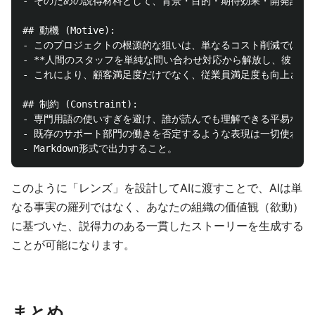
- そのための説得材料として、背景・目的・期待効果・開発計画
## 動機 (Motive):

- このプロジェクトの根源的な狙いは、単なるコスト削減ではない
- **人間のスタッフを単純な問い合わせ対応から解放し、彼らが
- これにより、顧客満足度だけでなく、従業員満足度も向上させ、
## 制約 (Constraint):

- 専門用語の使いすぎを避け、誰が読んでも理解できる平易な言葉
- 既存のサポート部門の働きを否定するような表現は一切使わず
このように「レンズ」を設計してAIに渡すことで、AIは単
なる事実の羅列ではなく、あなたの組織の価値観（欲動）
に基づいた、説得力のある一貫したストーリーを生成する
ことが可能になります。
まとめ