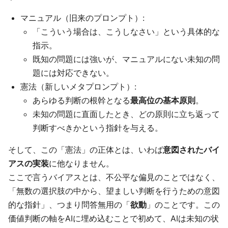
マニュアル（旧来のプロンプト）:
「こういう場合は、こうしなさい」という具体的な
指示。
既知の問題には強いが、マニュアルにない未知の問
題には対応できない。
憲法（新しいメタプロンプト）:
あらゆる判断の根幹となる
最高位の基本原則
。
未知の問題に直面したとき、どの原則に立ち返って
判断すべきかという指針を与える。
そして、この「憲法」の正体とは、いわば
意図されたバイ
アスの実装
に他なりません。
ここで言うバイアスとは、不公平な偏見のことではなく、
「無数の選択肢の中から、望ましい判断を行うための意図
的な指針」、つまり問答無用の「
欲動
」のことです。この
価値判断の軸をAIに埋め込むことで初めて、AIは未知の状