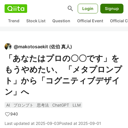
search
Login
Signup
Trend
Stock List
Question
Official Event
Official
@
makotosaekit
(
佐伯 真人
)
「あなたはプロの〇〇です」を
もうやめたい、 「メタプロンプ
ト」から「コグニティブデザイ
ン」へ
AI
プロンプト
思考法
ChatGPT
LLM
940
Last updated at
2025-09-03
Posted at
2025-09-01