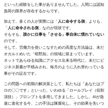
といった経験をした事がありませんでした。人間には認知
負荷の限界が存在するからです。
加えて、多くの人が実際には「
人に命令する側
」よりも、
「
人に命令される側
」なのが現状です。
そもそも、
誰かに仕事を「させる」事自体に慣れていない
のです。
そして、労働力を使いこなすための高度な方法論は、未だ
オカルトめいた「暗黙知」の領域に留まっています。
ネットであらゆる知識にアクセス出来る時代に、未だにビ
ジネス新書が平積みされ、毎月のように入れ替わっている
事がその証左です。
この問題への初期の解決策として、私たちは「あなたはプ
ロの〇〇です」といった、いわゆる「ロールプレイ（役割
演技）」プロンプトを多用してきました。しかし、AIが急
速に進化する今、この手法は陳腐化し、その効果を失いつ