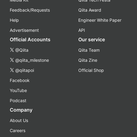
Feedback/Requests
Qiita Award
Help
Engineer White Paper
Advertisement
API
Official Accounts
Our service
@Qiita
Qiita Team
@qiita_milestone
Qiita Zine
@qiitapoi
Official Shop
Facebook
YouTube
Podcast
Company
About Us
Careers