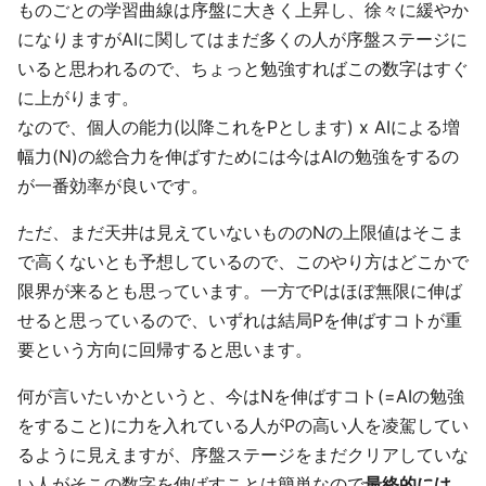
ものごとの学習曲線は序盤に大きく上昇し、徐々に緩やか
になりますがAIに関してはまだ多くの人が序盤ステージに
いると思われるので、ちょっと勉強すればこの数字はすぐ
に上がります。
なので、個人の能力(以降これをPとします) x AIによる増
幅力(N)の総合力を伸ばすためには今はAIの勉強をするの
が一番効率が良いです。
ただ、まだ天井は見えていないもののNの上限値はそこま
で高くないとも予想しているので、このやり方はどこかで
限界が来るとも思っています。一方でPはほぼ無限に伸ば
せると思っているので、いずれは結局Pを伸ばすコトが重
要という方向に回帰すると思います。
何が言いたいかというと、今はNを伸ばすコト(=AIの勉強
をすること)に力を入れている人がPの高い人を凌駕してい
るように見えますが、序盤ステージをまだクリアしていな
い人がそこの数字を伸ばすことは簡単なので
最終的には