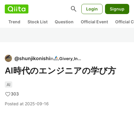
search
Login
Signup
Trend
Stock List
Question
Official Event
Official
@
shunjikonishi
in
Givery,Inc.
AI時代のエンジニアの学び方
AI
303
Posted at
2025-09-16