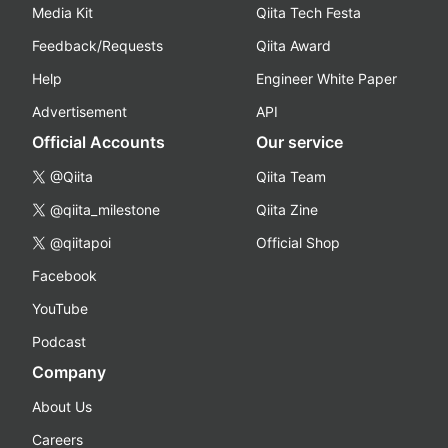
Media Kit
Qiita Tech Festa
Feedback/Requests
Qiita Award
Help
Engineer White Paper
Advertisement
API
Official Accounts
Our service
@Qiita
Qiita Team
@qiita_milestone
Qiita Zine
@qiitapoi
Official Shop
Facebook
YouTube
Podcast
Company
About Us
Careers