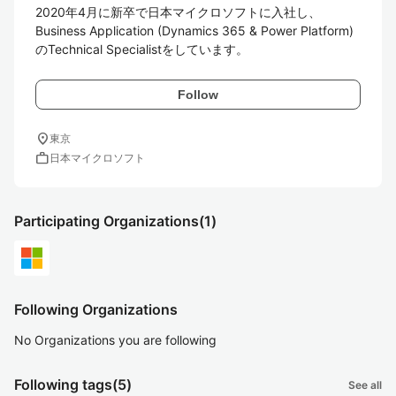
2020年4月に新卒で日本マイクロソフトに入社し、

Business Application (Dynamics 365 & Power Platform) 
のTechnical Specialistをしています。
Follow
location_on
東京
work
日本マイクロソフト
Participating Organizations
(1)
Following Organizations
No Organizations you are following
Following tags
(5)
See all