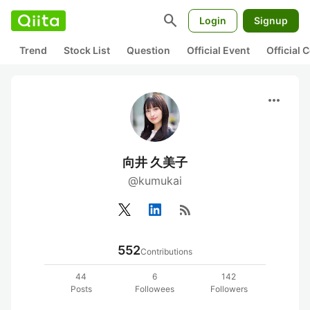
search
Login
Signup
Trend
Stock List
Question
Official Event
Official
more_horiz
向井 久美子
@kumukai
rss_feed
552
Contributions
44
6
142
Posts
Followees
Followers