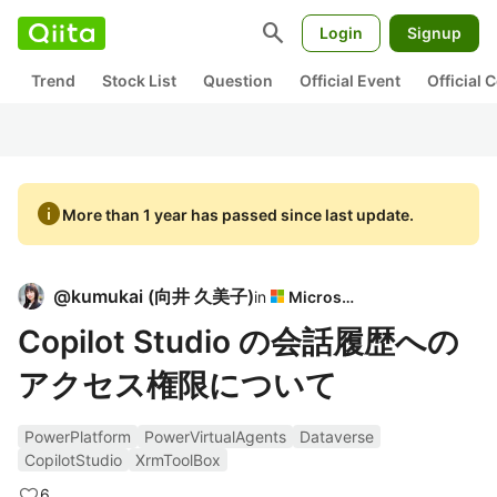
search
Login
Signup
Trend
Stock List
Question
Official Event
Official
info
More than 1 year has passed since last update.
@
kumukai
(
向井 久美子
)
in
Microsoft
Copilot Studio の会話履歴への
アクセス権限について
PowerPlatform
PowerVirtualAgents
Dataverse
CopilotStudio
XrmToolBox
6