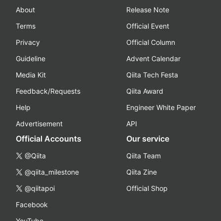
About
Release Note
Terms
Official Event
Privacy
Official Column
Guideline
Advent Calendar
Media Kit
Qiita Tech Festa
Feedback/Requests
Qiita Award
Help
Engineer White Paper
Advertisement
API
Official Accounts
Our service
@Qiita
Qiita Team
@qiita_milestone
Qiita Zine
@qiitapoi
Official Shop
Facebook
YouTube