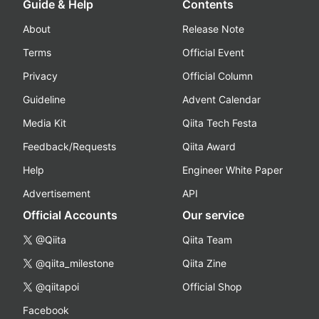
Guide & Help
Contents
About
Release Note
Terms
Official Event
Privacy
Official Column
Guideline
Advent Calendar
Media Kit
Qiita Tech Festa
Feedback/Requests
Qiita Award
Help
Engineer White Paper
Advertisement
API
Official Accounts
Our service
@Qiita
Qiita Team
@qiita_milestone
Qiita Zine
@qiitapoi
Official Shop
Facebook