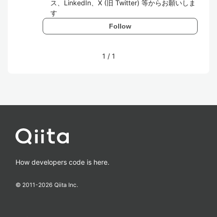
ス、LinkedIn、X (旧 Twitter) 等からお願いしま
す
Follow
1
/
1
How developers code is here.
© 2011-
2026
Qiita Inc.