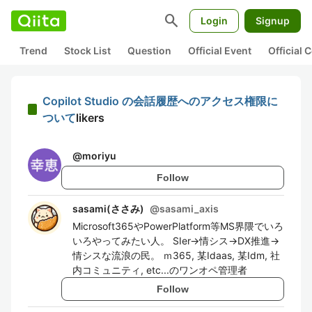
search
Login
Signup
Trend
Stock List
Question
Official Event
Official
Copilot Studio の会話履歴へのアクセス権限に
ついて
likers
@
moriyu
Follow
sasami(ささみ)
@
sasami_axis
Microsoft365やPowerPlatform等MS界隈でいろ
いろやってみたい人。 SIer→情シス→DX推進→
情シスな流浪の民。 ｍ365, 某Idaas, 某Idm, 社
内コミュニティ, etc...のワンオペ管理者
Follow