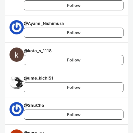
Follow
@
Ayami_Nishimura
Follow
@
kota_s_1118
Follow
@
ume_kichi51
Follow
@
ShuCho
Follow
@
naru-ru