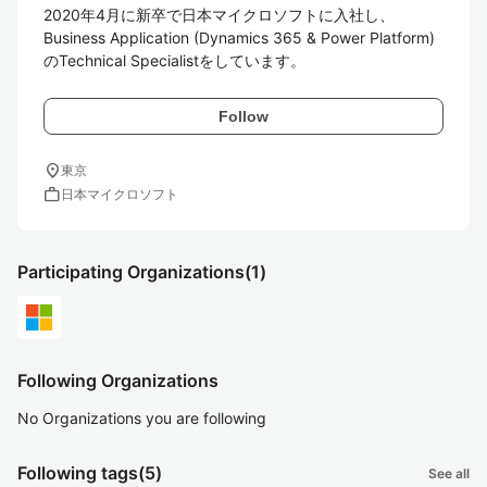
2020年4月に新卒で日本マイクロソフトに入社し、

Business Application (Dynamics 365 & Power Platform) 
のTechnical Specialistをしています。
Follow
location_on
東京
work
日本マイクロソフト
Participating Organizations
(1)
Following Organizations
No Organizations you are following
Following tags
(5)
See all