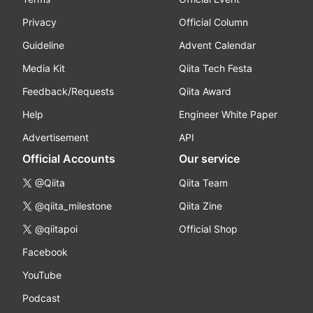
Privacy
Official Column
Guideline
Advent Calendar
Media Kit
Qiita Tech Festa
Feedback/Requests
Qiita Award
Help
Engineer White Paper
Advertisement
API
Official Accounts
Our service
@Qiita
Qiita Team
@qiita_milestone
Qiita Zine
@qiitapoi
Official Shop
Facebook
YouTube
Podcast