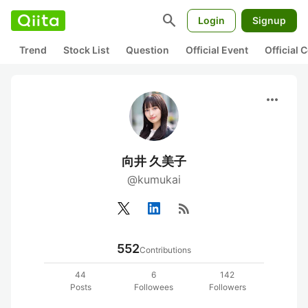
search
Login
Signup
Trend
Stock List
Question
Official Event
Official
more_horiz
向井 久美子
@kumukai
rss_feed
552
Contributions
44
6
142
Posts
Followees
Followers