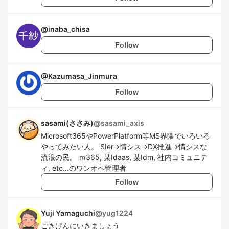
@
inaba_chisa
Follow
@
Kazumasa_Jinmura
Follow
sasami(ささみ)
@
sasami_axis
Microsoft365やPowerPlatform等MS界隈でいろいろ
やってみたい人。 SIer→情シス→DX推進→情シスな
流浪の民。 ｍ365, 某Idaas, 某Idm, 社内コミュニテ
ィ, etc...のワンオペ管理者
Follow
Yuji Yamaguchi
@
yug1224
ごきげんにいきましょう