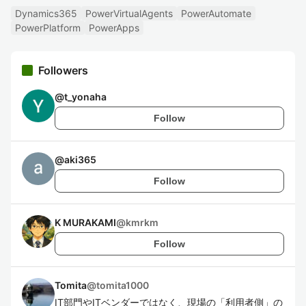
Dynamics365
PowerVirtualAgents
PowerAutomate
PowerPlatform
PowerApps
Followers
@
t_yonaha
Follow
@
aki365
Follow
K MURAKAMI
@
kmrkm
Follow
Tomita
@
tomita1000
IT部門やITベンダーではなく、現場の「利用者側」の