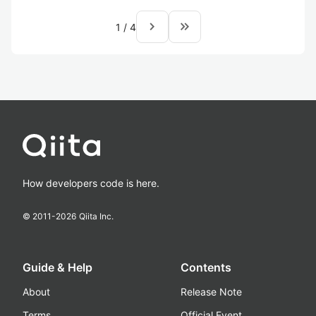
navigate_next
keyboard_double_arrow_right
1
/
4
How developers code is here.
© 2011-
2026
Qiita Inc.
Guide & Help
Contents
About
Release Note
Terms
Official Event