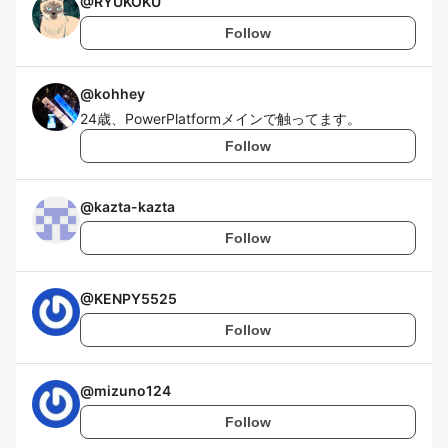
@
RYUKOKU
Follow
@
kohhey
24歳、PowerPlatformメインで触ってます。
Follow
@
kazta-kazta
Follow
@
KENPY5525
Follow
@
mizuno124
Follow