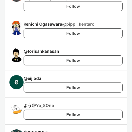
Follow
Kenichi Ogasawara
@
pippi_kentaro
Follow
@
torisankanasan
Follow
@
eijioda
Follow
よう
@
Yo_8One
Follow