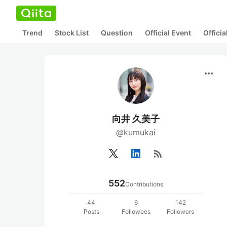
Trend
Stock List
Question
Official Event
Offici
more_horiz
向井 久美子
@kumukai
rss_feed
552
Contributions
44
6
142
Posts
Followees
Followers