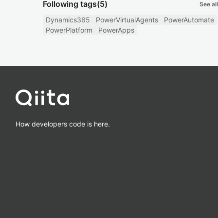
Following tags
(5)
See all
Dynamics365
PowerVirtualAgents
PowerAutomate
PowerPlatform
PowerApps
How developers code is here.