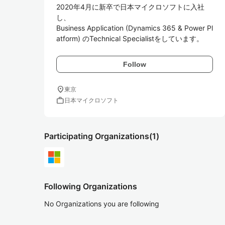
2020年4月に新卒で日本マイクロソフトに入社
し、

Business Application (Dynamics 365 & Power Pl
atform) のTechnical Specialistをしています。
Follow
location_on
東京
work
日本マイクロソフト
Participating Organizations
(1)
Following Organizations
No Organizations you are following