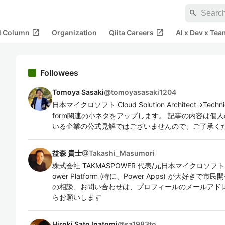
search
open_in_new
open_in_new
al Column
Organization
Qiita Careers
AI x Dev x Tea
Followees
Tomoya Sasaki
@
tomoyasasaki1204
日本マイクロソフト Cloud Solution Architect→Technic
form関連の小ネタをアップします。 記事の内容は個
いる企業の公式見解ではございませんので、ご了承く
益森 貴士
@
Takashi_Masumori
株式会社 TAKMASPOWER 代表/元日本マイクロソフト Pow
ower Platform (特に、Power Apps) が大好き
の相談、お問い合わせは、プロフィールのメールアドレス、Link
らお願いします
Hiroki Sato Inatomi
@
sa1983to