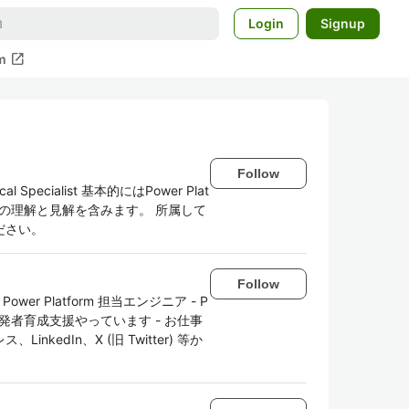
Login
Signup
open_in_new
m
Follow
al Specialist 基本的にはPower Plat
人の理解と見解を含みます。 所属して
ださい。
Follow
er Platform 担当エンジニア - P
で市民開発者育成支援やっています - お仕事
edIn、X (旧 Twitter) 等か