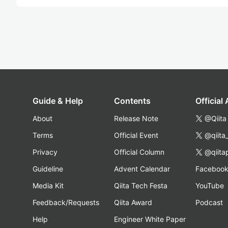
Guide & Help
Contents
Official
About
Release Note
@Qiita
Terms
Official Event
@qiita
Privacy
Official Column
@qiita
Guideline
Advent Calendar
Faceboo
Media Kit
Qiita Tech Festa
YouTube
Feedback/Requests
Qiita Award
Podcast
Help
Engineer White Paper