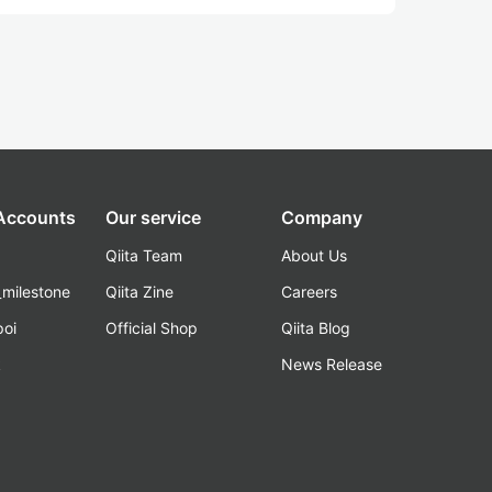
 Accounts
Our service
Company
Qiita Team
About Us
_milestone
Qiita Zine
Careers
poi
Official Shop
Qiita Blog
k
News Release