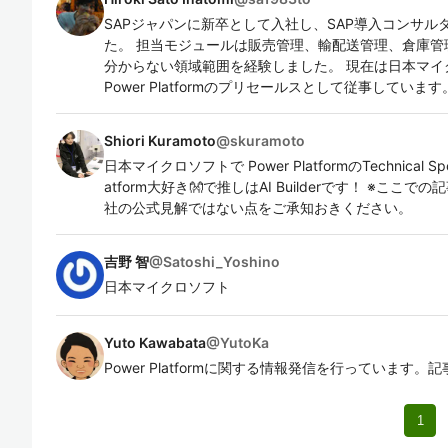
SAPジャパンに新卒として入社し、SAP導入コンサル
た。 担当モジュールは販売管理、輸配送管理、倉庫管
分からない領域範囲を経験しました。 現在は日本マイクロソ
Power Platformのプリセールスとして従事しています
Shiori Kuramoto
@
skuramoto
日本マイクロソフトで Power PlatformのTechnical Sp
atform大好き👐で推しはAI Builderです！ ※
社の公式見解ではない点をご承知おきください。
吉野 智
@
Satoshi_Yoshino
日本マイクロソフト
Yuto Kawabata
@
YutoKa
Power Platformに関する情報発信を行っています
1