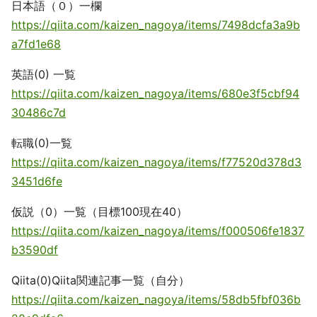
日本語（０）一欄
https://qiita.com/kaizen_nagoya/items/7498dcfa3a9b
a7fd1e68
英語(0) 一覧
https://qiita.com/kaizen_nagoya/items/680e3f5cbf94
30486c7d
転職(0)一覧
https://qiita.com/kaizen_nagoya/items/f77520d378d3
3451d6fe
仮説（0）一覧（目標100現在40）
https://qiita.com/kaizen_nagoya/items/f000506fe1837
b3590df
Qiita(0)Qiita関連記事一覧（自分）
https://qiita.com/kaizen_nagoya/items/58db5fbf036b