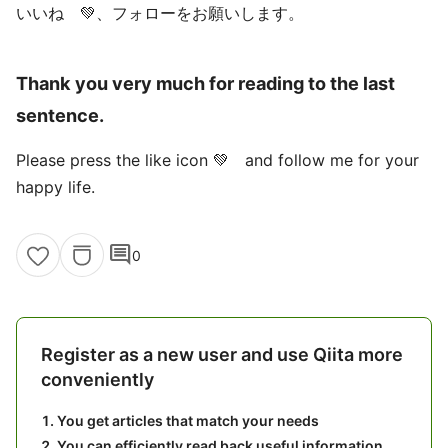
いいね 💚、フォローをお願いします。
Thank you very much for reading to the last
sentence.
Please press the like icon 💚 and follow me for your
happy life.
comment
0
Register as a new user and use Qiita more
conveniently
You get articles that match your needs
You can efficiently read back useful information