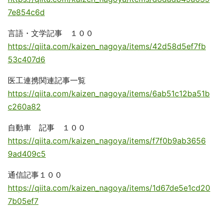
7e854c6d
言語・文学記事 １００
https://qiita.com/kaizen_nagoya/items/42d58d5ef7fb
53c407d6
医工連携関連記事一覧
https://qiita.com/kaizen_nagoya/items/6ab51c12ba51b
c260a82
自動車 記事 １００
https://qiita.com/kaizen_nagoya/items/f7f0b9ab3656
9ad409c5
通信記事１００
https://qiita.com/kaizen_nagoya/items/1d67de5e1cd20
7b05ef7