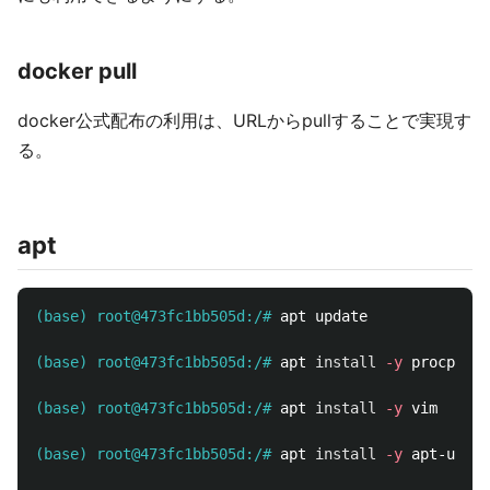
docker pull
docker公式配布の利用は、URLからpullすることで実現す
る。
apt
(base) root@473fc1bb505d:/#
(base) root@473fc1bb505d:/#
apt 
install
-y
(base) root@473fc1bb505d:/#
apt 
install
-y
(base) root@473fc1bb505d:/#
apt 
install
-y