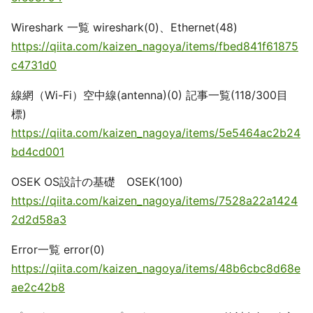
Wireshark 一覧 wireshark(0)、Ethernet(48)
https://qiita.com/kaizen_nagoya/items/fbed841f61875
c4731d0
線網（Wi-Fi）空中線(antenna)(0) 記事一覧(118/300目
標)
https://qiita.com/kaizen_nagoya/items/5e5464ac2b24
bd4cd001
OSEK OS設計の基礎 OSEK(100)
https://qiita.com/kaizen_nagoya/items/7528a22a1424
2d2d58a3
Error一覧 error(0)
https://qiita.com/kaizen_nagoya/items/48b6cbc8d68e
ae2c42b8