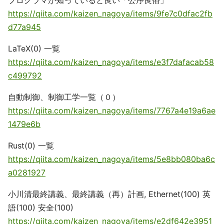
プログラマが知っていると良い「公序良俗」
https://qiita.com/kaizen_nagoya/items/9fe7c0dfac2fb
d77a945
LaTeX(0) 一覧
https://qiita.com/kaizen_nagoya/items/e3f7dafacab58
c499792
自動制御、制御工学一覧（０）
https://qiita.com/kaizen_nagoya/items/7767a4e19a6ae
1479e6b
Rust(0) 一覧
https://qiita.com/kaizen_nagoya/items/5e8bb080ba6c
a0281927
小川清最終講義、最終講義（再）計画, Ethernet(100) 英
語(100) 安全(100)
https://qiita.com/kaizen_nagoya/items/e2df642e3951