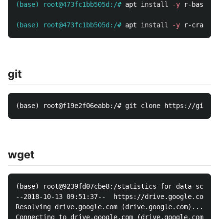
(base) root@473fc1bb505d:/#
apt 
install
-y
(base) root@473fc1bb505d:/#
apt 
install
-y
git
wget
(base) root@9239fd07cbe8:/statistics-for-data-scient
--2018-10-13 09:51:37--  https://drive.google.com/dr
Resolving drive.google.com (drive.google.com)... 172
Connecting to drive.google.com (drive.google.com)|17