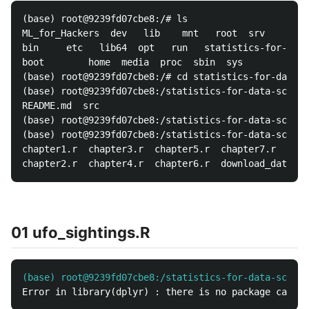
(base) root@9239fd07cbe8:/# ls

ML_for_Hackers	dev   lib    mnt   root  srv				 tmp

bin		etc   lib64  opt   run	 statistics-for-data-scientists  usr

boot		home  media  proc  sbin  sys				 var

(base) root@9239fd07cbe8:/# cd statistics-for-data-s
(base) root@9239fd07cbe8:/statistics-for-data-scient
README.md  src

(base) root@9239fd07cbe8:/statistics-for-data-scient
(base) root@9239fd07cbe8:/statistics-for-data-scient
chapter1.r  chapter3.r	chapter5.r  chapter7.r	     prep_datasets.r

01 ufo_sightings.R
(base) root@9239fd07cbe8:/statistics-for-data-scient