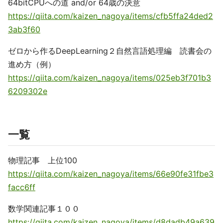
64bitCPUへの道 and/or 64歳の決意
https://qiita.com/kaizen_nagoya/items/cfb5ffa24ded2
3ab3f60
ゼロから作るDeepLearning２自然言語処理編 読書会の
進め方（例）
https://qiita.com/kaizen_nagoya/items/025eb3f701b3
6209302e
一覧
物理記事 上位100
https://qiita.com/kaizen_nagoya/items/66e90fe31fbe3
facc6ff
数学関連記事１００
https://qiita.com/kaizen_nagoya/items/d8dadb49a639