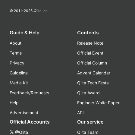
© 2011-
2026
Qiita Inc.
Guide & Help
Contents
About
Release Note
Terms
Official Event
Privacy
Official Column
Guideline
Advent Calendar
Media Kit
Qiita Tech Festa
Feedback/Requests
Qiita Award
Help
Engineer White Paper
Advertisement
API
Official Accounts
Our service
@Qiita
Qiita Team