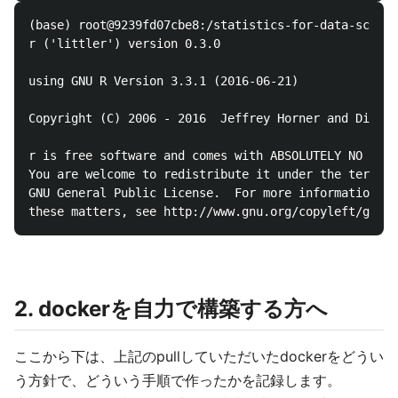
(base) root@9239fd07cbe8:/statistics-for-data-scient
r ('littler') version 0.3.0

using GNU R Version 3.3.1 (2016-06-21)

Copyright (C) 2006 - 2016  Jeffrey Horner and Dirk E
r is free software and comes with ABSOLUTELY NO WARR
You are welcome to redistribute it under the terms o
GNU General Public License.  For more information ab
2. dockerを自力で構築する方へ
ここから下は、上記のpullしていただいたdockerをどうい
う方針で、どういう手順で作ったかを記録します。