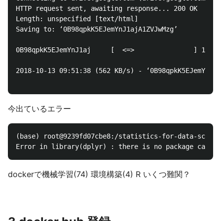
HTTP request sent, awaiting response... 200 OK

Length: unspecified [text/html]

Saving to: ‘0B98qpkK5EJemYnJ1ajA1ZVJwMzg’

0B98qpkK5EJemYnJ1aj     [  <=>               ] 171.7
2018-10-13 09:51:38 (562 KB/s) - ‘0B98qpkK5EJemYnJ1a
今出ているエラー
(base) root@9239fd07cbe8:/statistics-for-data-scient
dockerで機械学習(74) 環境構築(4) R いくつ難関？