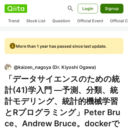
search
Login
Signup
Trend
Stock List
Question
Official Event
Official
info
More than 1 year has passed since last update.
@
kaizen_nagoya
(
Dr. Kiyoshi Ogawa
)
「データサイエンスのための統
計(41)学入門 ―予測、分類、統
計モデリング、統計的機械学習
とRプログラミング」Peter Bru
ce、Andrew Bruce。dockerで