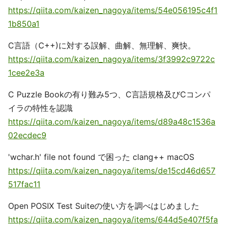
https://qiita.com/kaizen_nagoya/items/54e056195c4f1
1b850a1
C言語（C++)に対する誤解、曲解、無理解、爽快。
https://qiita.com/kaizen_nagoya/items/3f3992c9722c
1cee2e3a
C Puzzle Bookの有り難み5つ、C言語規格及びCコンパ
イラの特性を認識
https://qiita.com/kaizen_nagoya/items/d89a48c1536a
02ecdec9
'wchar.h' file not found で困った clang++ macOS
https://qiita.com/kaizen_nagoya/items/de15cd46d657
517fac11
Open POSIX Test Suiteの使い方を調べはじめました
https://qiita.com/kaizen_nagoya/items/644d5e407f5fa