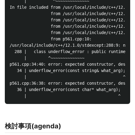
      |           ^~~~~~~~~~~~~~~

In file included from /usr/local/include/c++/12.1.0/
                 from /usr/local/include/c++/12.1.0/
                 from /usr/local/include/c++/12.1.0/
                 from /usr/local/include/c++/12.1.0/
                 from /usr/local/include/c++/12.1.0/
                 from p561.cpp:10:

/usr/local/include/c++/12.1.0/stdexcept:288:9: note:
  288 |   class underflow_error : public runtime_err
      |         ^~~~~~~~~~~~~~~

p561.cpp:34:40: error: expected constructor, destruc
   34 | underflow_error(const string& what_arg);

      |                                        ^

p561.cpp:36:38: error: expected constructor, destruc
   36 | underflow_error(const char* what_arg);

検討事項(agenda)