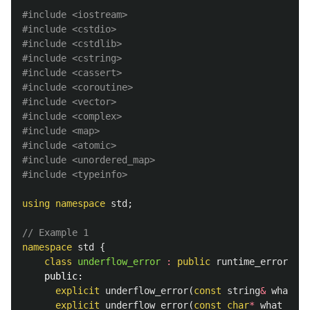
#include
<iostream>
#include
<cstdio>
#include
<cstdlib>
#include
<cstring>
#include
<cassert>
#include
<coroutine>
#include
<vector>
#include
<complex>
#include
<map>
#include
<atomic>
#include
<unordered_map>
#include
<typeinfo>
using
namespace
std
;
// Example 1  
namespace
std
{
class
underflow_error
:
public
runtime_error
{
public:
explicit
underflow_error
(
const
string
&
what_ar
explicit
underflow_error
(
const
char
*
what_arg
)