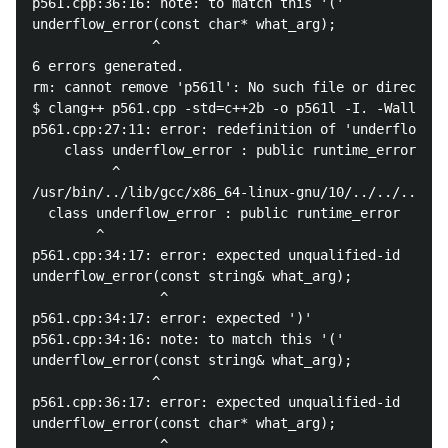
p561.cpp:36:16: note: to match this '('

underflow_error(const char* what_arg);

               ^

6 errors generated.

rm: cannot remove 'p561l': No such file or directory

$ clang++ p561.cpp -std=c++2b -o p561l -I. -Wall

p561.cpp:27:11: error: redefinition of 'underflow_er
    class underflow_error : public runtime_error {

          ^

/usr/bin/../lib/gcc/x86_64-linux-gnu/10/../../../../
  class underflow_error : public runtime_error

        ^

p561.cpp:34:17: error: expected unqualified-id

underflow_error(const string& what_arg);

                ^

p561.cpp:34:17: error: expected ')'

p561.cpp:34:16: note: to match this '('

underflow_error(const string& what_arg);

               ^

p561.cpp:36:17: error: expected unqualified-id

underflow_error(const char* what_arg);

                ^
