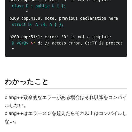
 class D : public U { };
       ^

 struct D: A::B, A { };
        ^

 D <C<B>
>
*
 d
;
わかったこと
clang++致命的なエラーがある場合はそれ以降をコンパイ
ルしない。
clang++はエラー２０を超えたらそれ以上はコンパイルし
ない。