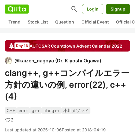
search
Login
Signup
Trend
Stock List
Question
Official Event
Official
AUTOSAR Countdown
Advent Calendar
2022
Day 16
@
kaizen_nagoya
(
Dr. Kiyoshi Ogawa
)
clang++, g++コンパイルエラー
方針の違いの例, error(22), c++
(4)
C++
error
g++
clang++
小川メソッド
2
Last updated at
2025-10-06
Posted at
2018-04-19