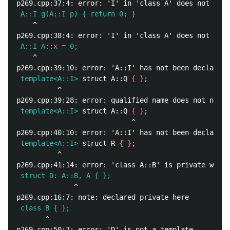
 A::I g(A::I p) { return 0;
}
    ^

 A::I A::x = 0;
    ^

 template<A::I>
struct A::Q 
{
}
;
          ^

 template<A::I>
struct A::Q 
{
}
;
                            ^

 template<A::I>
struct R 
{
}
;
          ^

 struct D: A::B, A { };
              ^

 class B { };
       ^
