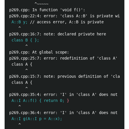
           ^~~~~~

p269.cpp: In function 'void f()':

 A::B y;
    ^

 class B { };
       ^

p269.cpp: At global scope:

p269.cpp:25:7: error: redefinition of 'class A'

 class A {

       ^

p269.cpp:15:7: note: previous definition of 'class A
 class A {

       ^

 A::I A::f() { return 0;
}
    ^

 A::I g(A::I p = A::x);
    ^
