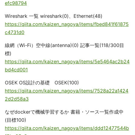
efc98794
Wireshark 一覧 wireshark(0)、Ethernet(48)
https://qiita.com/kaizen_nagoya/items/fbed841f61875
c4731d0
線網（Wi-Fi）空中線(antenna)(0) 記事一覧(118/300目
標)
https://qiita.com/kaizen_nagoya/items/5e5464ac2b24
bd4cd001
OSEK OS設計の基礎 OSEK(100)
https://qiita.com/kaizen_nagoya/items/7528a22a1424
2d2d58a3
なぜdockerで機械学習するか 書籍・ソース一覧作成中
(目標100)
https://qiita.com/kaizen_nagoya/items/ddd12477544b