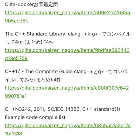
Qiita-dockerお宝鑑定団
https://qiita.com/kaizen_nagoya/items/509e12526355
9b5aed5b
The C++ Standard Library: clang++とg++でコンパイル
してみた(まとめ):14件
https://qiita.com/kaizen_nagoya/items/9bdfaa392443
d13e5759
C++17 - The Complete Guide clang++とg++でコンパ
イルしてみた(まとめ):4件
https://qiita.com/kaizen_nagoya/items/c000f307e642
990781e1
C++N3242, 2011, ISO/IEC 14882, C++ standard(1)
Example code compile list
https://qiita.com/kaizen_nagoya/items/685b5c1a2c17c
1bf1318