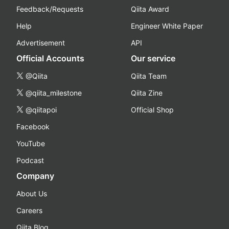
Feedback/Requests
Qiita Award
Help
Engineer White Paper
Advertisement
API
Official Accounts
Our service
@Qiita
Qiita Team
@qiita_milestone
Qiita Zine
@qiitapoi
Official Shop
Facebook
YouTube
Podcast
Company
About Us
Careers
Qiita Blog