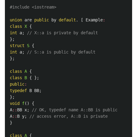
#include
<iostream>
union
are
public
by
default
.
[
Example
:
class
X
{
int
a
;
// X::a is private by default
};
struct
S
{
int
a
;
// S::a is public by default
};
class
A
{
class
B
{
};
public
:
typedef
B
BB
;
};
void
f
()
{
A
::
BB
x
;
// OK, typedef name A::BB is public
A
::
B
y
;
// access error, A::B is private
}
class
A
{