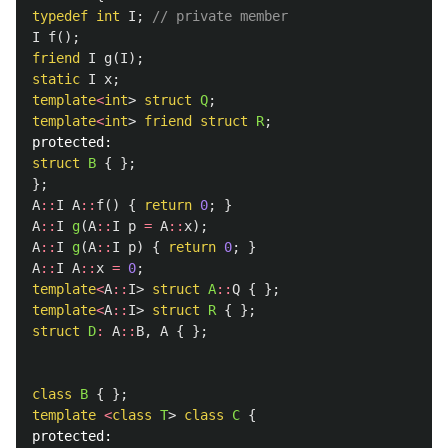
typedef
int
I
;
// private member
I
f
();
friend
I
g
(
I
);
static
I
x
;
template
<
int
>
struct
Q
;
template
<
int
>
friend
struct
R
;
protected:
struct
B
{
};
};
A
::
I
A
::
f
()
{
return
0
;
}
A
::
I
g
(
A
::
I
p
=
A
::
x
);
A
::
I
g
(
A
::
I
p
)
{
return
0
;
}
A
::
I
A
::
x
=
0
;
template
<
A
::
I
>
struct
A
::
Q
{
};
template
<
A
::
I
>
struct
R
{
};
struct
D
:
A
::
B
,
A
{
};
class
B
{
};
template
<
class
T
>
class
C
{
protected: