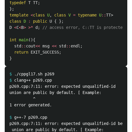
typedef
T
TT
;
};
template
<
class
U
,
class
V
=
typename
U
::
TT
>
class
D
:
public
U
{
};
D
<
C
<
B
>
>*
d
;
// access error, C::TT is protected
int
main
(){
std
::
cout
<<
msg
<<
std
::
endl
;
return
EXIT_SUCCESS
;
}
$
$
p269.cpp:7:11: error: expected unqualified-id

union are public by default. [ Example:

          ^

1 error generated.

$
p269.cpp:7:11: error: expected unqualified-id before
 union are public by default. [ Example:
