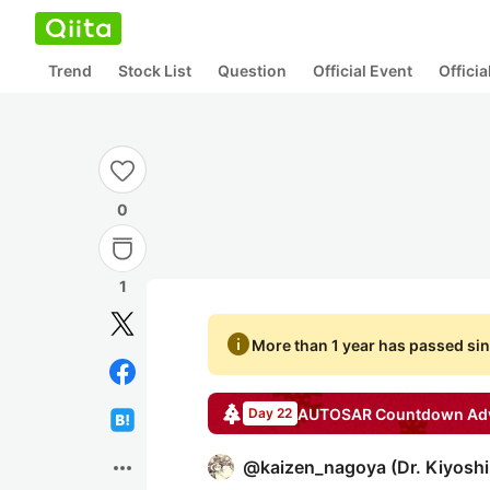
Trend
Stock List
Question
Official Event
Offici
0
1
info
More than 1 year has passed sin
AUTOSAR Countdown
Adv
Day 22
more_horiz
@
kaizen_nagoya
(
Dr. Kiyosh