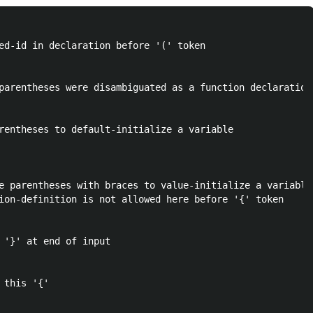
ed-id in declaration before '(' token

parentheses were disambiguated as a function declaration 
rentheses to default-initialize a variable

e parentheses with braces to value-initialize a variable

ion-definition is not allowed here before '{' token

 '}' at end of input

this '{'
