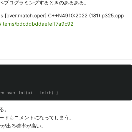
ピペプログラミングするときのあるある。
ons [over.match.oper] C++N4910:2022 (181) p325.cpp
ya/items/bdcddbddaefeff7a9c92
en over int(a) + int(b) }
る。
ードもコメントになってしまう。
ラーが出る確率が高い。