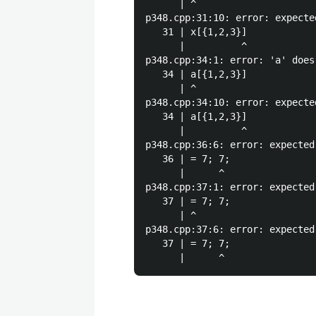
      | ^

p348.cpp:31:10: error: expecte
   31 | x[{1,2,3}]

      |          ^

p348.cpp:34:1: error: 'a' does
   34 | a[{1,2,3}]

      | ^

p348.cpp:34:10: error: expecte
   34 | a[{1,2,3}]

      |          ^

p348.cpp:36:6: error: expected
   36 | = 7; 7;

      |      ^

p348.cpp:37:1: error: expected
   37 | = 7; 7;

      | ^

p348.cpp:37:6: error: expected
   37 | = 7; 7;
