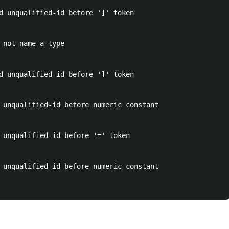
d unqualified-id before ']' token

 not name a type

d unqualified-id before ']' token

 unqualified-id before numeric constant

 unqualified-id before '=' token

 unqualified-id before numeric constant
