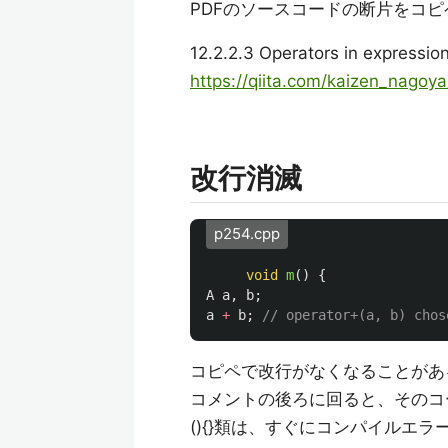
PDFのソースコードの断片をコ
12.2.2.3 Operators in expressi
https://qiita.com/kaizen_nago
改行消滅
p254.cpp
void
m
()
{
A
a
,
b
;
a
+
b
;
// operator+(a, b) chos
コピペで改行がなくなることがあ
コメントの後ろに回ると、そのコ
(){}類は、すぐにコンパイルエ