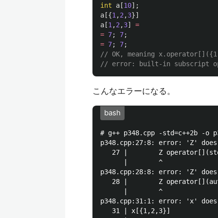
int
a
[
10
];
a
[{
1
,
2
,
3
}]
a
[
1
,
2
,
3
]
=
=
7
;
7
;
=
7
;
7
;
// OK, meaning x.operator[]({1
// error: built-in subscript o
こんなエラーになる。
bash
# g++ p348.cpp -std=c++2b -o p
p348.cpp:27:8: error: 'Z' does
   27 |        Z operator[](st
      |        ^

p348.cpp:28:8: error: 'Z' does
   28 |        Z operator[](aut
      |        ^

p348.cpp:31:1: error: 'x' does
   31 | x[{1,2,3}]
