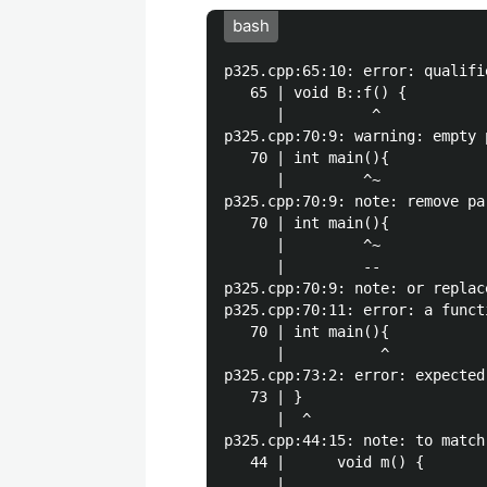
bash
p325.cpp:65:10: error: qualifi
   65 | void B::f() {

      |          ^

p325.cpp:70:9: warning: empty 
   70 | int main(){

      |         ^~

p325.cpp:70:9: note: remove pa
   70 | int main(){

      |         ^~

      |         --

p325.cpp:70:9: note: or replac
p325.cpp:70:11: error: a funct
   70 | int main(){

      |           ^

p325.cpp:73:2: error: expected
   73 | }

      |  ^

p325.cpp:44:15: note: to match 
   44 |      void m() {
