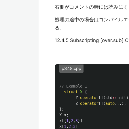
右側がコメントの時には読みにく
処理の途中の場合はコンパイルエ
る。
12.4.5 Subscripting [over.sub]
p348.cpp
// Example 1  
struct
X
{
Z
operator
[](
std
::
initi
Z
operator
[](
auto
...);
};
X
x
;
x
[{
1
,
2
,
3
}]
x
[
1
,
2
,
3
]
=