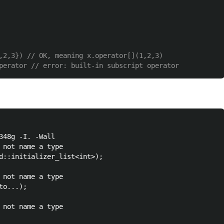
,2,3}) // OK, meaning x.operator[](1,2,3)
perator // error: built-in subscript operator
348g -I. -Wall

 not name a type

d::initializer_list<int>);

 not name a type

o...);

 not name a type
