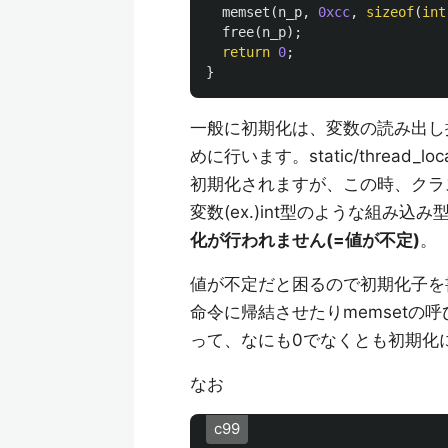
memset
(
n_p
,
0xcc
,
sizeof
(
int
free
(
n_p
);
return
0
;
}
一般に初期化は、変数の読み出し
めに行います。static/thread_lo
初期化されますが、この時、クラ
変数(ex.)int型のような組み込み
化が行われません(=値が不定)
。
値が不定だと困るので初期化子を
命令に帰結させたりmemset
って、なにも0でなくとも初期化
なお
c99