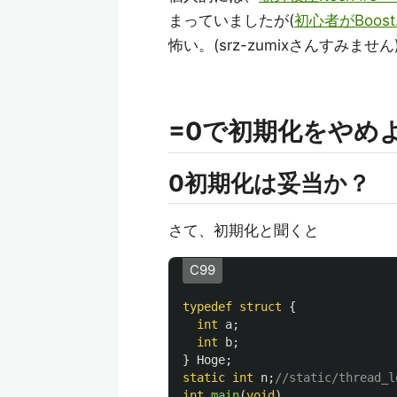
まっていましたが(
初心者がBoos
怖い。(srz-zumixさんすみません
=0で初期化をやめ
0初期化は妥当か？
さて、初期化と聞くと
C99
typedef
struct
{
int
a
;
int
b
;
}
Hoge
;
static
int
n
;
//static/thre
int
main
(
void
)