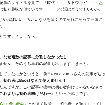
記事のタイトルを見て、「時代・・・
サトウキビ
・・・
忍
は私と趣味が似ています・・・って話はどうでもいいか。
してはじめればいい」みたいな話を聞くのでそれにそって一気に
ます。
断りです。さようなら。
。
なぜ複数の記事に分割しなかったし
ません。そのうち単独の記事も出します、きっと。
て、なにかというと、前日のsrz-zumixさんの記事が
ち
。
初心者はBoostなんて使えません!!
たんですが。この記事の後半は初心者向けじゃないなぁと
これよりは初心者向けだわー
」といった感じです。
 「C++初心者会」
とか見て以降、「初心者」が怖くなってし