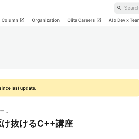
search
open_in_new
open_in_new
al Column
Organization
Qiita Careers
AI x Dev x Tea
ince last update.
Qiitadonユーザー会
を駆け抜けるC++講座