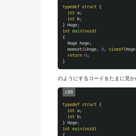
typedef
struct
{
int
a
;
int
b
;
}
Hoge
;
int
main
(
void
)
{
Hoge
hoge
;
memset
(
&
hoge
,
0
,
sizeof
(
Hoge
return
0
;
}
のようにするコードをたまに見かけ
c99
typedef
struct
{
int
a
;
int
b
;
}
Hoge
;
int
main
(
void
)
{