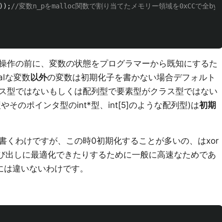
));
//変数n_pをmalloc関数で割り当てたメモリー領域を0xCCで全by
操作の前に、変数の状態をプログラマーから既知にするた
calな変数
以外
の変数は初期化子を書かない場合デフォルト
ス型ではないもしくは配列型で要素型がクラス型ではない
型やそのポインタ型のint*型、int[5]のような配列型)は
初期
書くわけですが、この時0初期化することが多いの、はxor
の呼び出しに最適化できたりするために一般に高速なためであ
には違いないわけです。