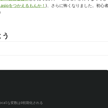
t.asioをつかえるもんか！
)、さらに怖くなりました。初心
)
よう
ad_localな変数は0初期化される