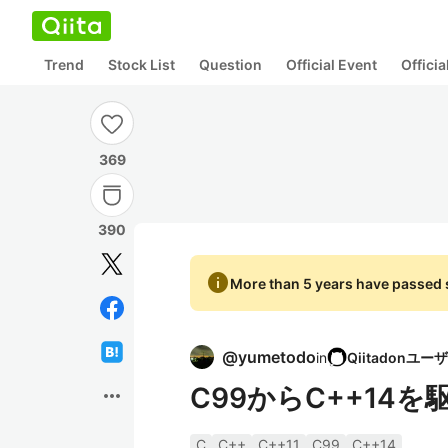
Trend
Stock List
Question
Official Event
Offici
369
390
info
More than 5 years have passed s
@
yumetodo
in
C99からC++14
more_horiz
C
C++
C++11
C99
C++14