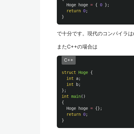
Hoge
hoge
=
{
0
};
return
0
;
}
で十分です。現代のコンパイラはm
またC++の場合は
C++
struct
Hoge
{
int
a
;
int
b
;
};
int
main
()
{
Hoge
hoge
=
{};
return
0
;
}