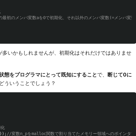
化
geの最初のメンバ変数aを0で初期化、それ以外のメンバ変数(=メンバ変数b
が多いかもしれませんが、初期化はそれだけではありませ
状態をプログラマにとって既知にすること
で、
断じて0に
どういうことでしょう？
期化
));
//変数n_pをmalloc関数で割り当てたメモリー領域へのポインタ