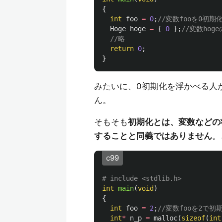
{
int
foo
=
0
;
//変数fooを0初期
Hoge
hoge
=
{
0
};
//変数ho
//略
return
0
;
}
みたいに、0初期化を浮かべる人
ん。
そもそも
初期化とは、変数などの
することと同義ではありません
。
c99
int
main
(
void
)
{
int
foo
=
2
;
//変数fooを2で初
int
*
n_p
=
malloc
(
sizeof
(
int