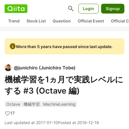
search
Login
Signup
Trend
Stock List
Question
Official Event
Official
info
More than 5 years have passed since last update.
@
junichiro
(
Junichiro Tobe
)
機械学習を1ヵ月で実践レベルに
する #3 (Octave 編)
Octave
機械学習
MachineLearning
17
Last updated at
2017-01-10
Posted at
2016-12-16