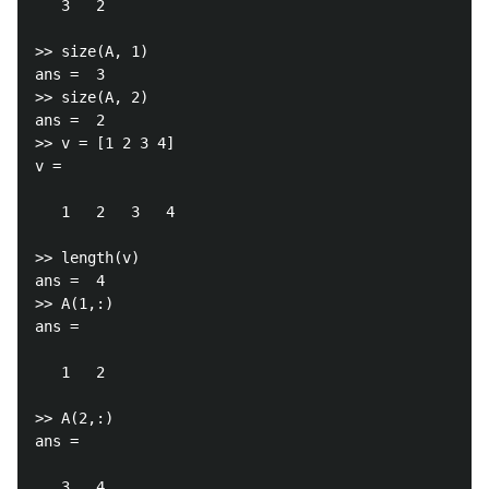
   3   2

>> size(A, 1)

ans =  3

>> size(A, 2)

ans =  2

>> v = [1 2 3 4]

v =

   1   2   3   4

>> length(v)

ans =  4

>> A(1,:)

ans =

   1   2

>> A(2,:)

ans =

   3   4
