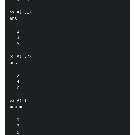
>> A(:,1)

ans =

   1

   3

   5

>> A(:,2)

ans =

   2

   4

   6

>> A(:)

ans =

   1

   3

   5
