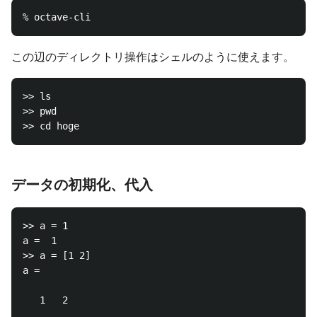
この辺のディレクトリ操作はシェルのように使えます。
>> ls

>> pwd

データの初期化、代入
>> a = 1

a =  1

>> a = [1 2]

a =

   1   2
