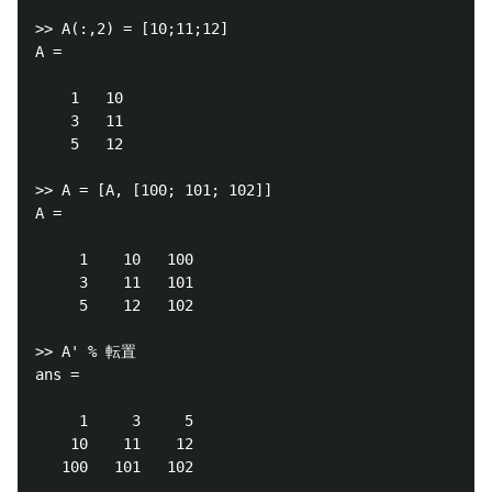
>> A(:,2) = [10;11;12]

A =

    1   10

    3   11

    5   12

>> A = [A, [100; 101; 102]]

A =

     1    10   100

     3    11   101

     5    12   102

>> A' % 転置

ans =

     1     3     5

    10    11    12

   100   101   102
