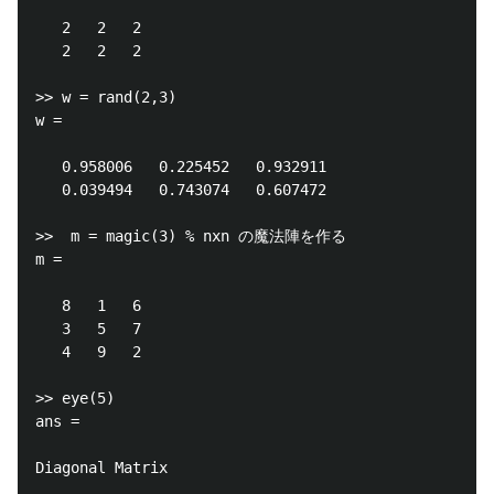
   2   2   2

   2   2   2

>> w = rand(2,3)

w =

   0.958006   0.225452   0.932911

   0.039494   0.743074   0.607472

>>  m = magic(3) % nxn の魔法陣を作る

m =

   8   1   6

   3   5   7

   4   9   2

>> eye(5)

ans =

Diagonal Matrix
