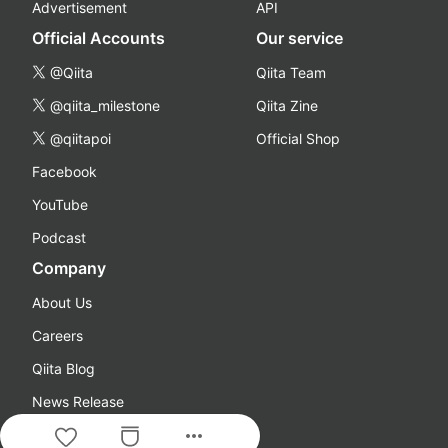
Advertisement
API
Official Accounts
Our service
@Qiita
Qiita Team
@qiita_milestone
Qiita Zine
@qiitapoi
Official Shop
Facebook
YouTube
Podcast
Company
About Us
Careers
Qiita Blog
News Release
more_horiz