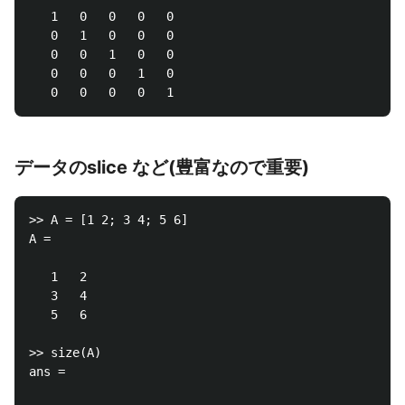
   1   0   0   0   0

   0   1   0   0   0

   0   0   1   0   0

   0   0   0   1   0

データのslice など(豊富なので重要)
>> A = [1 2; 3 4; 5 6]

A =

   1   2

   3   4

   5   6

>> size(A)

ans =
