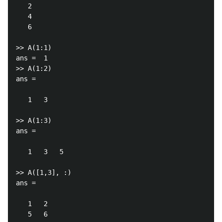
   2

   4

   6

>> A(1:1)

ans =  1

>> A(1:2)

ans =

   1   3

>> A(1:3)

ans =

   1   3   5

>> A([1,3], :)

ans =

   1   2

   5   6
