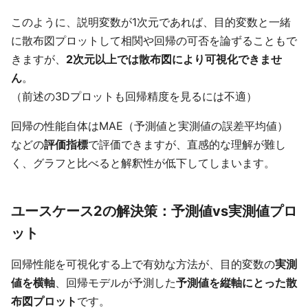
このように、説明変数が1次元であれば、目的変数と一緒
に散布図プロットして相関や回帰の可否を論ずることもで
きますが、
2次元以上では散布図により可視化できませ
ん
。
（前述の3Dプロットも回帰精度を見るには不適）
回帰の性能自体はMAE（予測値と実測値の誤差平均値）
などの
評価指標
で評価できますが、直感的な理解が難し
く、グラフと比べると解釈性が低下してしまいます。
ユースケース2の解決策：予測値vs実測値プロ
ット
回帰性能を可視化する上で有効な方法が、目的変数の
実測
値を横軸
、回帰モデルが予測した
予測値を縦軸にとった散
布図プロット
です。