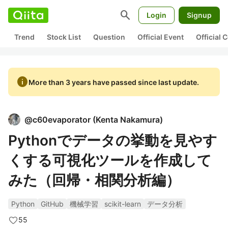
search
Login
Signup
Trend
Stock List
Question
Official Event
Official
info
More than 3 years have passed since last update.
@
c60evaporator
(
Kenta Nakamura
)
Pythonでデータの挙動を見やす
くする可視化ツールを作成して
みた（回帰・相関分析編）
Python
GitHub
機械学習
scikit-learn
データ分析
55