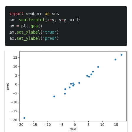
import
seaborn
as
sns
sns
.
scatterplot
(
x
=
y
,
y
=
y_pred
)
ax
=
plt
.
gca
()
ax
.
set_xlabel
(
'
true
'
)
ax
.
set_ylabel
(
'
pred
'
)