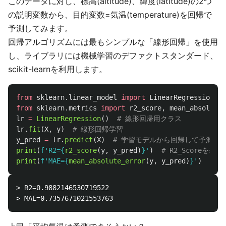
このデータに対し、標高(altitude)、緯度(latitude)の2つ
の説明変数から、目的変数=気温(temperature)を回帰で
予測してみます。
回帰アルゴリズムには最もシンプルな「線形回帰」を使用
し、ライブラリには機械学習のデファクトスタンダード、
scikit-learnを利用します。
from
sklearn.linear_model
import
LinearRegression
from
sklearn.metrics
import
r2_score
,
mean_absolute_
lr
=
LinearRegression
()
lr
.
fit
(
X
,
y
)
y_pred
=
lr
.
predict
(
X
)
print
(
f
'
R2=
{
r2_score
(
y
,
y_pred
)
}
'
)
print
(
f
'
MAE=
{
mean_absolute_error
(
y
,
y_pred
)
}
'
)
> R2=0.9882146530719522
