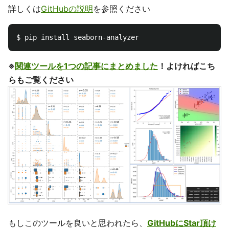
詳しくは
GitHubの説明
を参照ください
※
関連ツールを1つの記事にまとめました
！よければこち
らもご覧ください
もしこのツールを良いと思われたら、
GitHubにStar頂け