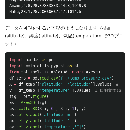
Amami,2.8,28.37833333,14.8,1019.6

データを可視化すると下記のようになります（標高
(altitude)、緯度(latitude)、気温(temperature)で3Dプロ
ット）
import
pandas
as
pd
import
matplotlib.pyplot
as
plt
from
mpl_toolkits.mplot3d
import
Axes3D
df_temp
=
pd
.
read_csv
(
f
'
./temp_pressure.csv
'
)
X
=
df_temp
[[
'
altitude
'
,
'
latitude
'
]].
values
y
=
df_temp
[[
'
temperature
'
]].
values
fig
=
plt
.
figure
()
ax
=
Axes3D
(
fig
)
ax
.
scatter3D
(
X
[:,
0
],
X
[:,
1
],
y
)
ax
.
set_xlabel
(
'
altitude [m]
'
)
ax
.
set_ylabel
(
'
latitude [°]
'
)
ax
.
set_zlabel
(
'
temperature [°C]
'
)