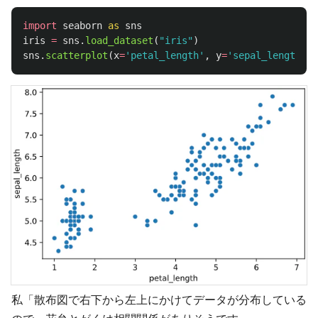
import
seaborn
as
sns
iris
=
sns
.
load_dataset
(
"
iris
"
)
sns
.
scatterplot
(
x
=
'
petal_length
'
,
y
=
'
sepal_length
'
,
私「散布図で右下から左上にかけてデータが分布している