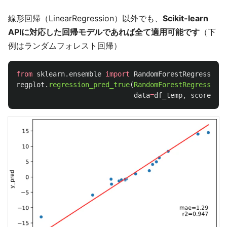
線形回帰（LinearRegression）以外でも、
Scikit-learn
APIに対応した回帰モデルであれば全て適用可能です
（下
例はランダムフォレスト回帰）
from
sklearn.ensemble
import
RandomForestRegressor
regplot
.
regression_pred_true
(
RandomForestRegressor
()
data
=
df_temp
,
scores
=
[
'