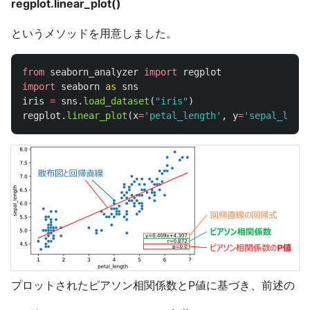
regplot.linear_plot()
というメソッドを用意しました。
from
seaborn_analyzer
import
regplot
import
seaborn
as
sns
iris
=
sns
.
load_dataset
(
"
iris
"
)
regplot
.
linear_plot
(
x
=
'
petal_length
'
,
y
=
'
sepal_lengt
プロットされたピアソン相関係数とP値に基づき、前述の