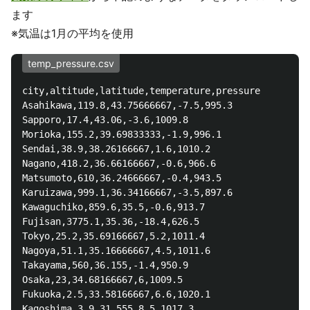
ます
※気温は1月の平均を使用
temp_pressure.csv
city,altitude,latitude,temperature,pressure

Asahikawa,119.8,43.75666667,-7.5,995.3

Sapporo,17.4,43.06,-3.6,1009.8

Morioka,155.2,39.69833333,-1.9,996.1

Sendai,38.9,38.26166667,1.6,1010.2

Nagano,418.2,36.66166667,-0.6,966.6

Matsumoto,610,36.24666667,-0.4,943.5

Karuizawa,999.1,36.34166667,-3.5,897.6

Kawaguchiko,859.6,35.5,-0.6,913.7

Fujisan,3775.1,35.36,-18.4,626.5

Tokyo,25.2,35.69166667,5.2,1011.4

Nagoya,51.1,35.16666667,4.5,1011.6

Takayama,560,36.155,-1.4,950.9

Osaka,23,34.68166667,6,1009.5

Fukuoka,2.5,33.58166667,6.6,1020.1

Kagoshima,3.9,31.555,8.5,1017.3
