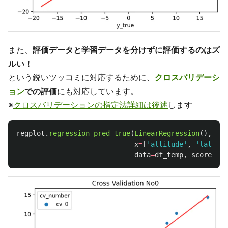
また、
評価データと学習データを分けずに評価するのはズ
ルい！
という鋭いツッコミに対応するために、
クロスバリデーシ
ョン
での評価
にも対応しています。
※
クロスバリデーションの指定法詳細は後述
します
regplot
.
regression_pred_true
(
LinearRegression
(),
cv
=
x
=
[
'
altitude
'
,
'
latitud
data
=
df_temp
,
scores
=
[
'