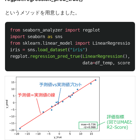
というメソッドを用意しました。
from
seaborn_analyzer
import
regplot
import
seaborn
as
sns
from
sklearn.linear_model
import
LinearRegression
iris
=
sns
.
load_dataset
(
"
iris
"
)
regplot
.
regression_pred_true
(
LinearRegression
(),
x
=
[
data
=
df_temp
,
scores
=
[
'