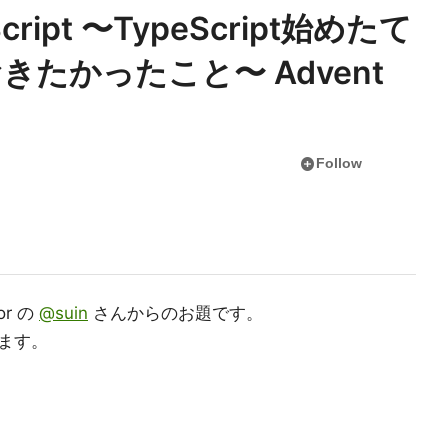
ipt 〜TypeScript始めたて
たかったこと〜 Advent
add_circle
Follow
or の
@suin
さんからのお題です。
ます。