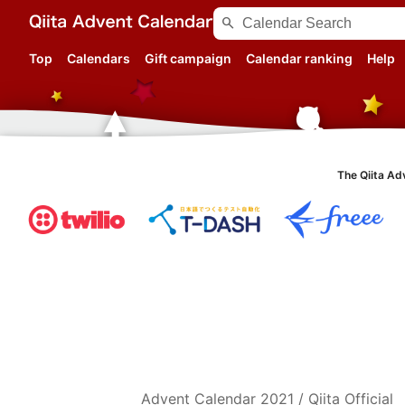
search
Top
Calendars
Gift campaign
Calendar ranking
Help
The Qiita Ad
Advent Calendar
2021
/
Qiita Official