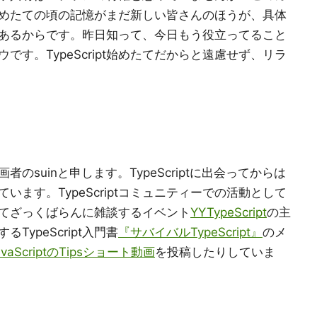
tを始めたての頃の記憶がまだ新しい皆さんのほうが、具体
あるからです。昨日知って、今日もう役立ってること
す。TypeScript始めたてだからと遠慮せず、リラ
suinと申します。TypeScriptに出会ってからは
きています。TypeScriptコミュニティーでの活動として
集まってざっくばらんに雑談するイベント
YYTypeScript
の主
ypeScript入門書
『サバイバルTypeScript』
のメ
avaScriptのTipsショート動画
を投稿したりしていま