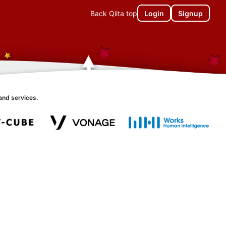
Back Qiita top
Login
Signup
and services.