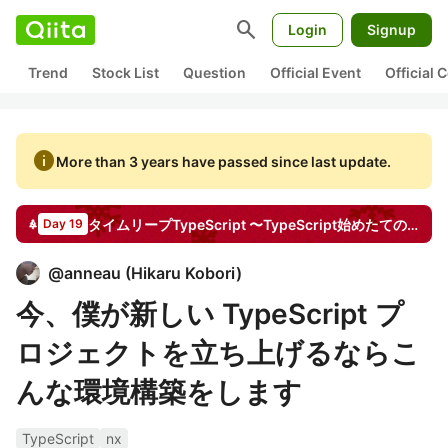
search
Login
Signup
Trend
Stock List
Question
Official Event
Official
info
More than 3 years have passed since last update.
タイムリープTypeScript 〜TypeScript始めたてのあの頃に知っておきたかったこと〜
Day 19
@
anneau
(
Hikaru Kobori
)
今、僕が新しい TypeScript プ
ロジェクトを立ち上げるならこ
んな環境構築をします
TypeScript
nx