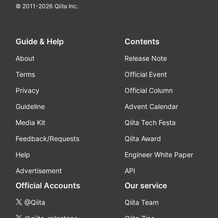
© 2011-
2026
Qiita Inc.
Guide & Help
Contents
About
Release Note
Terms
Official Event
Privacy
Official Column
Guideline
Advent Calendar
Media Kit
Qiita Tech Festa
Feedback/Requests
Qiita Award
Help
Engineer White Paper
Advertisement
API
Official Accounts
Our service
@Qiita
Qiita Team