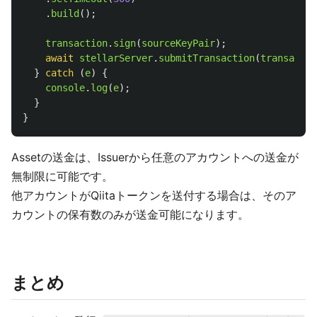
.
build
();
transaction
.
sign
(
sourceKeyPair
);
await
stellarServer
.
submitTransaction
(
transactio
}
catch 
(
e
)
{
console
.
log
(
e
);
}
}
Assetの送金は、Issuerから任意のアカウントへの送金が
無制限に可能です。
他アカウントがQiitaトークンを送付する場合は、そのア
カウントの保有数のみが送金可能になります。
まとめ