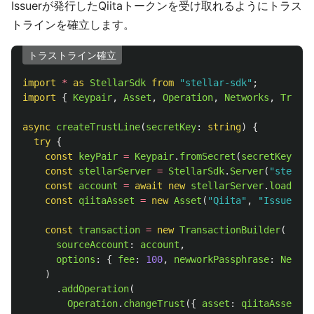
Issuerが発行したQiitaトークンを受け取れるようにトラス
トラインを確立します。
トラストライン確立
import
*
as 
StellarSdk
from
"
stellar-sdk
"
;
import
{
Keypair
,
Asset
,
Operation
,
Networks
,
Transa
async
createTrustLine
(
secretKey
:
string
)
{
try
{
const
keyPair
=
Keypair
.
fromSecret
(
secretKey
);
const
stellarServer
=
StellarSdk
.
Server
(
"
stella
const
account
=
await
new
stellarServer
.
loadAcco
const
qiitaAsset
=
new
Asset
(
"
Qiita
"
,
"
Issuer
const
transaction
=
new
TransactionBuilder
(
sourceAccount
:
account
,
options
:
{
fee
:
100
,
newworkPassphrase
:
Networ
)
.
addOperation
(
Operation
.
changeTrust
({
asset
:
qiitaAsset
})