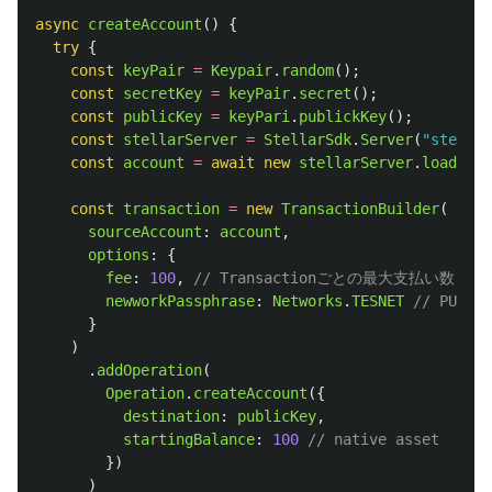
async
createAccount
()
{
try
{
const
keyPair
=
Keypair
.
random
();
const
secretKey
=
keyPair
.
secret
();
const
publicKey
=
keyPari
.
publickKey
();
const
stellarServer
=
StellarSdk
.
Server
(
"
stella
const
account
=
await
new
stellarServer
.
loadAcco
const
transaction
=
new
TransactionBuilder
(
sourceAccount
:
account
,
options
:
{
fee
:
100
,
// Transactionごとの最大支払い数
newworkPassphrase
:
Networks
.
TESNET
// PUBLIC
}
)
.
addOperation
(
Operation
.
createAccount
({
destination
:
publicKey
,
startingBalance
:
100
// native asset
})
)