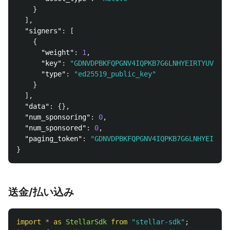
}
],
"signers"
:
[
{
"weight"
:
1
,
"key"
:
"GDNVDPBKFQPGNV4IQPKB7G6LNHYEIRTYUVNSZG
"type"
:
"ed25519_public_key"
}
],
"data"
:
{},
"num_sponsoring"
:
0
,
"num_sponsored"
:
0
,
"paging_token"
:
"GDNVDPBKFQPGNV4IQPKB7G6LNHYEIRTYU
}
送金/払い込み
import
*
as 
StellarSdk
from
"
stellar-sdk
"
;