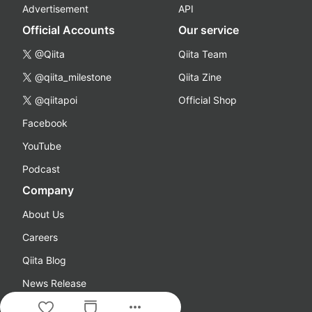
Advertisement
API
Official Accounts
Our service
@Qiita
Qiita Team
@qiita_milestone
Qiita Zine
@qiitapoi
Official Shop
Facebook
YouTube
Podcast
Company
About Us
Careers
Qiita Blog
News Release
more_horiz