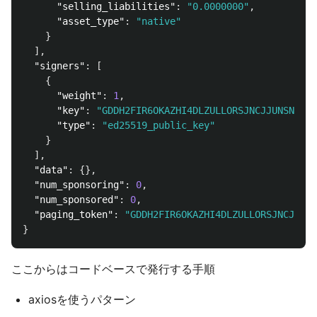
"selling_liabilities"
:
"0.0000000"
,
"asset_type"
:
"native"
}
],
"signers"
:
[
{
"weight"
:
1
,
"key"
:
"GDDH2FIR6OKAZHI4DLZULLORSJNCJJUNSN2GRL
"type"
:
"ed25519_public_key"
}
],
"data"
:
{},
"num_sponsoring"
:
0
,
"num_sponsored"
:
0
,
"paging_token"
:
"GDDH2FIR6OKAZHI4DLZULLORSJNCJJUNS
}
ここからはコードベースで発行する手順
axiosを使うパターン