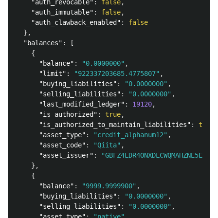
"auth_revocable"
:
false
,
"auth_immutable"
:
false
,
"auth_clawback_enabled"
:
false
},
"balances"
:
[
{
"balance"
:
"0.0000000"
,
"limit"
:
"922337203685.4775807"
,
"buying_liabilities"
:
"0.0000000"
,
"selling_liabilities"
:
"0.0000000"
,
"last_modified_ledger"
:
19120
,
"is_authorized"
:
true
,
"is_authorized_to_maintain_liabilities"
:
true
,
"asset_type"
:
"credit_alphanum12"
,
"asset_code"
:
"Qiita"
,
"asset_issuer"
:
"GBFZ4LDR4ONXDLCWQMAHZNE5EATNJ
},
{
"balance"
:
"9999.9999900"
,
"buying_liabilities"
:
"0.0000000"
,
"selling_liabilities"
:
"0.0000000"
,
"asset_type"
:
"native"