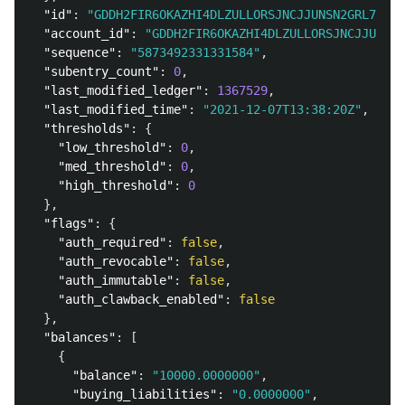
"id"
:
"GDDH2FIR6OKAZHI4DLZULLORSJNCJJUNSN2GRL7OV4P
"account_id"
:
"GDDH2FIR6OKAZHI4DLZULLORSJNCJJUNSN2
"sequence"
:
"5873492331331584"
,
"subentry_count"
:
0
,
"last_modified_ledger"
:
1367529
,
"last_modified_time"
:
"2021-12-07T13:38:20Z"
,
"thresholds"
:
{
"low_threshold"
:
0
,
"med_threshold"
:
0
,
"high_threshold"
:
0
},
"flags"
:
{
"auth_required"
:
false
,
"auth_revocable"
:
false
,
"auth_immutable"
:
false
,
"auth_clawback_enabled"
:
false
},
"balances"
:
[
{
"balance"
:
"10000.0000000"
,
"buying_liabilities"
:
"0.0000000"
,