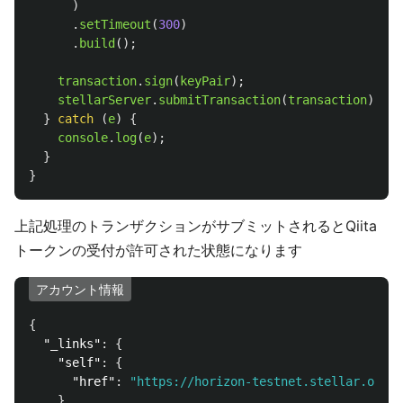
)
.
setTimeout
(
300
)
.
build
();
transaction
.
sign
(
keyPair
);
stellarServer
.
submitTransaction
(
transaction
);
}
catch 
(
e
)
{
console
.
log
(
e
);
}
}
上記処理のトランザクションがサブミットされるとQiita
トークンの受付が許可された状態になります
アカウント情報
{
"_links"
:
{
"self"
:
{
"href"
:
"https://horizon-testnet.stellar.org/a
},