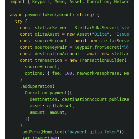
import
{
Keypair
,
Memo
,
Asset
,
Operation
,
Networks
,
async
paymentToken
(
amount
:
string
)
{
try
{
const
stellarServer
=
StellarSdk
.
Server
(
"
stella
const
qiitaAsset
=
new
Asset
(
"
Qiita
"
,
"
Issuer
const
sourceAccount
=
await
new
stellarServer
.
lo
const
sourceKeyPair
=
Keypair
.
fromSecret
(
"
送付元
const
destinationAccount
=
await
new
stellarServ
const
transaction
=
new
TransactionBuilder
(
sourceAccount
,
options
:
{
fee
:
100
,
newworkPassphrase
:
Networ
)
.
addOperation
(
Operation
.
payment
({
destination
:
destinationAccount
.
publicKey
,
asset
:
qiitaAsset
,
amount
:
amount
,
})
)
.
addMemo
(
Memo
.
text
(
"
payment qiita token
"
))
.
setTimeout
(
300
)