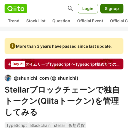
search
Login
Signup
Trend
Stock List
Question
Official Event
Official
info
More than 3 years have passed since last update.
タイムリープTypeScript 〜TypeScript始めたてのあの頃に知っておきたかったこと〜
Day 21
@
shunichi_com
(
@ shunichi
)
Stellarブロックチェーンで独自
トークン(Qiitaトークン)を管理
してみる
TypeScript
Blockchain
stellar
仮想通貨