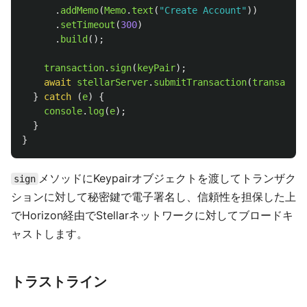
.
addMemo
(
Memo
.
text
(
"
Create Account
"
))
.
setTimeout
(
300
)
.
build
();
transaction
.
sign
(
keyPair
);
await
stellarServer
.
submitTransaction
(
transactio
}
catch 
(
e
)
{
console
.
log
(
e
);
}
}
メソッドにKeypairオブジェクトを渡してトランザク
sign
ションに対して秘密鍵で電子署名し、信頼性を担保した上
でHorizon経由でStellarネットワークに対してブロードキ
ャストします。
トラストライン