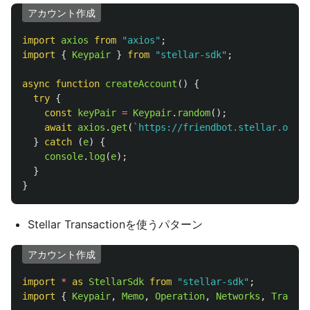
アカウント作成
import
axios
from
"
axios
"
;
import
{
Keypair
}
from
"
stellar-sdk
"
;
async
function
createAccount
()
{
try
{
const
keyPair
=
Keypair
.
random
();
await
axios
.
get
(
`https://friendbot.stellar.org?a
}
catch 
(
e
)
{
console
.
log
(
e
);
}
}
Stellar Transactionを使うパターン
アカウント作成
import
*
as 
StellarSdk
from
"
stellar-sdk
"
;
import
{
Keypair
,
Memo
,
Operation
,
Networks
,
Transac