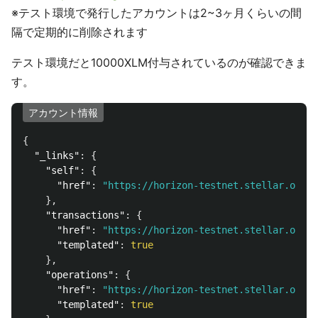
※テスト環境で発行したアカウントは2~3ヶ月くらいの間
隔で定期的に削除されます
テスト環境だと10000XLM付与されているのが確認できま
す。
アカウント情報
{
"_links"
:
{
"self"
:
{
"href"
:
"https://horizon-testnet.stellar.org/a
},
"transactions"
:
{
"href"
:
"https://horizon-testnet.stellar.org/a
"templated"
:
true
},
"operations"
:
{
"href"
:
"https://horizon-testnet.stellar.org/a
"templated"
:
true