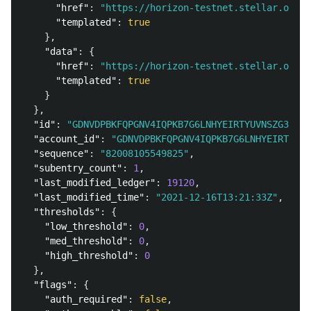
"href"
:
"https://horizon-testnet.stellar.org/a
"templated"
:
true
},
"data"
:
{
"href"
:
"https://horizon-testnet.stellar.org/a
"templated"
:
true
}
},
"id"
:
"GDNVDPBKFQPGNV4IQPKB7G6LNHYEIRTYUVNSZG3Y36R
"account_id"
:
"GDNVDPBKFQPGNV4IQPKB7G6LNHYEIRTYUVN
"sequence"
:
"82008105549825"
,
"subentry_count"
:
1
,
"last_modified_ledger"
:
19120
,
"last_modified_time"
:
"2021-12-16T13:21:33Z"
,
"thresholds"
:
{
"low_threshold"
:
0
,
"med_threshold"
:
0
,
"high_threshold"
:
0
},
"flags"
:
{
"auth_required"
:
false
,