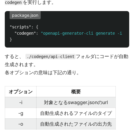
を実行します。
codegen
package.json
"scripts"
:
{
"codegen"
:
"openapi-generator-cli generate -i http
}
すると、
フォルダにコードが自動
./codegen/api-client
生成されます。
各オプションの意味は下記の通り。
オプション
概要
-i
対象となるswagger.jsonのurl
-g
自動生成されるファイルのタイプ
-o
自動生成されたファイルの出力先