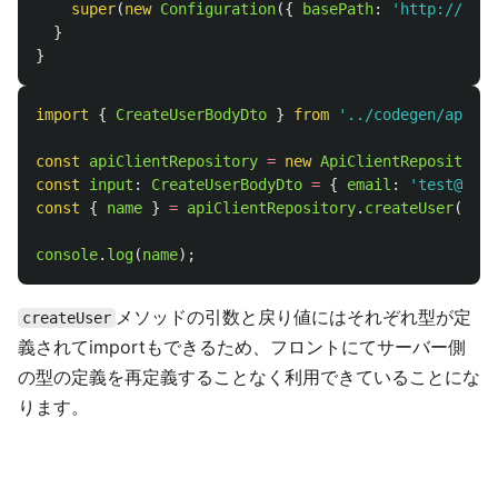
super
(
new
Configuration
({
basePath
:
'
http://<you
}
}
import
{
CreateUserBodyDto
}
from
'
../codegen/api-cl
const
apiClientRepository
=
new
ApiClientRepository
(
const
input
:
CreateUserBodyDto
=
{
email
:
'
test@qiit
const
{
name
}
=
apiClientRepository
.
createUser
(
inpu
console
.
log
(
name
);
メソッドの引数と戻り値にはそれぞれ型が定
createUser
義されてimportもできるため、フロントにてサーバー側
の型の定義を再定義することなく利用できていることにな
ります。