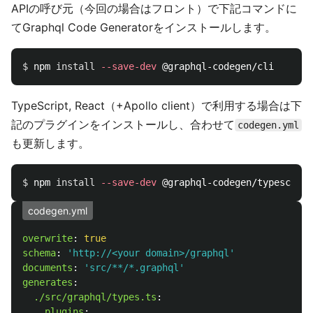
APIの呼び元（今回の場合はフロント）で下記コマンドに
てGraphql Code Generatorをインストールします。
$ 
npm 
install
--save-dev
TypeScript, React（+Apollo client）で利用する場合は下
記のプラグインをインストールし、合わせて
codegen.yml
も更新します。
$ 
npm 
install
--save-dev
codegen.yml
overwrite
:
true
schema
:
'
http://<your
domain>/graphql'
documents
:
'
src/**/*.graphql'
generates
:
./src/graphql/types.ts
:
plugins
: