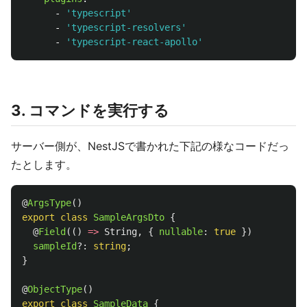
-
'
typescript'
-
'
typescript-resolvers'
-
'
typescript-react-apollo'
3. コマンドを実行する
サーバー側が、NestJSで書かれた下記の様なコードだっ
たとします。
@
ArgsType
()
export
class
SampleArgsDto
{
@
Field
(()
=>
String
,
{
nullable
:
true
})
sampleId
?:
string
;
}
@
ObjectType
()
export
class
SampleData
{