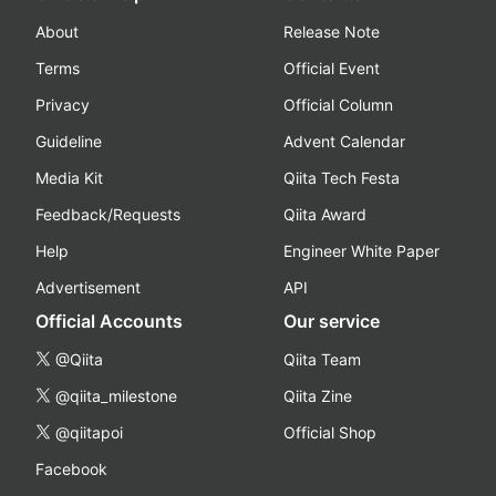
About
Release Note
Terms
Official Event
Privacy
Official Column
Guideline
Advent Calendar
Media Kit
Qiita Tech Festa
Feedback/Requests
Qiita Award
Help
Engineer White Paper
Advertisement
API
Official Accounts
Our service
@Qiita
Qiita Team
@qiita_milestone
Qiita Zine
@qiitapoi
Official Shop
Facebook