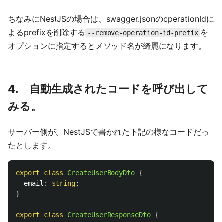
ちなみにNestJSの場合は、swagger.jsonのoperationIdに
よるprefixを削除する
を
--remove-operation-id-prefix
オプションに指定するとメソッド名が綺麗になります。
4. 自動生成されたコードを呼び出して
みる。
サーバー側が、NestJSで書かれた下記の様なコードだっ
たとします。
export
class
CreateUserBodyDto
{
email
:
string
;
}
export
class
CreateUserResponseDto
{