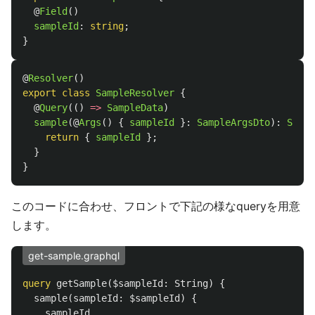
@
Field
()
sampleId
:
string
;
}
@
Resolver
()
export
class
SampleResolver
{
@
Query
(()
=>
SampleData
)
sample
(@
Args
()
{
sampleId
}:
SampleArgsDto
):
Sampl
return
{
sampleId
};
}
}
このコードに合わせ、フロントで下記の様なqueryを用意
します。
get-sample.graphql
query
getSample
(
$sampleId
:
String
)
{
sample
(
sampleId
:
$sampleId
)
{
sampleId