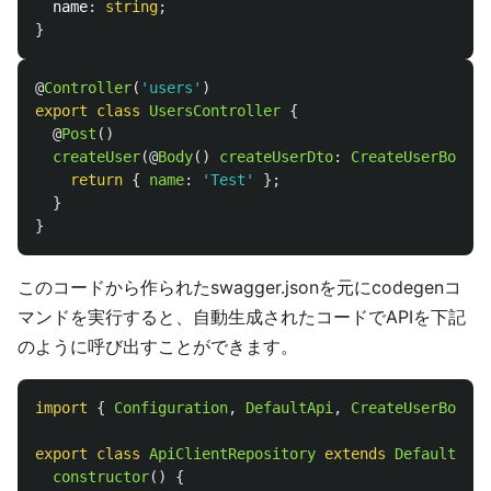
name
:
string
;
}
@
Controller
(
'
users
'
)
export
class
UsersController
{
@
Post
()
createUser
(@
Body
()
createUserDto
:
CreateUserBodyDt
return
{
name
:
'
Test
'
};
}
}
このコードから作られたswagger.jsonを元にcodegenコ
マンドを実行すると、自動生成されたコードでAPIを下記
のように呼び出すことができます。
import
{
Configuration
,
DefaultApi
,
CreateUserBodyDt
export
class
ApiClientRepository
extends
DefaultApi
constructor
()
{