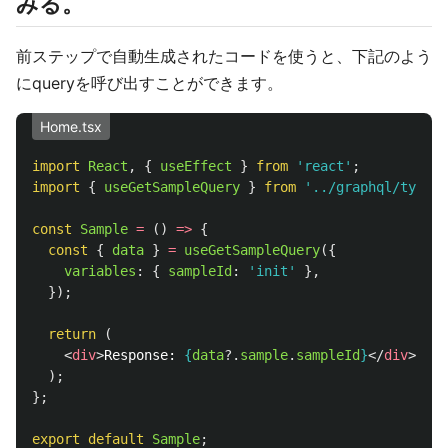
みる。
前ステップで自動生成されたコードを使うと、下記のよう
にqueryを呼び出すことができます。
Home.tsx
import
React
,
{
useEffect
}
from
'
react
'
;
import
{
useGetSampleQuery
}
from
'
../graphql/types
'
const
Sample
=
()
=>
{
const
{
data
}
=
useGetSampleQuery
({
variables
:
{
sampleId
:
'
init
'
},
});
return 
(
<
div
>
Response: 
{
data
?.
sample
.
sampleId
}
</
div
>
);
};
export
default
Sample
;