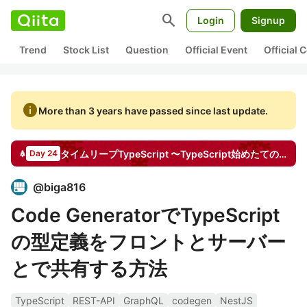
search
Login
Signup
Trend
Stock List
Question
Official Event
Official
info
More than 3 years have passed since last update.
タイムリープTypeScript 〜TypeScript始めたてのあの頃に知っておきたかったこと〜
Day 24
@
biga816
Code GeneratorでTypeScript
の型定義をフロントとサーバー
とで共有する方法
TypeScript
REST-API
GraphQL
codegen
NestJS