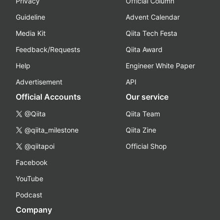
Privacy
Official Column
Guideline
Advent Calendar
Media Kit
Qiita Tech Festa
Feedback/Requests
Qiita Award
Help
Engineer White Paper
Advertisement
API
Official Accounts
Our service
@Qiita
Qiita Team
@qiita_milestone
Qiita Zine
@qiitapoi
Official Shop
Facebook
YouTube
Podcast
Company