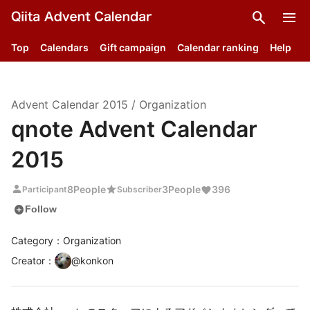
search
menu
Top
Calendars
Gift campaign
Calendar ranking
Help
Advent Calendar
2015
/
Organization
qnote Advent Calendar
2015
person
star
8
People
3
People
396
Participant
Subscriber
add_circle
Follow
Category：Organization
Creator
：
@
konkon