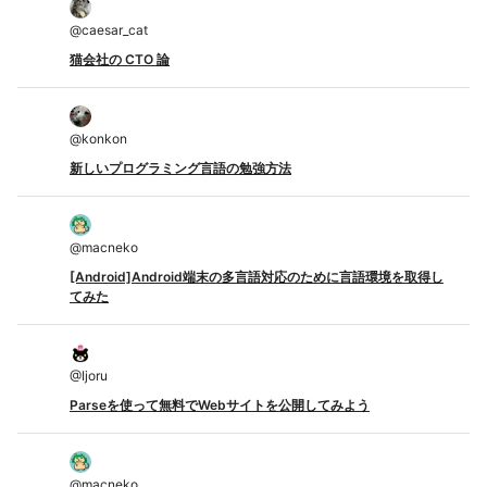
@
caesar_cat
猫会社の CTO 論
@
konkon
新しいプログラミング言語の勉強方法
@
macneko
[Android]Android端末の多言語対応のために言語環境を取得し
てみた
@
Ijoru
Parseを使って無料でWebサイトを公開してみよう
@
macneko