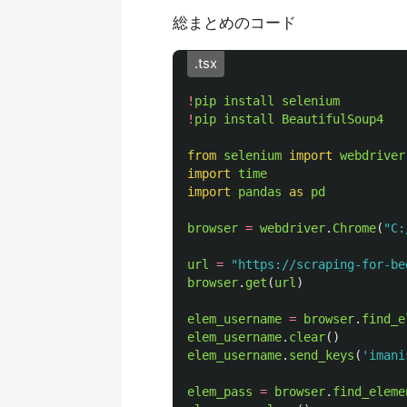
総まとめのコード
.tsx
!
pip
install
selenium
!
pip
install
BeautifulSoup4
from
selenium
import
webdriver
import
time
import
pandas
as 
pd
browser
=
webdriver
.
Chrome
(
"
C:
url
=
"
https://scraping-for-be
browser
.
get
(
url
)
elem_username
=
browser
.
find_e
elem_username
.
clear
()
elem_username
.
send_keys
(
'
imani
elem_pass
=
browser
.
find_eleme