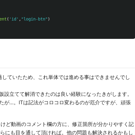
ent
(
'
id
'
,
"
login-btn
"
)
過していたため、これ単体では進める事はできませんでし
仮設立てて解消できたのは良い経験になったきがします。
たが…。ITは記法がコロコロ変わるのが厄介ですが、頑張
たけど動画のコメント欄の方に、修正箇所が分かりやすく記
らにも目を通して頂ければ。他の問題も解決されるかもし