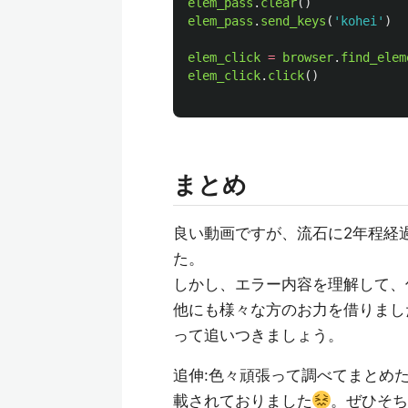
elem_pass
.
clear
()
elem_pass
.
send_keys
(
'
kohei
'
)
elem_click
=
browser
.
find_elem
elem_click
.
click
()
まとめ
良い動画ですが、流石に2年程経
た。
しかし、エラー内容を理解して、
他にも様々な方のお力を借りまし
って追いつきましょう。
追伸:色々頑張って調べてまとめ
載されておりました
。ぜひそち