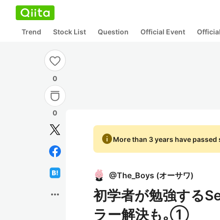
Trend
Stock List
Question
Official Event
Offici
0
0
info
More than 3 years have passed s
@
The_Boys
(
オーサワ
)
初学者が勉強するSel
more_horiz
ラー解決も｡①