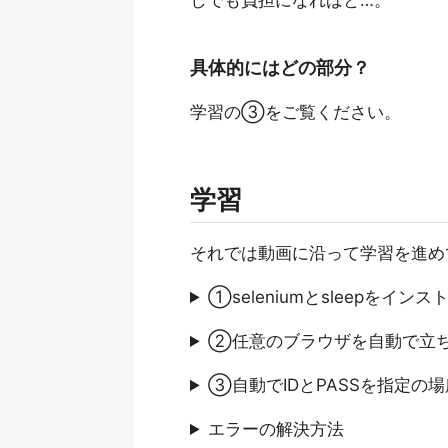
しでも負担になればと…。
具体的にはどの部分？
学習の③をご覧ください。
学習
それでは動画に沿って学習を進め
①seleniumとsleepをインス
②任意のブラウザを自動で立
③自動でIDとPASSを指定の
エラーの解決方法