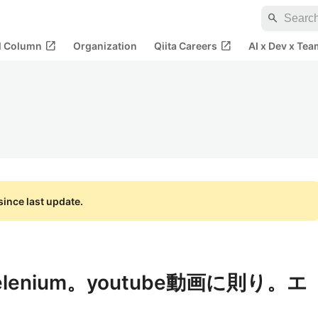
search
open_in_new
open_in_new
al Column
Organization
Qiita Careers
AI x Dev x Tea
ince last update.
enium。youtube動画に則り。エ