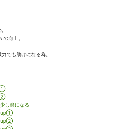
め。
々の向上。
微力でも助けになる為。
。①
。②
athで少し楽になる
oup①
oup②