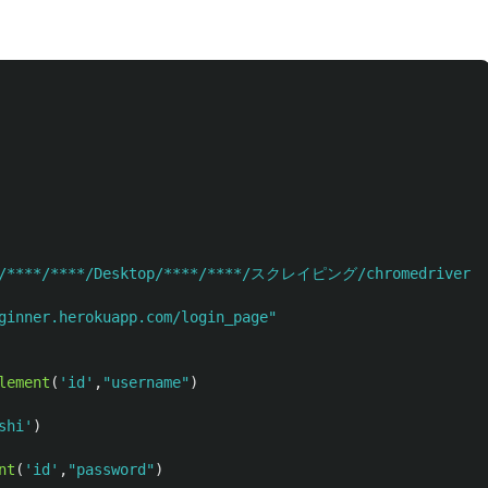
/****/****/Desktop/****/****/スクレイピング/chromedriver.e
ginner.herokuapp.com/login_page
"
lement
(
'
id
'
,
"
username
"
)
shi
'
)
nt
(
'
id
'
,
"
password
"
)