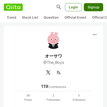
search
Login
Signup
Trend
Stock List
Question
Official Event
Official
more_horiz
オーサワ
@The_Boys
rss_feed
119
Contributions
36
2
5
Posts
Followees
Followers