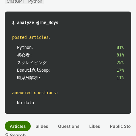
ChatGPT
Python
$ analyze @The_Boys
posted articles
:
Python:
81%
初心者:
81%
スクレイピング:
25%
BeautifulSoup:
17%
時系列解析:
11%
answered questions
:
No data
Articles
Slides
Questions
Likes
Public Stock
search
Search