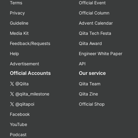
Terms
Official Event
Privacy
Official Column
Guideline
Advent Calendar
Media Kit
Qiita Tech Festa
Feedback/Requests
Qiita Award
Help
Engineer White Paper
Advertisement
API
Official Accounts
Our service
@Qiita
Qiita Team
@qiita_milestone
Qiita Zine
@qiitapoi
Official Shop
Facebook
YouTube
Podcast