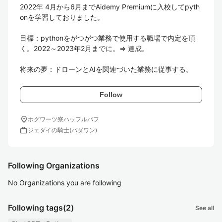
2022年 4月から6月までAidemy Premiumに入校してpyth
onを学習しておりました。

目標：pythonをがつがつ業務で使用する職場で内定を頂
く。2022～2023年2月までに。⇒ 達成。

将来の夢：ドローンとAIを関連づいた業務に従事する。
Follow
location_on
ホグワーツ寮ハッフルパフ
work
ジェダイの騎士(パダワン)
Following Organizations
No Organizations you are following
Following tags
(2)
See all