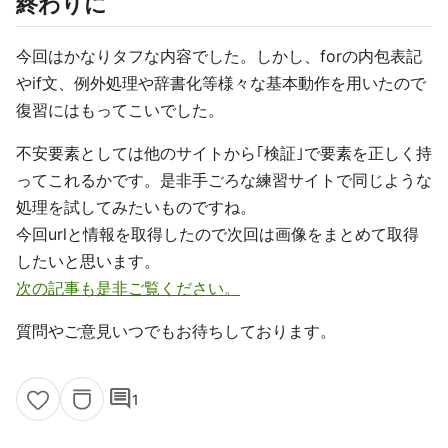
終わりに
今回はかなりタフな内容でした。しかし、forの内包表記
やif文、例外処理や辞書化等様々な基本動作を用いたので
復習にはもってこいでした。
不安要素としては他のサイトから｢検証｣で要素を正しく持
ってこれるかです。是非手ごろな練習サイトで同じような
処理を試してみたいものですね。
今回urlと情報を取得したので次回は画像をまとめて取得
したいと思います。
次の記事も是非ご覧ください。
質問やご意見いつでもお待ちしております。
comment
1