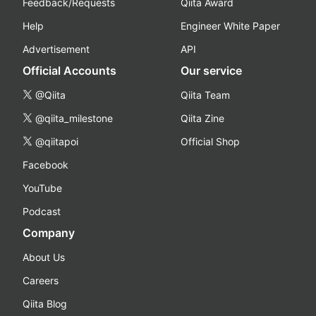
Feedback/Requests
Qiita Award
Help
Engineer White Paper
Advertisement
API
Official Accounts
Our service
@Qiita
Qiita Team
@qiita_milestone
Qiita Zine
@qiitapoi
Official Shop
Facebook
YouTube
Podcast
Company
About Us
Careers
Qiita Blog