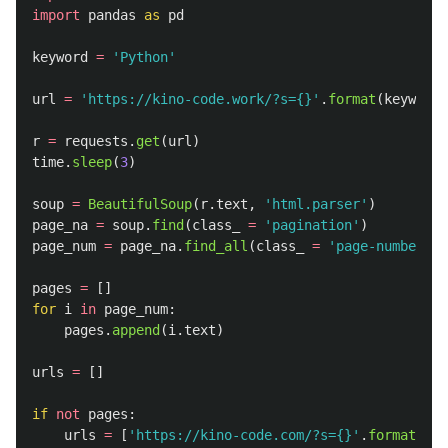
import
pandas
as
pd
keyword
=
'
Python
'
url
=
'
https://kino-code.work/?s={}
'
.
format
(
keyword
)
r
=
requests
.
get
(
url
)
time
.
sleep
(
3
)
soup
=
BeautifulSoup
(
r
.
text
,
'
html.parser
'
)
page_na
=
soup
.
find
(
class_
=
'
pagination
'
)
page_num
=
page_na
.
find_all
(
class_
=
'
page-numbers
'
)
pages
=
[]
for
i
in
page_num
:
pages
.
append
(
i
.
text
)
urls
=
[]
if
not
pages
:
urls
=
[
'
https://kino-code.com/?s={}
'
.
format
(
key