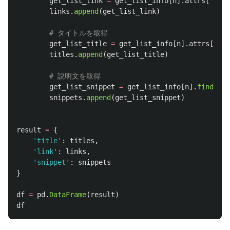
get_list_link
=
get_list_info
[
n
].
attrs
[
'
href
links
.
append
(
get_list_link
)
get_list_title
=
get_list_info
[
n
].
attrs
[
'
tit
titles
.
append
(
get_list_title
)
get_list_snippet
=
get_list_info
[
n
].
find
(
cla
snippets
.
append
(
get_list_snippet
)
result
=
{
'
title
'
:
titles
,
'
link
'
:
links
,
'
snippet
'
:
snippets
}
df
=
pd
.
DataFrame
(
result
)
df