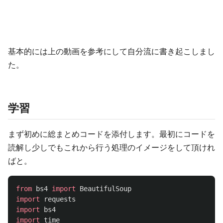
基本的には上の動画を参考にして自分流に書き起こしまし
た。
学習
まず初めに総まとめコードを添付します。最初にコードを
読解し少しでもこれから行う処理のイメージをして頂けれ
ばと。
from
bs4
import
BeautifulSoup
import
requests
import
bs4
import
time