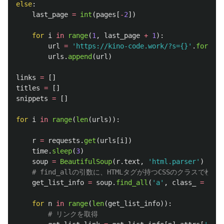
else
:
last_page
=
int
(
pages
[
-
2
])
for
i
in
range
(
1
,
last_page
+
1
):
url
=
'
https://kino-code.work/?s={}
'
.
format
(
urls
.
append
(
url
)
links
=
[]
titles
=
[]
snippets
=
[]
for
i
in
range
(
len
(
urls
)):
r
=
requests
.
get
(
urls
[
i
])
time
.
sleep
(
3
)
soup
=
BeautifulSoup
(
r
.
text
,
'
html.parser
'
)
get_list_info
=
soup
.
find_all
(
'
a
'
,
class_
=
'
en
for
n
in
range
(
len
(
get_list_info
)):