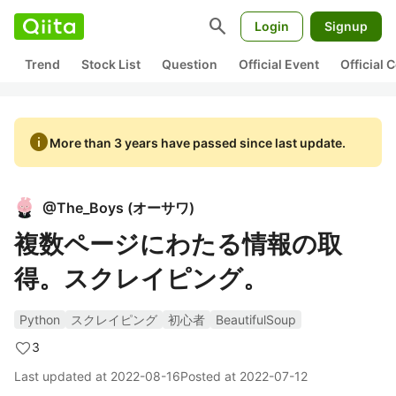
search
Login
Signup
Trend
Stock List
Question
Official Event
Official
info
More than 3 years have passed since last update.
@
The_Boys
(
オーサワ
)
複数ページにわたる情報の取
得。スクレイピング。
Python
スクレイピング
初心者
BeautifulSoup
3
Last updated at
2022-08-16
Posted at
2022-07-12