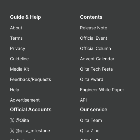
Guide & Help
Contents
About
Release Note
Terms
Official Event
Privacy
Official Column
Guideline
Advent Calendar
Media Kit
Qiita Tech Festa
Feedback/Requests
Qiita Award
Help
Engineer White Paper
Advertisement
API
Official Accounts
Our service
@Qiita
Qiita Team
@qiita_milestone
Qiita Zine