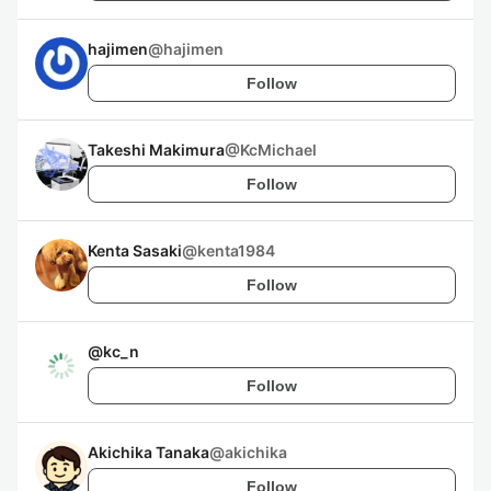
hajimen
@
hajimen
Follow
Takeshi Makimura
@
KcMichael
Follow
Kenta Sasaki
@
kenta1984
Follow
@
kc_n
Follow
Akichika Tanaka
@
akichika
Follow