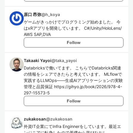
原口 昂弥
@
h_koya
ゲームがきっかけでプログラミング始めました。 今
はxRアプリを開発しています。 C#/Unity/HoloLens/
AWS SAP,DVA
Follow
Takaaki Yayoi
@
taka_yayoi
Databricksで働いてます。 こちらでDatabricks関連
の情報をシェアできたらと考えています。 MLflowで
実践するLLMOps―⁠―生成AIアプリケーションの実験
管理と品質保証 https://gihyo.jp/book/2026/978-4-
297-15573-5
Follow
zukakosan
@
zukakosan
外資IT企業にてInfra Enginnerをしています。最近エ
ンジニアに転身したので基礎から学びなおし。