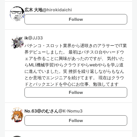
広木 大地
@
hirokidaichi
Follow
ik
@
JJ33
パチンコ・スロット業界から遅咲きのアラサーでIT業
界デビューしました。 最初はパチスロ台やハードウ
ェアを作ることに興味があったのですが、 気付いた
らML(機械学習)やらクラウドやらwebやらを学ぶ道
に進んでいました。笑 挫折を繰り返しながらもなん
とか意地でエンジニアを続けてます。 現在はクラウ
ドとバックエンドを中心にお仕事、勉強してます
Follow
No.63@のむさん
@
K-Nomu3
Follow