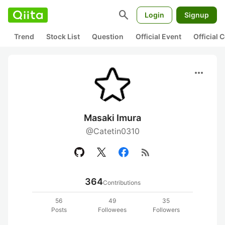
search
Login
Signup
Trend
Stock List
Question
Official Event
Official
more_horiz
Masaki Imura
@Catetin0310
rss_feed
364
Contributions
56
49
35
Posts
Followees
Followers