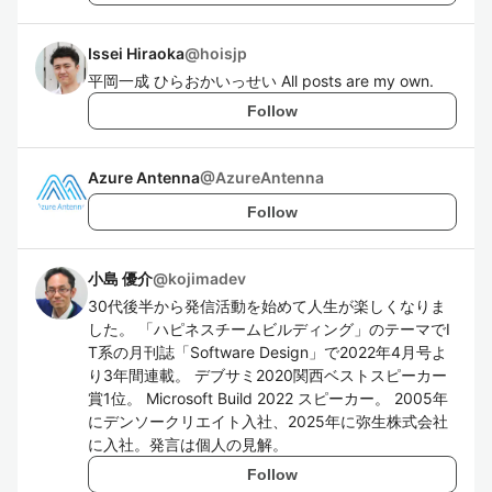
Issei Hiraoka
@
hoisjp
平岡一成 ひらおかいっせい All posts are my own.
Follow
Azure Antenna
@
AzureAntenna
Follow
小島 優介
@
kojimadev
30代後半から発信活動を始めて人生が楽しくなりま
した。 「ハピネスチームビルディング」のテーマでI
T系の月刊誌「Software Design」で2022年4月号よ
り3年間連載。 デブサミ2020関西ベストスピーカー
賞1位。 Microsoft Build 2022 スピーカー。 2005年
にデンソークリエイト入社、2025年に弥生株式会社
に入社。発言は個人の見解。
Follow