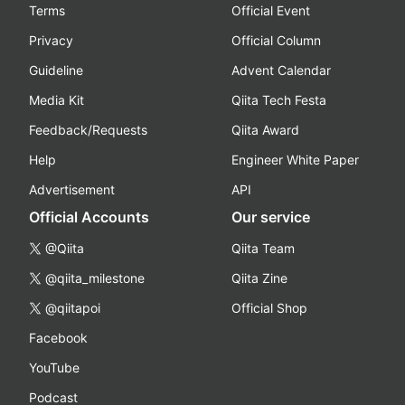
Terms
Official Event
Privacy
Official Column
Guideline
Advent Calendar
Media Kit
Qiita Tech Festa
Feedback/Requests
Qiita Award
Help
Engineer White Paper
Advertisement
API
Official Accounts
Our service
@Qiita
Qiita Team
@qiita_milestone
Qiita Zine
@qiitapoi
Official Shop
Facebook
YouTube
Podcast