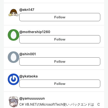
@
ekn147
Follow
@
mothership1260
Follow
@
shin001
Follow
@
ykataoka
Follow
@
yamuuuuuun
C# VB.NETのMicrosoftTech使い バックエンドは C