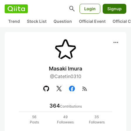
search
Login
Signup
Trend
Stock List
Question
Official Event
Official
more_horiz
Masaki Imura
@Catetin0310
rss_feed
364
Contributions
56
49
35
Posts
Followees
Followers