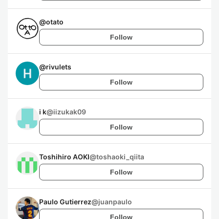
@
otato
Follow
@
rivulets
Follow
i k
@
iizukak09
Follow
Toshihiro AOKI
@
toshaoki_qiita
Follow
Paulo Gutierrez
@
juanpaulo
Follow