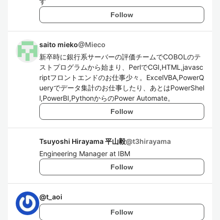
す
Follow
saito mieko
@
Mieco
新卒時に銀行系サーバーの評価チームでCOBOLのテ
ストプログラムから始まり、PerlでCGI,HTML,javasc
riptフロントエンドのお仕事少々。ExcelVBA,PowerQ
ueryでデータ集計のお仕事したり、あとはPowerShel
l,PowerBI,PythonからのPower Automate。
Follow
Tsuyoshi Hirayama 平山毅
@
t3hirayama
Engineering Manager at IBM
Follow
@
t_aoi
Follow