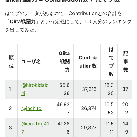
はてブのデータがあるので、Contributionとの合計を
「
Qiita戦闘力
」という定義にして、100人分のランキング
を出してみた。
は
Qiita
記
順
Contrib
て
ユーザ名
戦闘
事
位
ution数
ブ
力
数
数
@hirokidaic
55,6
18,3
1
37,316
37
hi
36
20
46,92
10,5
20
2
@jnchito
36,374
7
53
2
@icoxfog41
41,38
11,5
14
3
29,877
7
8
11
9