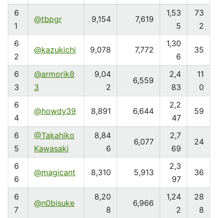
6
1,53
73
@tbpgr
9,154
7,619
1
5
2
6
1,30
@kazukichi
9,078
7,772
35
2
6
6
@armorik8
9,04
2,4
11
6,559
3
3
2
83
0
6
2,2
@howdy39
8,891
6,644
59
4
47
6
@Takahiko
8,84
2,7
6,077
24
5
Kawasaki
6
69
6
2,3
@magicant
8,310
5,913
36
6
97
6
8,20
1,24
28
@n0bisuke
6,966
7
8
2
8