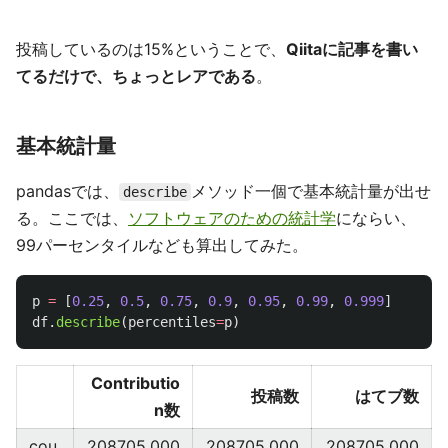
投稿しているのは15%ということで、
Qiitaに記事を書い
てるだけで、ちょっとレアである
。
基本統計量
pandasでは、
メソッド一個で基本統計量が出せ
describe
る。ここでは、
ソフトウェアのための統計学
にならい、
99パーセンタイルなども算出してみた。
p
=
[
0.25
,
0.5
,
0.75
,
0.9
,
0.95
,
0.99
,
0.999
]
df
.
describe
(
percentiles
=
p
)
Contributio
投稿数
はてブ数
n数
cou
208705.000
208705.000
208705.000