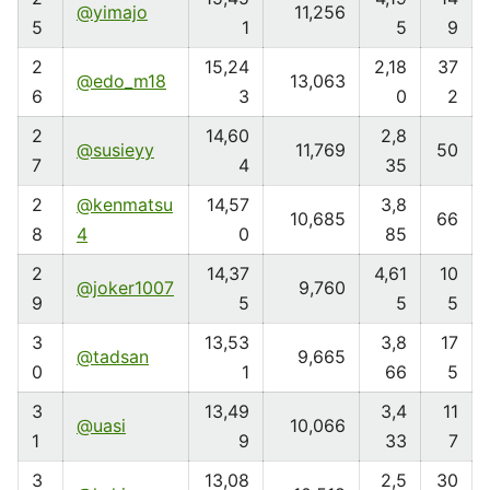
@yimajo
11,256
5
1
5
9
2
15,24
2,18
37
@edo_m18
13,063
6
3
0
2
2
14,60
2,8
@susieyy
11,769
50
7
4
35
2
@kenmatsu
14,57
3,8
10,685
66
8
4
0
85
2
14,37
4,61
10
@joker1007
9,760
9
5
5
5
3
13,53
3,8
17
@tadsan
9,665
0
1
66
5
3
13,49
3,4
11
@uasi
10,066
1
9
33
7
3
13,08
2,5
30