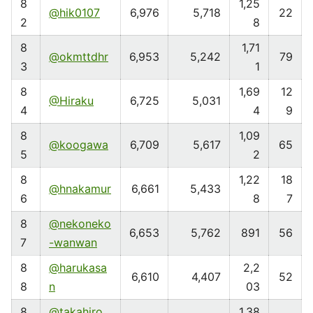
8
1,25
@hik0107
6,976
5,718
22
2
8
8
1,71
@okmttdhr
6,953
5,242
79
3
1
8
1,69
12
@Hiraku
6,725
5,031
4
4
9
8
1,09
@koogawa
6,709
5,617
65
5
2
8
1,22
18
@hnakamur
6,661
5,433
6
8
7
8
@nekoneko
6,653
5,762
891
56
7
-wanwan
8
@harukasa
2,2
6,610
4,407
52
8
n
03
8
@takahiro
1,38