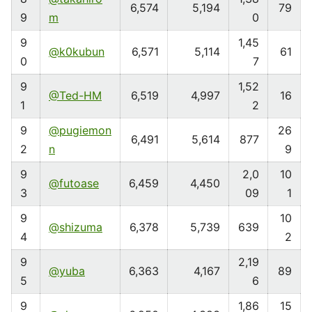
6,574
5,194
79
9
m
0
9
1,45
@k0kubun
6,571
5,114
61
0
7
9
1,52
@Ted-HM
6,519
4,997
16
1
2
9
@pugiemon
26
6,491
5,614
877
2
n
9
9
2,0
10
@futoase
6,459
4,450
3
09
1
9
10
@shizuma
6,378
5,739
639
4
2
9
2,19
@yuba
6,363
4,167
89
5
6
9
1,86
15