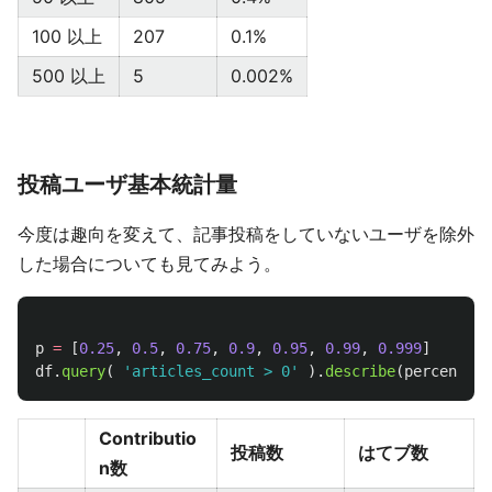
100 以上
207
0.1%
500 以上
5
0.002%
投稿ユーザ基本統計量
今度は趣向を変えて、記事投稿をしていないユーザを除外
した場合についても見てみよう。
p
=
[
0.25
,
0.5
,
0.75
,
0.9
,
0.95
,
0.99
,
0.999
]
df
.
query
(
'
articles_count > 0
'
).
describe
(
percentile
Contributio
投稿数
はてブ数
n数