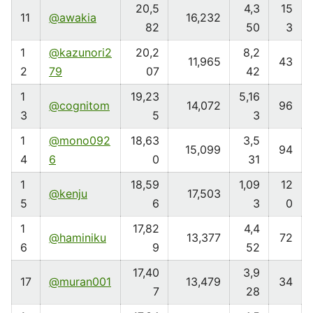
20,5
4,3
15
11
@awakia
16,232
82
50
3
1
@kazunori2
20,2
8,2
11,965
43
2
79
07
42
1
19,23
5,16
@cognitom
14,072
96
3
5
3
1
@mono092
18,63
3,5
15,099
94
4
6
0
31
1
18,59
1,09
12
@kenju
17,503
5
6
3
0
1
17,82
4,4
@haminiku
13,377
72
6
9
52
17,40
3,9
17
@muran001
13,479
34
7
28