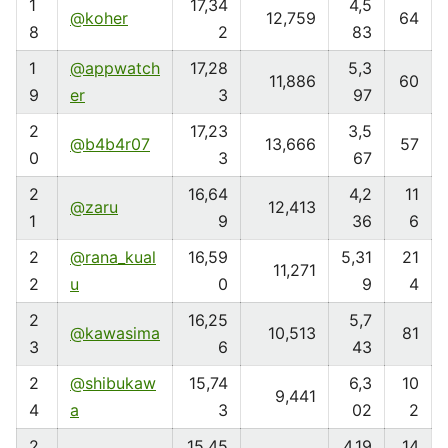
1
17,34
4,5
@koher
12,759
64
8
2
83
1
@appwatch
17,28
5,3
11,886
60
9
er
3
97
2
17,23
3,5
@b4b4r07
13,666
57
0
3
67
2
16,64
4,2
11
@zaru
12,413
1
9
36
6
2
@rana_kual
16,59
5,31
21
11,271
2
u
0
9
4
2
16,25
5,7
@kawasima
10,513
81
3
6
43
2
@shibukaw
15,74
6,3
10
9,441
4
a
3
02
2
2
15,45
4,19
14