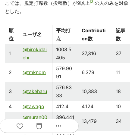
3
こでは、規定打席数（投稿数）が9以上
の人のみを対象
とした。
順
平均打
Contributi
記事
ユーザ名
位
点
on数
数
@hirokidai
1008.5
1
37,316
37
chi
405
579.90
2
@tmknom
6,379
11
91
576.83
3
@takeharu
10,383
18
33
4
@tawago
412.4
4,124
10
@muran00
396.441
5
13,479
34
more_horiz
1
2