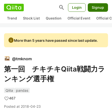
search
Login
Signup
Trend
Stock List
Question
Official Event
Official
info
More than 5 years have passed since last update.
@
tmknom
第一回 チキチキQiita戦闘力ラ
ンキング選手権
Qiita
pandas
467
Posted at
2018-04-23