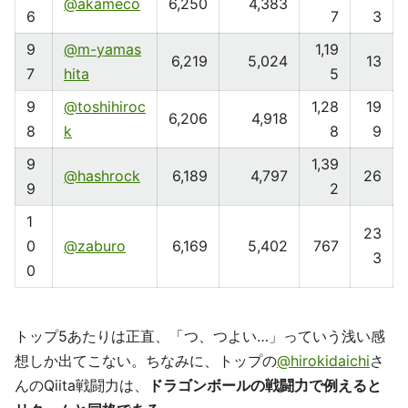
@akameco
6,250
4,383
6
7
3
9
@m-yamas
1,19
6,219
5,024
13
7
hita
5
9
@toshihiroc
1,28
19
6,206
4,918
8
k
8
9
9
1,39
@hashrock
6,189
4,797
26
9
2
1
23
0
@zaburo
6,169
5,402
767
3
0
トップ5あたりは正直、「つ、つよい…」っていう浅い感
想しか出てこない。ちなみに、トップの
@hirokidaichi
さ
んのQiita戦闘力は、
ドラゴンボールの戦闘力で例えると