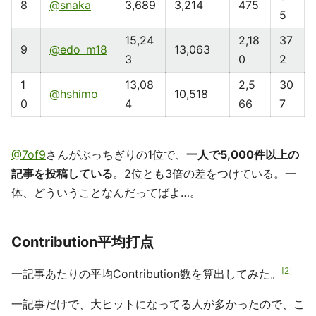
8
@snaka
3,689
3,214
475
5
15,24
2,18
37
9
@edo_m18
13,063
3
0
2
1
13,08
2,5
30
@hshimo
10,518
0
4
66
7
@7of9
さんがぶっちぎりの1位で、
一人で5,000件以上の
記事を投稿している
。2位とも3倍の差をつけている。一
体、どういうことなんだってばよ…。
Contribution平均打点
2
一記事あたりの平均Contribution数を算出してみた。
一記事だけで、大ヒットになってる人が多かったので、こ