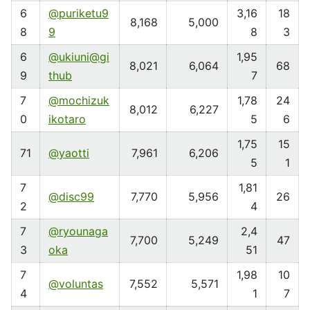
6
@puriketu9
3,16
18
8,168
5,000
8
9
8
3
6
@ukiuni@gi
1,95
8,021
6,064
68
9
thub
7
7
@mochizuk
1,78
24
8,012
6,227
0
ikotaro
5
6
1,75
15
71
@yaotti
7,961
6,206
5
1
7
1,81
@disc99
7,770
5,956
26
2
4
7
@ryounaga
2,4
7,700
5,249
47
3
oka
51
7
1,98
10
@voluntas
7,552
5,571
4
1
7