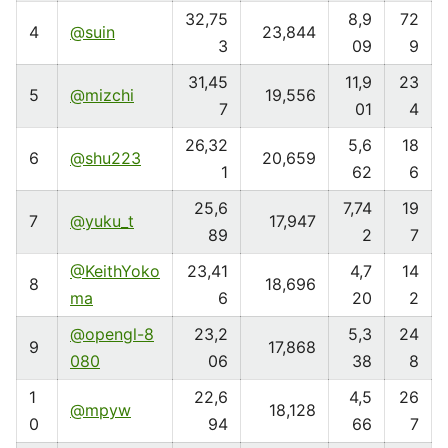
32,75
8,9
72
4
@suin
23,844
3
09
9
31,45
11,9
23
5
@mizchi
19,556
7
01
4
26,32
5,6
18
6
@shu223
20,659
1
62
6
25,6
7,74
19
7
@yuku_t
17,947
89
2
7
@KeithYoko
23,41
4,7
14
8
18,696
ma
6
20
2
@opengl-8
23,2
5,3
24
9
17,868
080
06
38
8
1
22,6
4,5
26
@mpyw
18,128
0
94
66
7