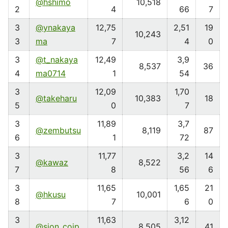
@hshimo
10,518
2
4
66
7
3
@ynakaya
12,75
2,51
19
10,243
3
ma
7
4
0
3
@t_nakaya
12,49
3,9
8,537
36
4
ma0714
1
54
3
12,09
1,70
@takeharu
10,383
18
5
0
7
3
11,89
3,7
@zembutsu
8,119
87
6
1
72
3
11,77
3,2
14
@kawaz
8,522
7
8
56
6
3
11,65
1,65
21
@hkusu
10,001
8
7
6
0
3
11,63
3,12
@sion_cojp
8,505
41