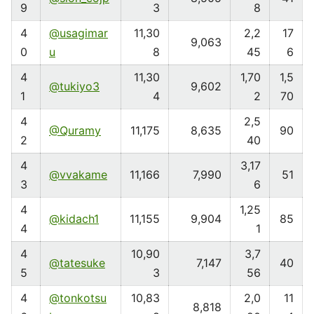
9
3
8
4
@usagimar
11,30
2,2
17
9,063
0
u
8
45
6
4
11,30
1,70
1,5
@tukiyo3
9,602
1
4
2
70
4
2,5
@Quramy
11,175
8,635
90
2
40
4
3,17
@vvakame
11,166
7,990
51
3
6
4
1,25
@kidach1
11,155
9,904
85
4
1
4
10,90
3,7
@tatesuke
7,147
40
5
3
56
4
@tonkotsu
10,83
2,0
11
8,818