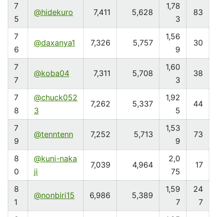
7
1,78
@hidekuro
7,411
5,628
83
5
3
7
1,56
@daxanya1
7,326
5,757
30
6
9
7
1,60
@koba04
7,311
5,708
38
7
3
7
@chuck052
1,92
7,262
5,337
44
8
3
5
7
1,53
@tenntenn
7,252
5,713
73
9
9
8
@kuni-naka
2,0
7,039
4,964
17
0
ji
75
8
1,59
24
@nonbiri15
6,986
5,389
1
7
7