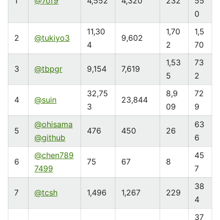
1
@7of9
4,552
4,320
232
55
0
11,30
1,70
1,5
2
@tukiyo3
9,602
4
2
70
1,53
73
3
@tbpgr
9,154
7,619
5
2
32,75
8,9
72
4
@suin
23,844
3
09
9
@ohisama
63
5
476
450
26
@github
6
@chen789
45
6
75
67
8
7499
7
38
7
@tcsh
1,496
1,267
229
4
37