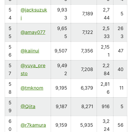
5
@jacksuzuk
9,93
2,7
7,189
5
4
i
3
44
5
9,65
2,5
26
@amay077
7,122
5
5
33
3
5
2,15
@kaiinui
9,507
7,356
47
6
1
5
@yuya_pre
9,49
2,2
7,208
40
7
sto
2
84
5
2,81
@tmknom
9,195
6,379
11
8
6
5
@Qiita
9,187
8,271
916
5
9
6
3,2
@r7kamura
9,159
5,935
56
0
24