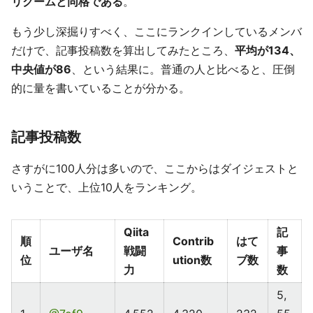
リクームと同格である
。
もう少し深掘りすべく、ここにランクインしているメンバ
だけで、記事投稿数を算出してみたところ、
平均が134、
中央値が86
、という結果に。普通の人と比べると、圧倒
的に量を書いていることが分かる。
記事投稿数
さすがに100人分は多いので、ここからはダイジェストと
いうことで、上位10人をランキング。
Qiita
記
順
Contrib
はて
ユーザ名
戦闘
事
位
ution数
ブ数
力
数
5,