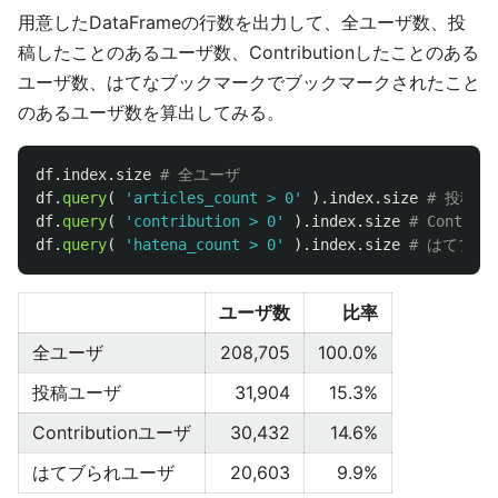
用意したDataFrameの行数を出力して、全ユーザ数、投
稿したことのあるユーザ数、Contributionしたことのある
ユーザ数、はてなブックマークでブックマークされたこと
のあるユーザ数を算出してみる。
df
.
index
.
size
df
.
query
(
'
articles_count > 0
'
).
index
.
size
df
.
query
(
'
contribution > 0
'
).
index
.
size
df
.
query
(
'
hatena_count > 0
'
).
index
.
size
ユーザ数
比率
全ユーザ
208,705
100.0%
投稿ユーザ
31,904
15.3%
Contributionユーザ
30,432
14.6%
はてブられユーザ
20,603
9.9%