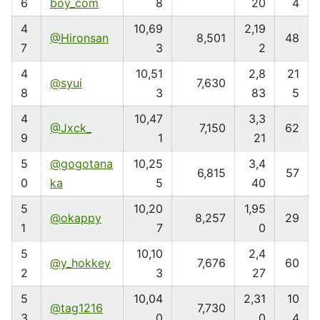
6
boy_com
8
20
4
4
10,69
2,19
@Hironsan
8,501
48
7
3
2
4
10,51
2,8
21
@syui
7,630
8
3
83
5
4
10,47
3,3
@Jxck_
7,150
62
9
1
21
5
@gogotana
10,25
3,4
6,815
57
0
ka
5
40
5
10,20
1,95
@okappy
8,257
29
1
7
0
5
10,10
2,4
@y_hokkey
7,676
60
2
3
27
5
10,04
2,31
10
@tag1216
7,730
3
0
0
4