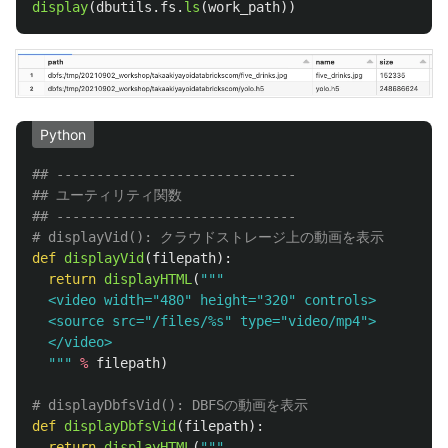
display
(
dbutils
.
fs
.
ls
(
work_path
))
Python
## ------------------------------

## ユーティリティ関数

## ------------------------------

def
displayVid
(
filepath
):
return
displayHTML
(
"""
  <video width=
"
480
"
 height=
"
320
"
 controls>

  <source src=
"
/files/%s
"
 type=
"
video/mp4
"
>

  </video>

"""
%
filepath
)
def
displayDbfsVid
(
filepath
):
return
displayHTML
(
"""