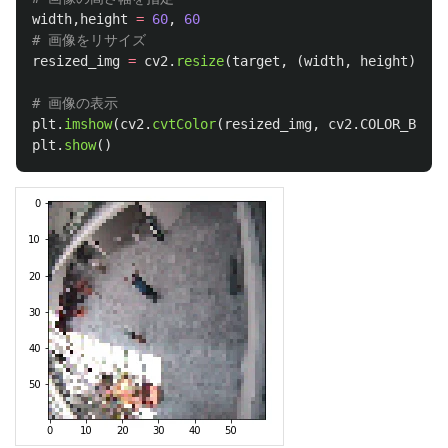
width
,
height
=
60
,
60
resized_img
=
cv2
.
resize
(
target
,
(
width
,
height
))
plt
.
imshow
(
cv2
.
cvtColor
(
resized_img
,
cv2
.
COLOR_BGR2R
plt
.
show
()