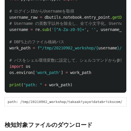
username_raw
=
dbutils
.
notebook
.
entry_point
.
getDbuti
username
=
re
.
sub
(
'
[^A-Za-z0-9]+
'
,
''
,
username_raw
)
work_path
=
f
"
/tmp/20210902_workshop/
{
username
}
/
"
import
os
os
.
environ
[
'
work_path
'
]
=
work_path
print
(
"
path: 
"
+
work_path
)
検知対象ファイルのダウンロード