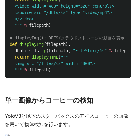
  <video width=
"
480
"
 height=
"
320
"
 controls>

  <source src=
"
/dbfs/%s
"
 type=
"
video/mp4
"
>

  </video>

"""
%
filepath
)
def
displayImg
(
filepath
):
dbutils
.
fs
.
cp
(
filepath
,
"
FileStore/%s
"
%
filepath
)
return
displayHTML
(
"""
  <img src=
"
/files/%s
"
 width=
"
800
"
>

"""
%
filepath
)
単一画像からコーヒーの検知
YoloV3と以下のスターバックスのアイスコーヒーの画像
を用いて物体検知を行います。