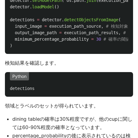
detector
.
setModelPath
(
os
.
path
.
join
(
execution_path
,
detector
.
loadModel
()
detections
=
detector
.
detectObjectsFromImage
(
input_image
=
execution_path_source
,
output_image_path
=
execution_path_results
,
minimum_percentage_probability
=
30
)
検知結果を確認します。
Python
detections
領域とラベルのセットが得られています。
dining tableの確率は30%程度ですが、他のcupに関し
ては60-90%程度の確率となっています。
percentage_probabilityの後に表示されているのは検