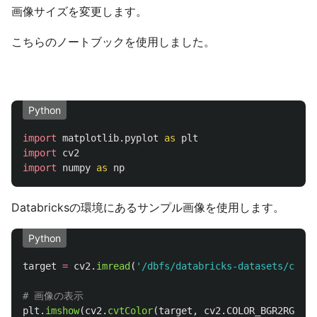
画像サイズを変更します。
こちらのノートブックを使用しました。
Python
import
matplotlib.pyplot
as
plt
import
cv2
import
numpy
as
np
Databricksの環境にあるサンプル画像を使用します。
Python
target
=
cv2
.
imread
(
'
/dbfs/databricks-datasets/cctv
plt
.
imshow
(
cv2
.
cvtColor
(
target
,
cv2
.
COLOR_BGR2RGB
))