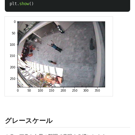
plt
.
show
()
グレースケール