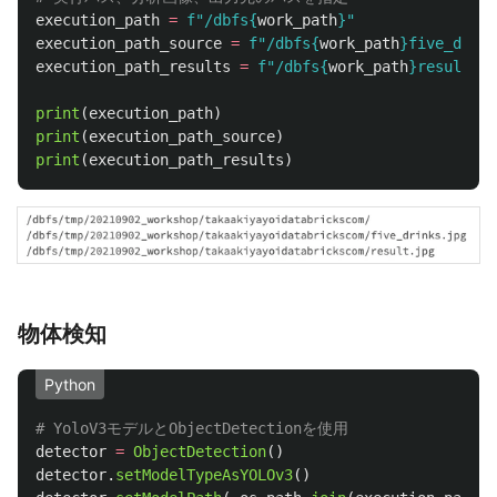
execution_path
=
f
"
/dbfs
{
work_path
}
"
execution_path_source
=
f
"
/dbfs
{
work_path
}
five_drink
execution_path_results
=
f
"
/dbfs
{
work_path
}
result.jp
print
(
execution_path
)
print
(
execution_path_source
)
print
(
execution_path_results
)
物体検知
Python
detector
=
ObjectDetection
()
detector
.
setModelTypeAsYOLOv3
()