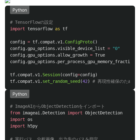
Python
import
tensorflow
as
tf
config
=
tf
.
compat
.
v1
.
ConfigProto
()
config
.
gpu_options
.
visible_device_list
=
"
0
"
config
.
gpu_options
.
allow_growth
=
True
config
.
gpu_options
.
per_process_gpu_memory_fraction
=
tf
.
compat
.
v1
.
Session
(
config
=
config
)
tf
.
compat
.
v1
.
set_random_seed
(
42
)
Python
from
imageai.Detection
import
ObjectDetection
import
os
import
h5py