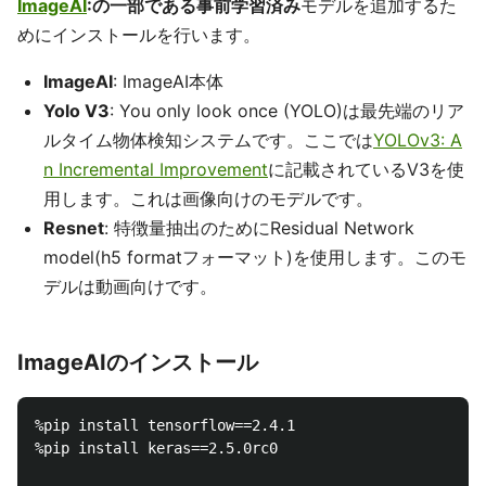
ImageAI
:の一部である事前学習済み
モデルを追加するた
めにインストールを行います。
ImageAI
: ImageAI本体
Yolo V3
: You only look once (YOLO)は最先端のリア
ルタイム物体検知システムです。ここでは
YOLOv3: A
n Incremental Improvement
に記載されているV3を使
用します。これは画像向けのモデルです。
Resnet
: 特徴量抽出のためにResidual Network
model(h5 formatフォーマット)を使用します。このモ
デルは動画向けです。
ImageAIのインストール
%pip install tensorflow==2.4.1

%pip install keras==2.5.0rc0
