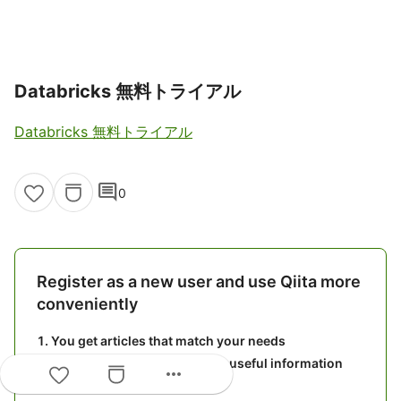
Databricks 無料トライアル
Databricks 無料トライアル
comment
0
Register as a new user and use Qiita more
conveniently
You get articles that match your needs
You can efficiently read back useful information
more_horiz
You can use dark theme