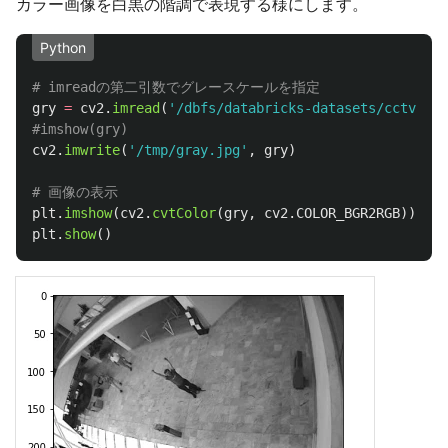
カラー画像を白黒の階調で表現する様にします。
Python
gry
=
cv2
.
imread
(
'
/dbfs/databricks-datasets/cctvVide
cv2
.
imwrite
(
'
/tmp/gray.jpg
'
,
gry
)
plt
.
imshow
(
cv2
.
cvtColor
(
gry
,
cv2
.
COLOR_BGR2RGB
))
plt
.
show
()