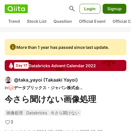
search
Login
Signup
Trend
Stock List
Question
Official Event
Official
info
More than 1 year has passed since last update.
Databricks
Advent Calendar
2022
Day 17
@
taka_yayoi
(
Takaaki Yayoi
)
in
データブリックス・ジャパン株式会社
今さら聞けない画像処理
画像処理
Databricks
今さら聞けない
3