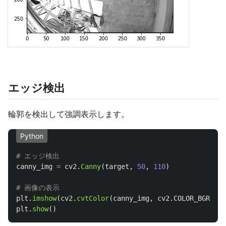
エッジ検出
輪郭を検出して強調表示します。
Python
canny_img
=
cv2
.
Canny
(
target
,
50
,
110
)
plt
.
imshow
(
cv2
.
cvtColor
(
canny_img
,
cv2
.
COLOR_BGR2RGB
plt
.
show
()