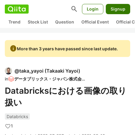
search
Login
Signup
Trend
Stock List
Question
Official Event
Official
info
More than 3 years have passed since last update.
@
taka_yayoi
(
Takaaki Yayoi
)
in
データブリックス・ジャパン株式会社
Databricksにおける画像の取り
扱い
Databricks
1