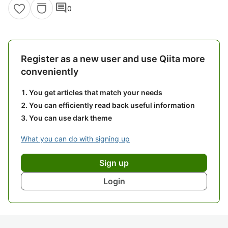
comment
0
Register as a new user and use Qiita more
conveniently
You get articles that match your needs
You can efficiently read back useful information
You can use dark theme
What you can do with signing up
Sign up
Login