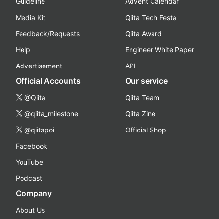
Guideline
Advent Calendar
Media Kit
Qiita Tech Festa
Feedback/Requests
Qiita Award
Help
Engineer White Paper
Advertisement
API
Official Accounts
Our service
@Qiita
Qiita Team
@qiita_milestone
Qiita Zine
@qiitapoi
Official Shop
Facebook
YouTube
Podcast
Company
About Us