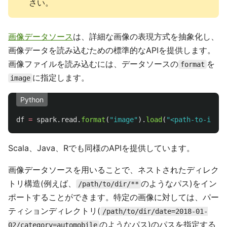
さい。
画像データソース
は、詳細な画像の表現方式を抽象化し、
画像データを読み込むための標準的なAPIを提供します。
画像ファイルを読み込むには、データソースの
を
format
に指定します。
image
Python
df
=
spark
.
read
.
format
(
"
image
"
).
load
(
"
<path-to-image
Scala、Java、Rでも同様のAPIを提供しています。
画像データソースを用いることで、ネストされたディレク
トリ構造(例えば、
のようなパス)をイン
/path/to/dir/**
ポートすることができます。特定の画像に対しては、パー
ティションディレクトリ(
/path/to/dir/date=2018-01-
のようなパス)のパスを指定する
02/category=automobile