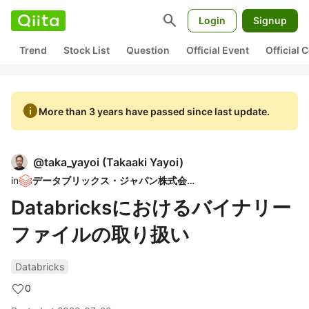
search
Login
Signup
Trend
Stock List
Question
Official Event
Official
info
More than 3 years have passed since last update.
@
taka_yayoi
(
Takaaki Yayoi
)
in
データブリックス・ジャパン株式会社
Databricksにおけるバイナリー
ファイルの取り扱い
Databricks
0