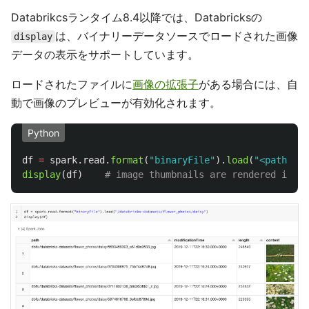
Databrikcsランタイム8.4以降では、Databricksの
は、バイナリーデータソースでロードされた画像
display
データの表示をサポートしています。
ロードされたファイルに
画像の拡張子
がある場合には、自
動で画像のプレビューが有効化されます。
Python
df
=
spark
.
read
.
format
(
"
binaryFile
"
).
load
(
"
<path-to-
display
(
df
)