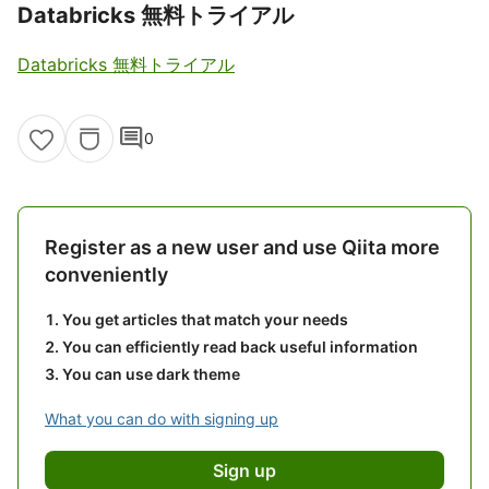
Databricks 無料トライアル
Databricks 無料トライアル
comment
0
Register as a new user and use Qiita more
conveniently
You get articles that match your needs
You can efficiently read back useful information
You can use dark theme
What you can do with signing up
Sign up