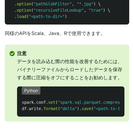
.
option
(
"
pathGlobFilter
"
,
"
*.jpg
"
)
 \

.
option
(
"
recursiveFileLookup
"
,
"
true
"
)
 \

.
load
(
"
<path-to-dir>
"
)
同様のAPIをScala、Java、Rで使用できます。
注意
データを読み込む際の性能を改善するためには、
バイナリーファイルからロードしたデータを保存
する際に圧縮をオフにすることをお勧めします。
Python
spark
.
conf
.
set
(
"
spark.sql.parquet.compression.
df
.
write
.
format
(
"
delta
"
).
save
(
"
<path-to-table>