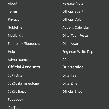
About
Release Note
Terms
Official Event
Privacy
Official Column
Guideline
Advent Calendar
Media Kit
Qiita Tech Festa
Feedback/Requests
Qiita Award
Help
Engineer White Paper
Advertisement
API
Official Accounts
Our service
@Qiita
Qiita Team
@qiita_milestone
Qiita Zine
@qiitapoi
Official Shop
Facebook
YouTube