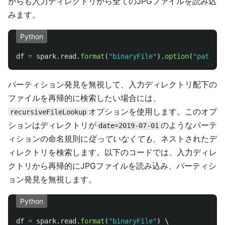
がらも入力ディレクトリから全てのJPGファイルを読み込
みます。
Python
df
=
spark
.
read
.
format
(
"
binaryFile
"
).
option
(
"
pathGlo
パーティション発見を無視して、入力ディレクトリ配下の
ファイルを再帰的に検索したい場合には、
オプションを使用します。このオプ
recursiveFileLookup
ションはディレクトリが
のようなパーテ
date=2019-07-01
ィションの命名規則に
従っていなくても
、ネストされたデ
ィレクトリを検索します。以下のコードでは、入力ディレ
クトリから再帰的にJPGファイルを読み込み、パーティシ
ョン発見を無視します。
Python
df
=
spark
.
read
.
format
(
"
binaryFile
"
)
 \
