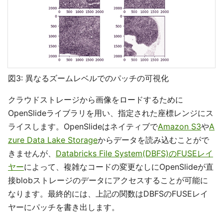
図3: 異なるズームレベルでのパッチの可視化
クラウドストレージから画像をロードするために
OpenSlideライブラリを用い、指定された座標レンジにス
ライスします。OpenSlideはネイティブで
Amazon S3
や
A
zure Data Lake Storage
からデータを読み込むことがで
きませんが、
Databricks File System(DBFS)のFUSEレイ
ヤー
によって、複雑なコードの変更なしにOpenSlideが直
接blobストレージのデータにアクセスすることが可能に
なります。最終的には、上記の関数はDBFSのFUSEレイ
ヤーにパッチを書き出します。