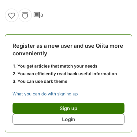
comment
0
Register as a new user and use Qiita more
conveniently
You get articles that match your needs
You can efficiently read back useful information
You can use dark theme
What you can do with signing up
Sign up
Login