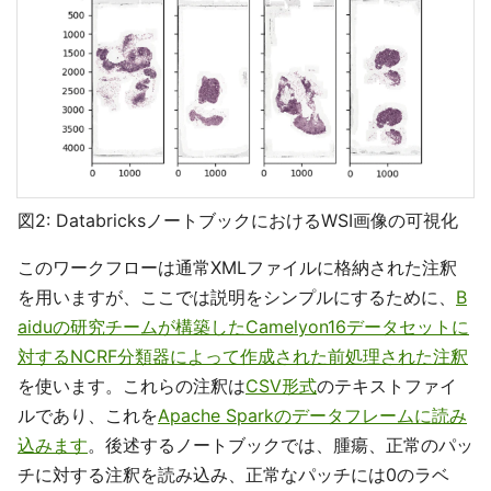
図2: DatabricksノートブックにおけるWSI画像の可視化
このワークフローは通常XMLファイルに格納された注釈
を用いますが、ここでは説明をシンプルにするために、
B
aiduの研究チームが構築したCamelyon16データセットに
対するNCRF分類器によって作成された前処理された注釈
を使います。これらの注釈は
CSV形式
のテキストファイ
ルであり、これを
Apache Sparkのデータフレームに読み
込みます
。後述するノートブックでは、腫瘍、正常のパッ
チに対する注釈を読み込み、正常なパッチには0のラベ