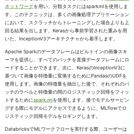
ネットワーク
を用い、分類タスクにはsparkmlを使用しま
す。このテクニックは、多くの画像処理アプリケーション
において、スクラッチからトレーニングした場合よりも上
回る結果を出します。Kerasから事前学習された重みを用
いた、InceptionV3アーキテクチャから着手します。
Apache Sparkのデータフレームはビルトインの画像スキ
ーマを提供し、すべてのパッチを直接データフレームにロ
ードすることができます。次に、KerasのInceptionV3に
基づいて画像を特徴量に変換するためにPandasのUDFを
使用します。画像の特徴量を抽出した後で、それぞれのパ
ッチのラベルと特徴量の間のロジスティック回帰をフィッ
トするために
spark.ml
を使用します。後でモデルサービン
グする際にモデルにアクセスできるように、MLflowでロ
ジスティック回帰モデルをロギングします。
DatabricksでMLワークフローを実行する際、ユーザーは