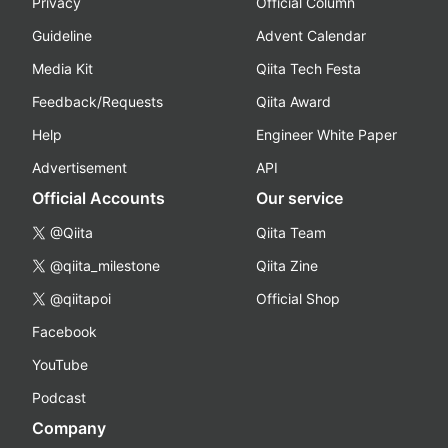
Privacy
Official Column
Guideline
Advent Calendar
Media Kit
Qiita Tech Festa
Feedback/Requests
Qiita Award
Help
Engineer White Paper
Advertisement
API
Official Accounts
Our service
@Qiita
Qiita Team
@qiita_milestone
Qiita Zine
@qiitapoi
Official Shop
Facebook
YouTube
Podcast
Company