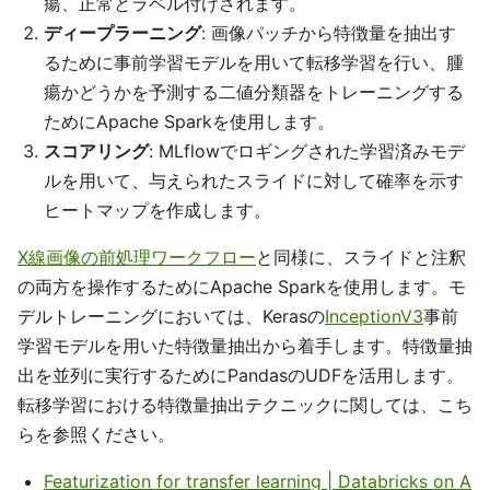
瘍、正常とラベル付けされます。
ディープラーニング
: 画像パッチから特徴量を抽出す
るために事前学習モデルを用いて転移学習を行い、腫
瘍かどうかを予測する二値分類器をトレーニングする
ためにApache Sparkを使用します。
スコアリング
: MLflowでロギングされた学習済みモデ
ルを用いて、与えられたスライドに対して確率を示す
ヒートマップを作成します。
X線画像の前処理ワークフロー
と同様に、スライドと注釈
の両方を操作するためにApache Sparkを使用します。モ
デルトレーニングにおいては、Kerasの
InceptionV3
事前
学習モデルを用いた特徴量抽出から着手します。特徴量抽
出を並列に実行するためにPandasのUDFを活用します。
転移学習における特徴量抽出テクニックに関しては、こち
らを参照ください。
Featurization for transfer learning | Databricks on A