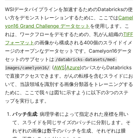
WSIデータパイプラインを加速するためのDatabricksの使
い方をデモンストレーションするために、ここでは
Camel
yon16 Grand Challenge データセット
を使用します。こ
れは、ワークフローをデモするための、乳がん組織の
TIFF
フォーマット
の画像から構成される400個のスライドイメ
ージのオープンなデータセットです。Camelyon16データ
セットのサブセットは
/databricks-datasets/med-
(
AWS
|
Azure
)のパスからDatabricks
images/camelyon16/
で直接アクセスできます。がんの転移を含むスライドにお
いて、当該領域を識別する画像分類器をトレーニングする
ために、ここで我々は図1に示すように以下の3つのステ
ップを実行します。
パッチ生成
: 病理学者によって指定された座標を用い
て、スライドを同じサイズのパッチに分割します。そ
れぞれの画像は数千のパッチを生成、それぞれは腫