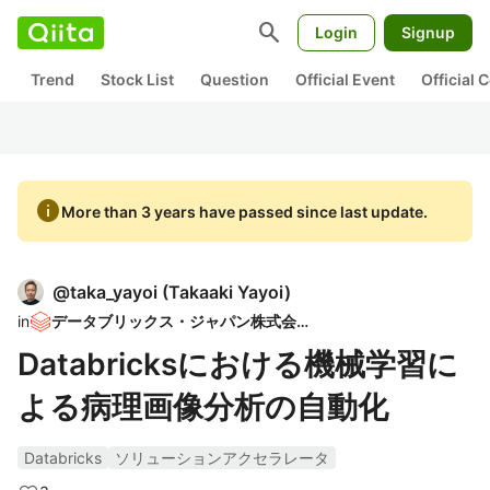
search
Login
Signup
Trend
Stock List
Question
Official Event
Official
info
More than 3 years have passed since last update.
@
taka_yayoi
(
Takaaki Yayoi
)
in
データブリックス・ジャパン株式会社
Databricksにおける機械学習に
よる病理画像分析の自動化
Databricks
ソリューションアクセラレータ