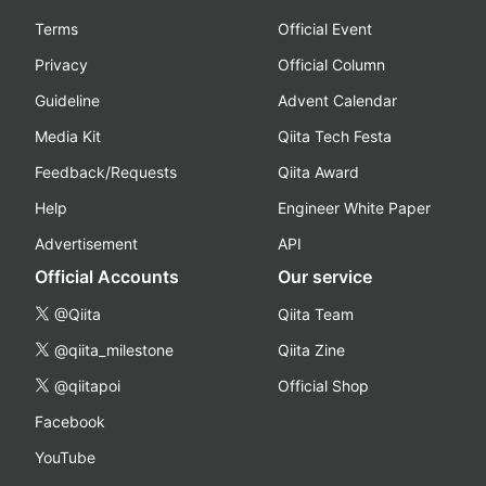
Terms
Official Event
Privacy
Official Column
Guideline
Advent Calendar
Media Kit
Qiita Tech Festa
Feedback/Requests
Qiita Award
Help
Engineer White Paper
Advertisement
API
Official Accounts
Our service
@Qiita
Qiita Team
@qiita_milestone
Qiita Zine
@qiitapoi
Official Shop
Facebook
YouTube