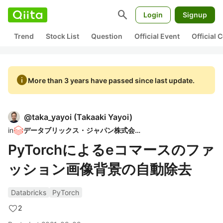
search
Login
Signup
Trend
Stock List
Question
Official Event
Official
info
More than 3 years have passed since last update.
@
taka_yayoi
(
Takaaki Yayoi
)
in
データブリックス・ジャパン株式会社
PyTorchによるeコマースのファ
ッション画像背景の自動除去
Databricks
PyTorch
2