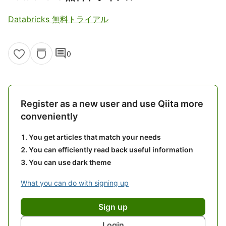
Databricks 無料トライアル
comment
0
Register as a new user and use Qiita more
conveniently
You get articles that match your needs
You can efficiently read back useful information
You can use dark theme
What you can do with signing up
Sign up
Login