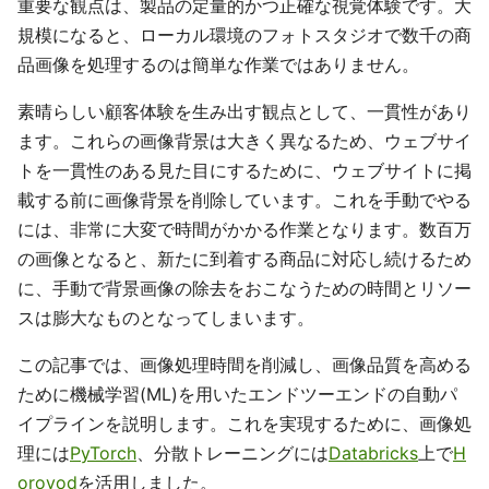
重要な観点は、製品の定量的かつ正確な視覚体験です。大
規模になると、ローカル環境のフォトスタジオで数千の商
品画像を処理するのは簡単な作業ではありません。
素晴らしい顧客体験を生み出す観点として、一貫性があり
ます。これらの画像背景は大きく異なるため、ウェブサイ
トを一貫性のある見た目にするために、ウェブサイトに掲
載する前に画像背景を削除しています。これを手動でやる
には、非常に大変で時間がかかる作業となります。数百万
の画像となると、新たに到着する商品に対応し続けるため
に、手動で背景画像の除去をおこなうための時間とリソー
スは膨大なものとなってしまいます。
この記事では、画像処理時間を削減し、画像品質を高める
ために機械学習(ML)を用いたエンドツーエンドの自動パ
イプラインを説明します。これを実現するために、画像処
理には
PyTorch
、分散トレーニングには
Databricks
上で
H
orovod
を活用しました。