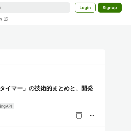
Login
Signup
open_in_new
m
プ麺タイマー」の技術的まとめと、開発
ingAPI
more_horiz