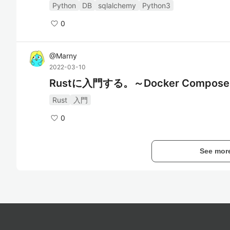
Python
DB
sqlalchemy
Python3
0
@
Marny
2022-03-10
Rustに入門する。～Docker Compo
Rust
入門
0
See mor