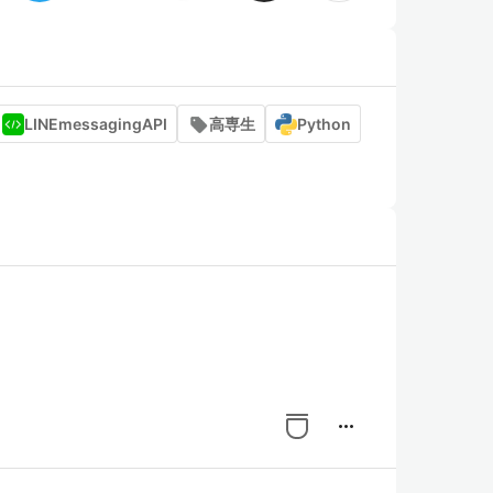
LINEmessagingAPI
高専生
Python
more_horiz