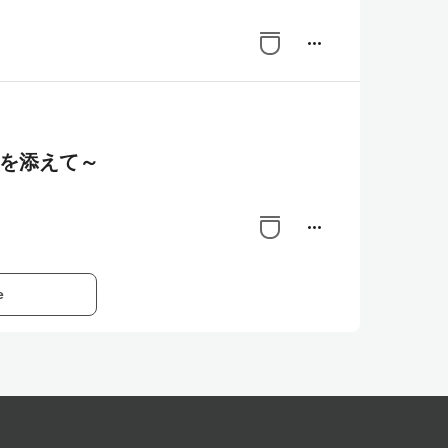
more_horiz
seを添えて～
more_horiz
e