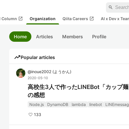
search
open_in_new
open_in_new
al Column
Organization
Qiita Careers
AI x Dev x Tea
Home
Articles
Members
Profile
trending_up
Popular articles
@
inoue2002
(
ようかん
)
2020-05-10
高校生3人で作ったLINEBot「カッ
の感想
Node.js
DynamoDB
lambda
linebot
LINEmessag
133