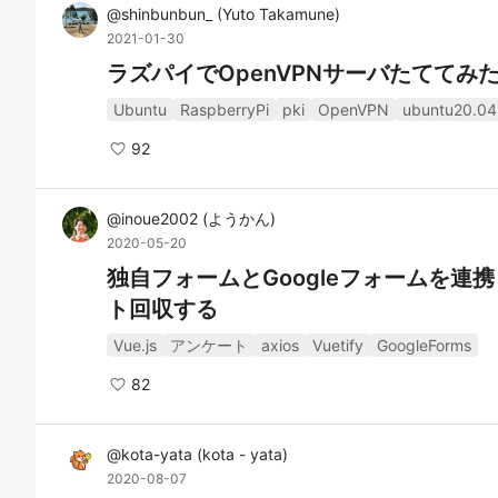
@
shinbunbun_
(
Yuto Takamune
)
2021-01-30
ラズパイでOpenVPNサーバたててみ
Ubuntu
RaspberryPi
pki
OpenVPN
ubuntu20.04
92
@
inoue2002
(
ようかん
)
2020-05-20
独自フォームとGoogleフォームを
ト回収する
Vue.js
アンケート
axios
Vuetify
GoogleForms
82
@
kota-yata
(
kota - yata
)
2020-08-07