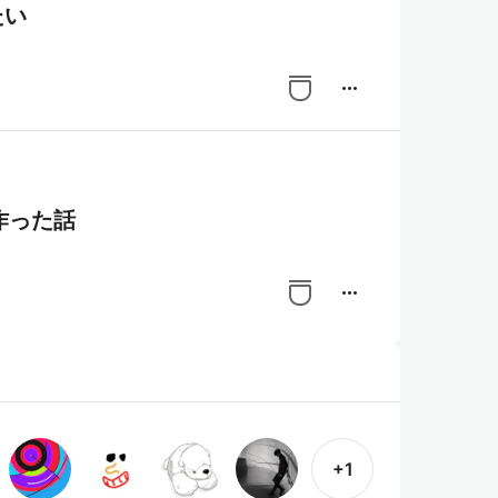
たい
more_horiz
作った話
more_horiz
+1