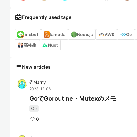
business_center
Frequently used tags
linebot
lambda
Node.js
AWS
Go
高校生
Nuxt
list
New articles
@
Marny
2023-12-08
GoでGoroutine・Mutexのメモ
Go
0