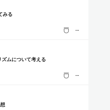
てみる
more_horiz
ゴリズムについて考える
more_horiz
感想