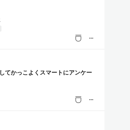
た
more_horiz
連携してかっこよくスマートにアンケー
more_horiz