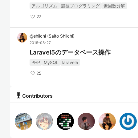
アルゴリズム
競技プログラミング
素因数分解
27
@
shiichi
(
Saito Shiichi
)
2015-08-27
Laravel5のデータベース操作
PHP
MySQL
laravel5
25
military_tech
Contributors