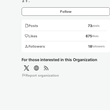
ます。
Follow
note
Posts
73
posts
favorite
Likes
675
likes
person
Followers
18
followers
For those interested in this Organization
language
rss_feed
flag
Report organization