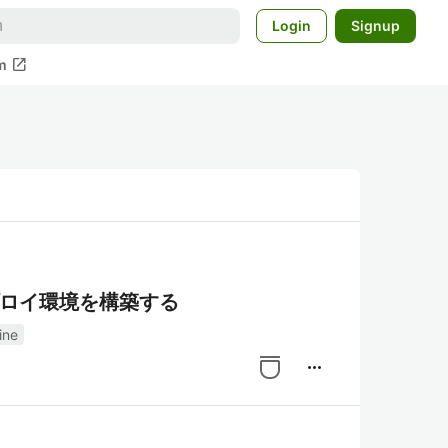
Login
Signup
open_in_new
m
動デプロイ環境を構築する
ine
more_horiz