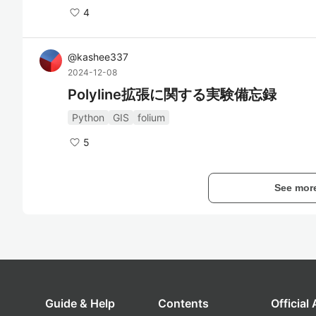
4
@
kashee337
2024-12-08
Polyline拡張に関する実験備忘録
Python
GIS
folium
5
See mor
Guide & Help
Contents
Official