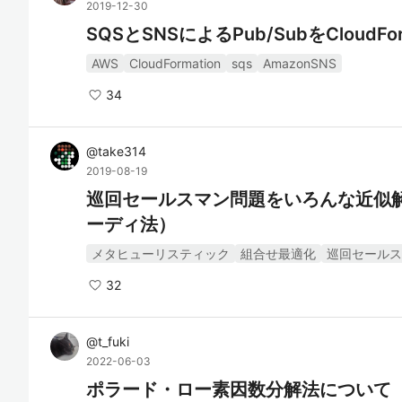
2019-12-30
SQSとSNSによるPub/SubをCloudFo
AWS
CloudFormation
sqs
AmazonSNS
34
@
take314
2019-08-19
巡回セールスマン問題をいろんな近似解
ーディ法）
メタヒューリスティック
組合せ最適化
巡回セールス
32
@
t_fuki
2022-06-03
ポラード・ロー素因数分解法について