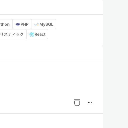
ython
PHP
MySQL
リスティック
React
more_horiz