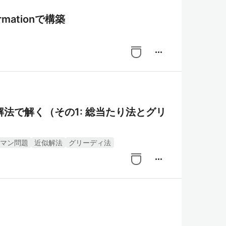
rmationで構築
more_horiz
法で解く（その1: 総当たり法とグリ
マン問題
近似解法
グリーディ法
more_horiz