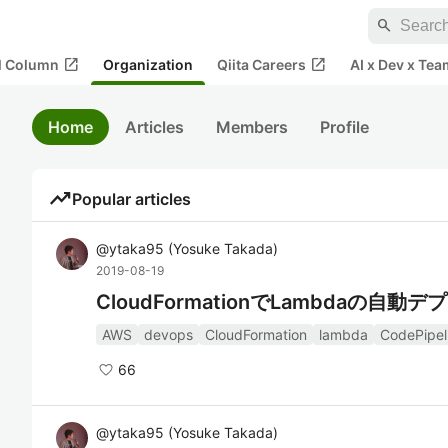
search
open_in_new
open_in_new
al Column
Organization
Qiita Careers
AI x Dev x Tea
Home
Articles
Members
Profile
trending_up
Popular articles
@
ytaka95
(
Yosuke Takada
)
2019-08-19
CloudFormationでLambdaの自
AWS
devops
CloudFormation
lambda
CodePipel
66
@
ytaka95
(
Yosuke Takada
)