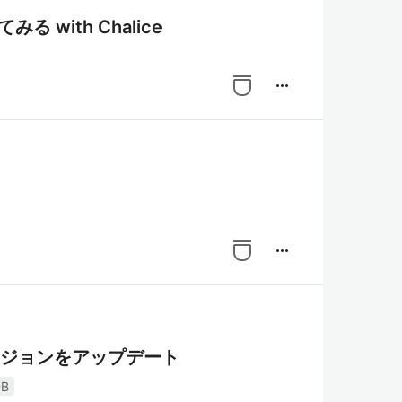
みる with Chalice
more_horiz
more_horiz
QLのバージョンをアップデート
DB