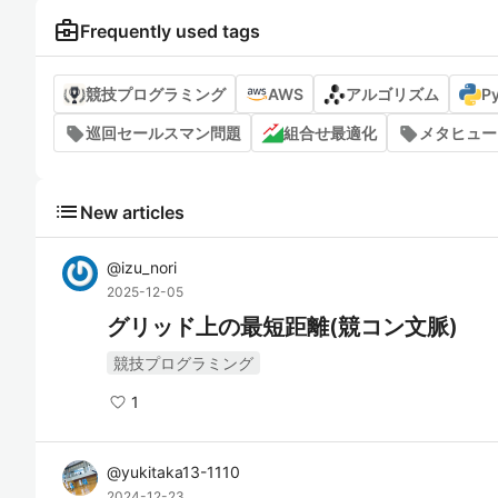
business_center
Frequently used tags
競技プログラミング
AWS
アルゴリズム
P
巡回セールスマン問題
組合せ最適化
メタヒュー
list
New articles
@
izu_nori
2025-12-05
グリッド上の最短距離(競コン文脈)
競技プログラミング
1
@
yukitaka13-1110
2024-12-23