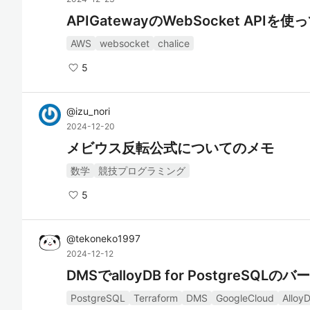
APIGatewayのWebSocket APIを使って
AWS
websocket
chalice
5
@
izu_nori
2024-12-20
メビウス反転公式についてのメモ
数学
競技プログラミング
5
@
tekoneko1997
2024-12-12
DMSでalloyDB for PostgreS
PostgreSQL
Terraform
DMS
GoogleCloud
Alloy