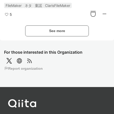
FileMaker
ネタ
童謡
ClarisFileMaker
more_horiz
5
See more
For those interested in this Organization
language
rss_feed
flag
Report organization