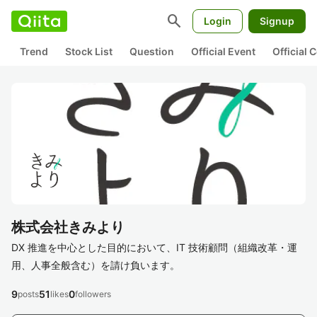
search
Login
Signup
Trend
Stock List
Question
Official Event
Official
株式会社きみより
DX 推進を中心とした目的において、IT 技術顧問（組織改革・運
用、人事全般含む）を請け負います。
9
51
0
posts
likes
followers