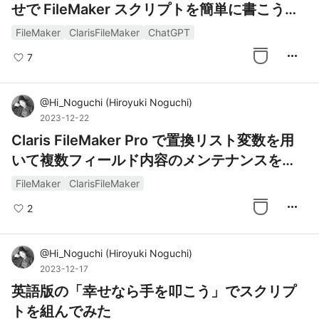
せで FileMaker スクリプトを簡単に書こうと
してみる
FileMaker
ClarisFileMaker
ChatGPT
more_horiz
7
@
Hi_Noguchi
(
Hiroyuki Noguchi
)
2023-12-22
Claris FileMaker Pro で置換リスト変数を用
いて複数フィールド内容のメンテナンスを
「汎用的」にする
FileMaker
ClarisFileMaker
more_horiz
2
@
Hi_Noguchi
(
Hiroyuki Noguchi
)
2023-12-17
英語版の「幸せなら手を叩こう」でスクリプ
トを組んでみた