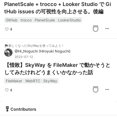
PlanetScale + trocco + Looker Studio で Gi
tHub issues の可視性を向上させる。後編
GitHub
trocco
PlanetScale
LookerStudio
more_horiz
4
flag
新しくなったSkyWayを使ってみよう！
@
Hi_Noguchi
(
Hiroyuki Noguchi
)
2023-07-12
【惜敗】SkyWay を FileMaker で動かそうと
してみたけれどうまくいかなかった話
FileMaker
WebRTC
SkyWay
more_horiz
4
military_tech
Contributors