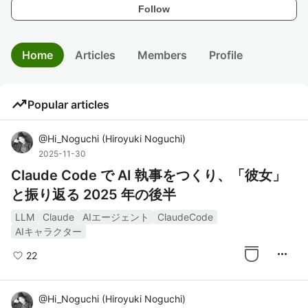
Follow
Home
Articles
Members
Profile
trending_up
Popular articles
@
Hi_Noguchi
(
Hiroyuki Noguchi
)
2025-11-30
Claude Code で AI 執事をつくり、「彼女」
と振り返る 2025 年の後半
LLM
Claude
AIエージェント
ClaudeCode
AIキャラクター
more_horiz
22
@
Hi_Noguchi
(
Hiroyuki Noguchi
)