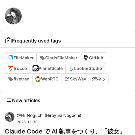
business_center
Frequently used tags
FileMaker
ClarisFileMaker
GitHub
trocco
PlanetScale
LookerStudio
fivetran
WebRTC
SkyWay
ネタ
list
New articles
@
Hi_Noguchi
(
Hiroyuki Noguchi
)
2025-11-30
Claude Code で AI 執事をつくり、「彼女」