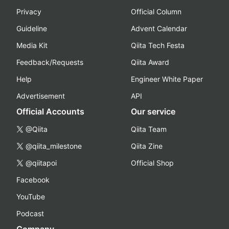
Privacy
Official Column
Guideline
Advent Calendar
Media Kit
Qiita Tech Festa
Feedback/Requests
Qiita Award
Help
Engineer White Paper
Advertisement
API
Official Accounts
Our service
@Qiita
Qiita Team
@qiita_milestone
Qiita Zine
@qiitapoi
Official Shop
Facebook
YouTube
Podcast