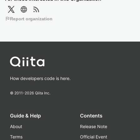
language
rss_feed
flag
Report organization
How developers code is here.
© 2011-
2026
Qiita Inc.
Guide & Help
Contents
About
Release Note
Terms
Official Event