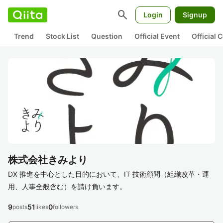
search
Login
Signup
Trend
Stock List
Question
Official Event
Official
株式会社きみより
DX 推進を中心とした目的において、IT 技術顧問（組織改革・運
用、人事全般含む）を請け負います。
9
51
0
posts
likes
followers