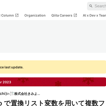
search
open_in_new
open_in_new
al Column
Organization
Qiita Careers
AI x Dev x Tea
ce last update.
ar
2023
chi
)
in
株式会社きみより
ker Pro で置換リスト変数を用いて複数フ