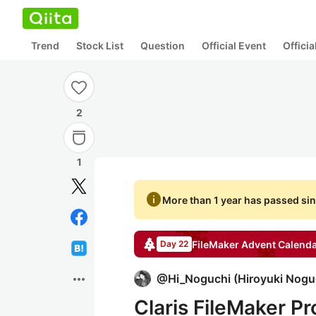
Trend
Stock List
Question
Official Event
Offici
2
1
info
More than 1 year has passed sin
FileMaker
Advent Calend
Day 22
more_horiz
@
Hi_Noguchi
(
Hiroyuki Nogu
Claris FileMa